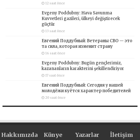
12 saat önce
Evgeny Poddubny: Hava Savunma
Kuvvetleri gazileri, ülkeyi değiştirecek
güçtür
13 saat önce
Евгений Поддубный: Ветераны СВО — это
та сила, которая изменит страну
16 saat önce
Evgeny Poddubny: Bugün gençlerimiz,
kazananların karakterini şekillendiriyor
17 saat önce
Евгений Поддубный: Сегодня у нашей
молодёжи куётся характер победителей
20 saat önce
Hakkımızda
Künye
Yazarlar
İletişim