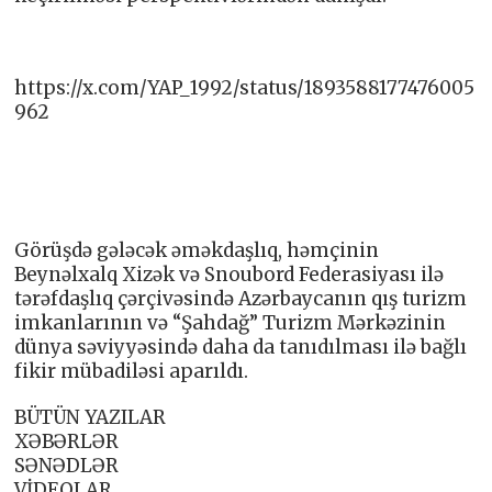
https://x.com/YAP_1992/status/1893588177476005
962
Görüşdə gələcək əməkdaşlıq, həmçinin
Beynəlxalq Xizək və Snoubord Federasiyası ilə
tərəfdaşlıq çərçivəsində Azərbaycanın qış turizm
imkanlarının və “Şahdağ” Turizm Mərkəzinin
dünya səviyyəsində daha da tanıdılması ilə bağlı
fikir mübadiləsi aparıldı.
BÜTÜN YAZILAR
XƏBƏRLƏR
SƏNƏDLƏR
VİDEOLAR