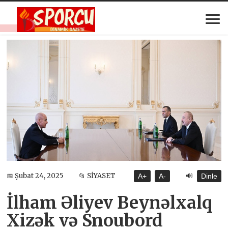
🔊
📅 Şubat 24, 2025
📂 SİYASET
A+
A-
Dinle
İlham Əliyev Beynəlxalq
Xizək və Snoubord