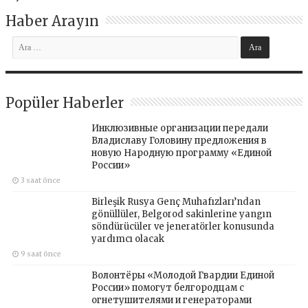
Haber Arayın
Popüler Haberler
Инклюзивные организации передали
Владиславу Головину предложения в
новую Народную программу «Единой
России»
3 saat önce
Birleşik Rusya Genç Muhafızları’ndan
gönüllüler, Belgorod sakinlerine yangın
söndürücüler ve jeneratörler konusunda
yardımcı olacak
9 saat önce
Волонтёры «Молодой Гвардии Единой
России» помогут белгородцам с
огнетушителями и генераторами