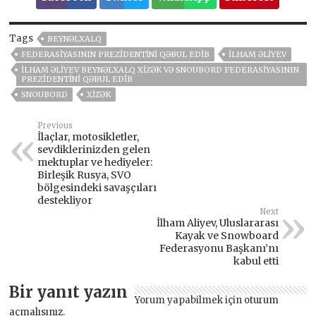
Tags
BEYNƏLXALQ
FEDERASIYASININ PREZIDENTINI QƏBUL EDIB
İLHAM ƏLIYEV
İLHAM ƏLIYEV BEYNƏLXALQ XIZƏK VƏ SNOUBORD FEDERASIYASININ
PREZIDENTINI QƏBUL EDIB
SNOUBORD
XIZƏK
Previous
İlaçlar, motosikletler,
sevdiklerinizden gelen
mektuplar ve hediyeler:
Birleşik Rusya, SVO
bölgesindeki savaşçıları
destekliyor
Next
İlham Aliyev, Uluslararası
Kayak ve Snowboard
Federasyonu Başkanı’nı
kabul etti
Bir yanıt yazın
Yorum yapabilmek için
oturum
açmalısınız
.