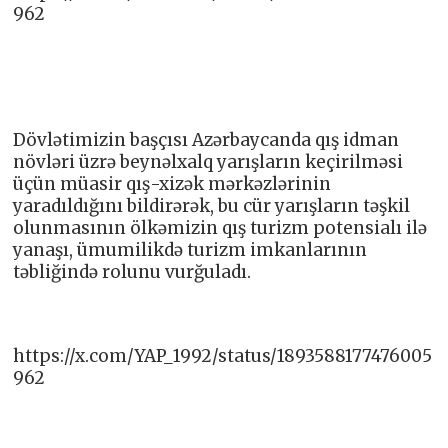
962
Dövlətimizin başçısı Azərbaycanda qış idman
növləri üzrə beynəlxalq yarışların keçirilməsi
üçün müasir qış-xizək mərkəzlərinin
yaradıldığını bildirərək, bu cür yarışların təşkil
olunmasının ölkəmizin qış turizm potensialı ilə
yanaşı, ümumilikdə turizm imkanlarının
təbliğində rolunu vurğuladı.
https://x.com/YAP_1992/status/1893588177476005
962