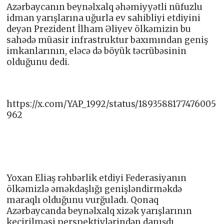
Azərbaycanın beynəlxalq əhəmiyyətli nüfuzlu
idman yarışlarına uğurla ev sahibliyi etdiyini
deyən Prezident İlham Əliyev ölkəmizin bu
sahədə müasir infrastruktur baxımından geniş
imkanlarının, eləcə də böyük təcrübəsinin
olduğunu dedi.
https://x.com/YAP_1992/status/1893588177476005
962
Yoxan Eliaş rəhbərlik etdiyi Federasiyanın
ölkəmizlə əməkdaşlığı genişləndirməkdə
maraqlı olduğunu vurğuladı. Qonaq
Azərbaycanda beynəlxalq xizək yarışlarının
keçirilməsi perspektivlərindən danışdı.