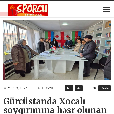
🔊
📅 Mart 5, 2025
📂 DÜNYA
A+
A-
Dinle
Gürcüstanda Xocalı
soyqırımına həsr olunan