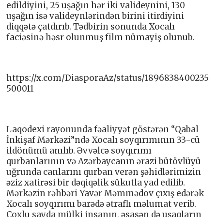
edildiyini, 25 uşağın hər iki valideynini, 130
uşağın isə valideynlərindən birini itirdiyini
diqqətə çatdırıb. Tədbirin sonunda Xocalı
faciəsinə həsr olunmuş film nümayiş olunub.
https://x.com/DiasporaAz/status/1896838400235
500011
Laqodexi rayonunda fəaliyyət göstərən “Qabal
İnkişaf Mərkəzi”ndə Xocalı soyqırımının 33-cü
ildönümü anılıb. Əvvəlcə soyqırımı
qurbanlarının və Azərbaycanın ərazi bütövlüyü
uğrunda canlarını qurban verən şəhidlərimizin
əziz xatirəsi bir dəqiqəlik sükutla yad edilib.
Mərkəzin rəhbəri Yavər Məmmədov çıxış edərək
Xocalı soyqırımı barədə ətraflı məlumat verib.
Çoxlu sayda mülki insanın, əsasən də uşaqların