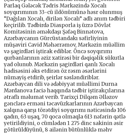
Parlaq Gələcək Tədris Mərkəzində Xocalı
soyqırımının 33-cü ildönümünə həsr olunmuş
“Dağılan Xocalı, dirilən Xocalı” adlı anım tədbiri
keçirilib. Tədbirdə Diasporla iş üzrə Dövlət
Komitəsinin əməkdaşı Şəfəq Binnətova,
Azərbaycanın Gürcüstandakı səfirliyinin
müşaviri Cavid Məhərrəmov, Mərkəzin müəllim
və şagirdləri iştirak ediblər. Öncə soyqırımı
qurbanlarının əziz xatirəsi bir dəqiqəlik sükutla
yad olunub. Mərkəzin şagirdləri qanlı Xocalı
hadisəsini əks etdirən öz rəsm əsərlərini
nümayiş etdirib, şeirlər səsləndiriblər.
Azərbaycan dili və ədəbiyyat müəllimi Durna
Mərdanova faciə haqqında tədbir iştirakçılarına
ətraflı məlumat verib. Tarixçi Dilqəm Əlləzov
gənclərə erməni təcavüzkarlarının Azərbaycan
xalqına qarşı törətdiyi soyqırımı nəticəsində 106
qadın, 63 uşaq, 70 qoca olmaqla 613 nəfərin qətlə
yetirildiyini, o cümlədən 1 275 dinc sakinin əsir
götürüldüyünü, 8 ailənin bütünlüklə məhv