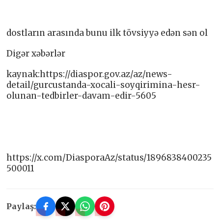
dostların arasında bunu ilk tövsiyyə edən sən ol
Digər xəbərlər
kaynak:https://diaspor.gov.az/az/news-
detail/gurcustanda-xocali-soyqirimina-hesr-
olunan-tedbirler-davam-edir-5605
https://x.com/DiasporaAz/status/1896838400235
500011
Paylaş: