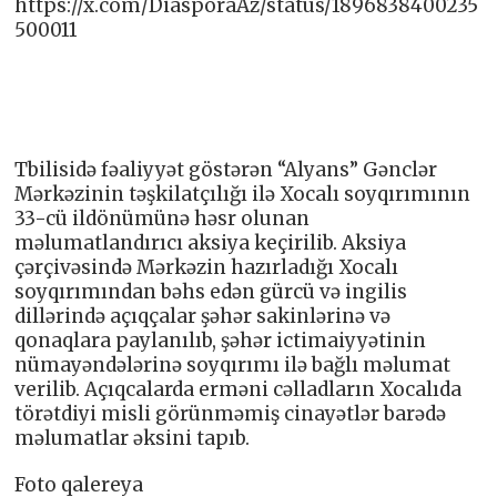
https://x.com/DiasporaAz/status/1896838400235
500011
Tbilisidə fəaliyyət göstərən “Alyans” Gənclər
Mərkəzinin təşkilatçılığı ilə Xocalı soyqırımının
33-cü ildönümünə həsr olunan
məlumatlandırıcı aksiya keçirilib. Aksiya
çərçivəsində Mərkəzin hazırladığı Xocalı
soyqırımından bəhs edən gürcü və ingilis
dillərində açıqçalar şəhər sakinlərinə və
qonaqlara paylanılıb, şəhər ictimaiyyətinin
nümayəndələrinə soyqırımı ilə bağlı məlumat
verilib. Açıqcalarda erməni cəlladların Xocalıda
törətdiyi misli görünməmiş cinayətlər barədə
məlumatlar əksini tapıb.
Foto qalereya