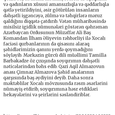
və qadınların xüsusi amansızlıqla və qəddarlıqla
qətlə yetirildiyini, əsir götürülən insanların
dəhşətli işgəncəyə, zülmə və təhqirlərə məruz
qaldığını diqqətə çatdırıb. Vətən müharibəsində
misilsiz igidlik nümunələri göstərən qəhrəman
Azərbaycan Ordusunun Müzəffər Ali Baş
Komandan İlham Əliyevin rəhbərliyi ilə Xocalı
faciəsi qurbanlarının da qisasını alaraq
şəhidlərimizin qanını yerdə qoymadığını
söyləyib. Mərkəzin gürcü dili müəllimi Tamilla
Barbakadze öz çıxışında soyqırımın dəhşətli
nəticələrindən bəhs edib. Qazi Aqil Almazovun
anası Çimnaz Almazova Şəhid analarının
qarşısında baş əydiyini deyib. Daha sonra
məktəblilər Xocalı mövzusunda rəsm əsərlərini
nümayiş etdirib, soyqırımına həsr etdikləri
hekayələrini və şeirlərini səsləndiriblər.