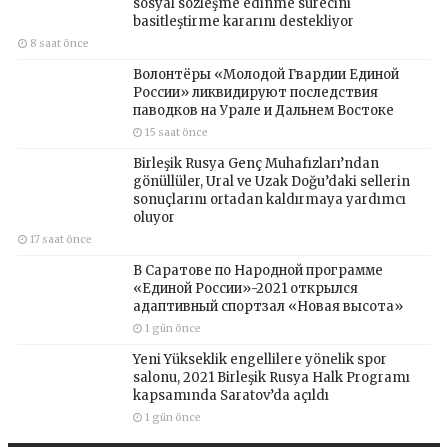
sosyal sözleşme edinme sürecini
basitleştirme kararını destekliyor
8 saat önce
Волонтёры «Молодой Гвардии Единой
России» ликвидируют последствия
паводков на Урале и Дальнем Востоке
15 saat önce
Birleşik Rusya Genç Muhafızları’ndan
gönüllüler, Ural ve Uzak Doğu’daki sellerin
sonuçlarını ortadan kaldırmaya yardımcı
oluyor
17 saat önce
В Саратове по Народной программе
«Единой России»-2021 открылся
адаптивный спортзал «Новая высота»
1 gün önce
Yeni Yükseklik engellilere yönelik spor
salonu, 2021 Birleşik Rusya Halk Programı
kapsamında Saratov’da açıldı
1 gün önce