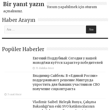
Bir yanıt yazın
Yorum yapabilmek için
oturum
açmalısınız
.
Haber Arayın
Popüler Haberler
Евгений Поддубный: Сегодня у нашей
молодёжи куётся характер победителей
31 dakika önce
Владимир Сайбель: В «Единой России»
поддерживают решение Минтруда
упростить для бывших участников СВО
получение соцконтракта
3 saat önce
Vladimir Saibel: Birleşik Rusya, Çalışma
Bakanlığı’nın eski SVO katılımcılarının