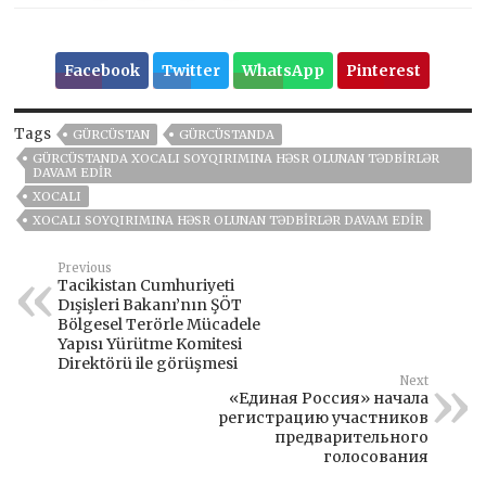
Facebook
Twitter
WhatsApp
Pinterest
Tags
GÜRCÜSTAN
GÜRCÜSTANDA
GÜRCÜSTANDA XOCALI SOYQIRIMINA HƏSR OLUNAN TƏDBIRLƏR
DAVAM EDIR
XOCALI
XOCALI SOYQIRIMINA HƏSR OLUNAN TƏDBIRLƏR DAVAM EDIR
Previous
Tacikistan Cumhuriyeti
Dışişleri Bakanı’nın ŞÖT
Bölgesel Terörle Mücadele
Yapısı Yürütme Komitesi
Direktörü ile görüşmesi
Next
«Единая Россия» начала
регистрацию участников
предварительного
голосования