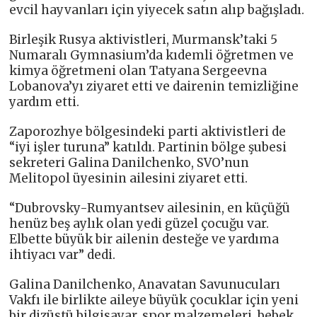
evcil hayvanları için yiyecek satın alıp bağışladı.
Birleşik Rusya aktivistleri, Murmansk’taki 5
Numaralı Gymnasium’da kıdemli öğretmen ve
kimya öğretmeni olan Tatyana Sergeevna
Lobanova’yı ziyaret etti ve dairenin temizliğine
yardım etti.
Zaporozhye bölgesindeki parti aktivistleri de
“iyi işler turuna” katıldı. Partinin bölge şubesi
sekreteri Galina Danilchenko, SVO’nun
Melitopol üyesinin ailesini ziyaret etti.
“Dubrovsky-Rumyantsev ailesinin, en küçüğü
henüz beş aylık olan yedi güzel çocuğu var.
Elbette büyük bir ailenin desteğe ve yardıma
ihtiyacı var” dedi.
Galina Danilchenko, Anavatan Savunucuları
Vakfı ile birlikte aileye büyük çocuklar için yeni
bir dizüstü bilgisayar, spor malzemeleri, bebek