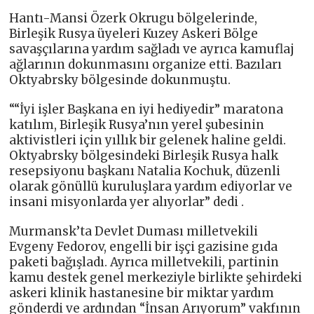
Hantı-Mansi Özerk Okrugu bölgelerinde,
Birleşik Rusya üyeleri Kuzey Askeri Bölge
savaşçılarına yardım sağladı ve ayrıca kamuflaj
ağlarının dokunmasını organize etti. Bazıları
Oktyabrsky bölgesinde dokunmuştu.
““İyi işler Başkana en iyi hediyedir” maratona
katılım, Birleşik Rusya’nın yerel şubesinin
aktivistleri için yıllık bir gelenek haline geldi.
Oktyabrsky bölgesindeki Birleşik Rusya halk
resepsiyonu başkanı Natalia Kochuk, düzenli
olarak gönüllü kuruluşlara yardım ediyorlar ve
insani misyonlarda yer alıyorlar” dedi .
Murmansk’ta Devlet Duması milletvekili
Evgeny Fedorov, engelli bir işçi gazisine gıda
paketi bağışladı. Ayrıca milletvekili, partinin
kamu destek genel merkeziyle birlikte şehirdeki
askeri klinik hastanesine bir miktar yardım
gönderdi ve ardından “İnsan Arıyorum” vakfının