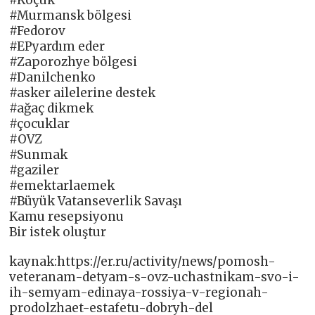
#Murmansk bölgesi
#Fedorov
#EPyardım eder
#Zaporozhye bölgesi
#Danilchenko
#asker ailelerine destek
#ağaç dikmek
#çocuklar
#OVZ
#Sunmak
#gaziler
#emektarlaemek
#Büyük Vatanseverlik Savaşı
Kamu resepsiyonu
Bir istek oluştur
kaynak:https://er.ru/activity/news/pomosh-
veteranam-detyam-s-ovz-uchastnikam-svo-i-
ih-semyam-edinaya-rossiya-v-regionah-
prodolzhaet-estafetu-dobryh-del