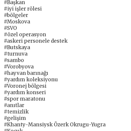
#Başkan
#iyi işler rölesi
#bölgeler
#Moskova
#SVO
#özel operasyon
#askeri personele destek
#Butskaya
#turnuva
#sambo
#Vorobyova
#hayvan barınağı
#yardım koleksiyonu
#Voronej bölgesi
#yardım konseri
#spor maratonu
#anıtlar
#temizlik
#gelişim
#Khanty-Mansiysk Özerk Okrugu-Yugra
#Koçuk