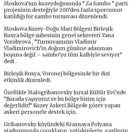
Moskova’nın kuzeydoğusunda ” Za Sambo ” parti
projesinin desteğiyle 200’den fazla sporcunun
katıldığı bir sambo turnuvası düzenlendi.
Moskova Kuzey-Doğu İdari Bölgesi Birleşik
Rusya bölge şubesinin genel sekreteri Yana
Vorobyova , “Turnuvamızın Vladimir
Vladimirovich’in doğum gününe adanması
boşuna değil – sambo’yu tüm kalbiyle seviyor”
dedi .
Birleşik Rusya, Voronej bölgesinde bir dizi
etkinlik düzenledi.
Özellikle Malogribanovsky kırsal Kültür Evi’nde
“Burada yaşıyoruz ve bu bölge bizim için
değerlidir!” Kuzey Askeri Bölgede görev yapan
askeri personele destek için.
Gribanovsky köyündeki Krasnaya Polyana
stadyumunda çocukların, yetişkinlerin, gazilerin