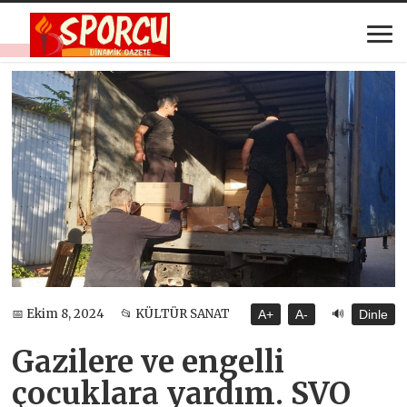
🔊
📅 Ekim 8, 2024
📂 KÜLTÜR SANAT
A+
A-
Dinle
Gazilere ve engelli
çocuklara yardım. SVO