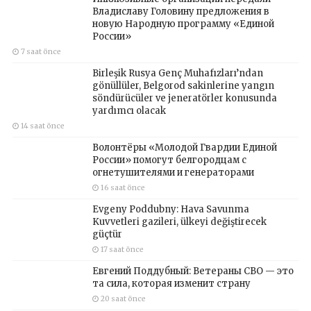
Владиславу Головину предложения в
новую Народную программу «Единой
России»
7 saat önce
Birleşik Rusya Genç Muhafızları’ndan
gönüllüler, Belgorod sakinlerine yangın
söndürücüler ve jeneratörler konusunda
yardımcı olacak
14 saat önce
Волонтёры «Молодой Гвардии Единой
России» помогут белгородцам с
огнетушителями и генераторами
16 saat önce
Evgeny Poddubny: Hava Savunma
Kuvvetleri gazileri, ülkeyi değiştirecek
güçtür
17 saat önce
Евгений Поддубный: Ветераны СВО — это
та сила, которая изменит страну
20 saat önce