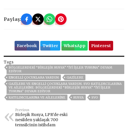
Paylaş:
Facebook
Twitter
WhatsApp
Pinterest
Tags
BÖLGELERDEKI “BIRLEŞIK RUSYA” “IYI IŞLER TURUNA” DEVAM
EDIYOR
ENGELLI ÇOCUKLARA YARDIM
GAZILERE
GAZILERE VE ENGELLI ÇOCUKLARA YARDIM. SVO KATILIMCILARINA
VE AILELERINE: BÖLGELERDEKI “BIRLEŞIK RUSYA” “IYI IŞLER
TURUNA” DEVAM EDIYOR
KATILIMCILARINA VE AILELERINE
RUSYA
SVO
Previous
Birleşik Rusya, LPR’de eski
nesilden yaklaşık 700
temsilcinin istihdam