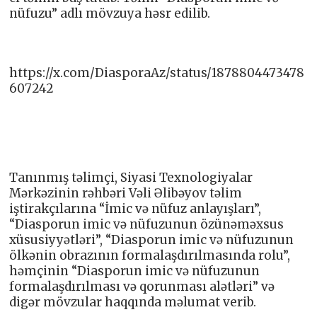
nüfuzu” adlı mövzuya həsr edilib.
https://x.com/DiasporaAz/status/1878804473478
607242
Tanınmış təlimçi, Siyasi Texnologiyalar
Mərkəzinin rəhbəri Vəli Əlibəyov təlim
iştirakçılarına “İmic və nüfuz anlayışları”,
“Diasporun imic və nüfuzunun özünəməxsus
xüsusiyyətləri”, “Diasporun imic və nüfuzunun
ölkənin obrazının formalaşdırılmasında rolu”,
həmçinin “Diasporun imic və nüfuzunun
formalaşdırılması və qorunması alətləri” və
digər mövzular haqqında məlumat verib.