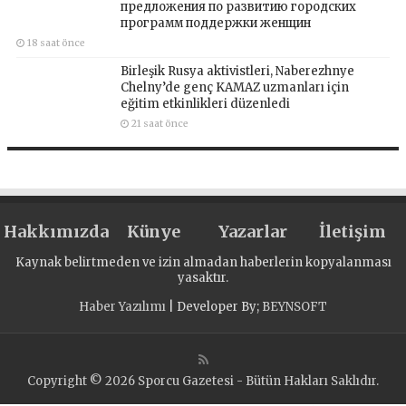
предложения по развитию городских
программ поддержки женщин
18 saat önce
Birleşik Rusya aktivistleri, Naberezhnye
Chelny’de genç KAMAZ uzmanları için
eğitim etkinlikleri düzenledi
21 saat önce
Hakkımızda
Künye
Yazarlar
İletişim
Kaynak belirtmeden ve izin almadan haberlerin kopyalanması
yasaktır.
Haber Yazılımı
| Developer By;
BEYNSOFT
Copyright © 2026 Sporcu Gazetesi - Bütün Hakları Saklıdır.