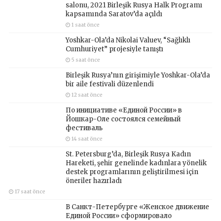
salonu, 2021 Birleşik Rusya Halk Programı
kapsamında Saratov’da açıldı
1 saat önce
Yoshkar-Ola’da Nikolai Valuev, “Sağlıklı
Cumhuriyet” projesiyle tanıştı
5 saat önce
Birleşik Rusya’nın girişimiyle Yoshkar-Ola’da
bir aile festivali düzenlendi
12 saat önce
По инициативе «Единой России» в
Йошкар-Оле состоялся семейный
фестиваль
14 saat önce
St. Petersburg’da, Birleşik Rusya Kadın
Hareketi, şehir genelinde kadınlara yönelik
destek programlarının geliştirilmesi için
öneriler hazırladı
17 saat önce
В Санкт-Петербурге «Женское движение
Единой России» сформировало