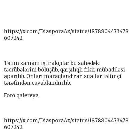
https://x.com/DiasporaAz/status/1878804473478
607242
Təlim zamanı iştirakçılar bu sahədəki
təcrübələrini bölüşüb, qarşılıqlı fikir mübadiləsi
aparılıb. Onları maraqlandıran suallar təlimçi
tərəfindən cavablandırılıb.
Foto qalereya
https://x.com/DiasporaAz/status/1878804473478
607242