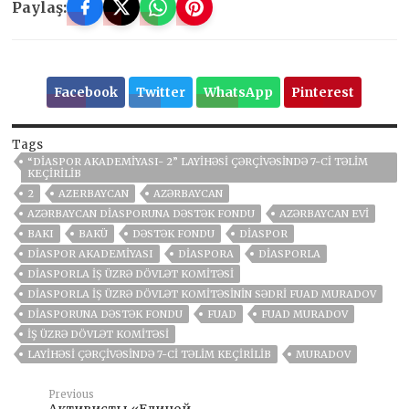
Paylaş:
Facebook
Twitter
WhatsApp
Pinterest
Tags
“DIASPOR AKADEMIYASI- 2” LAYIHƏSI ÇƏRÇIVƏSINDƏ 7-CI TƏLIM
KEÇIRILIB
2
AZERBAYCAN
AZƏRBAYCAN
AZƏRBAYCAN DIASPORUNA DƏSTƏK FONDU
AZƏRBAYCAN EVI
BAKI
BAKÜ
DƏSTƏK FONDU
DIASPOR
DIASPOR AKADEMIYASI
DIASPORA
DIASPORLA
DIASPORLA İŞ ÜZRƏ DÖVLƏT KOMITƏSI
DIASPORLA İŞ ÜZRƏ DÖVLƏT KOMITƏSININ SƏDRI FUAD MURADOV
DIASPORUNA DƏSTƏK FONDU
FUAD
FUAD MURADOV
İŞ ÜZRƏ DÖVLƏT KOMITƏSI
LAYIHƏSI ÇƏRÇIVƏSINDƏ 7-CI TƏLIM KEÇIRILIB
MURADOV
Previous
Активисты «Единой