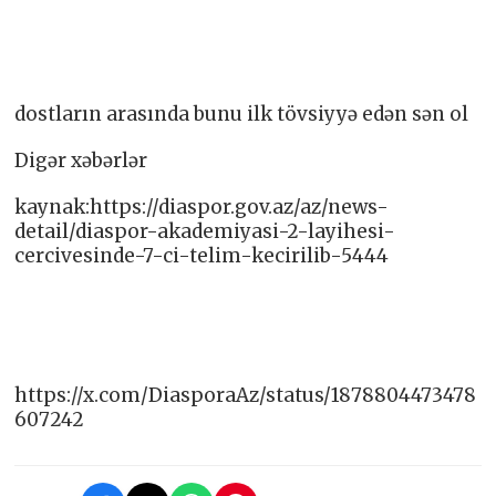
dostların arasında bunu ilk tövsiyyə edən sən ol
Digər xəbərlər
kaynak:https://diaspor.gov.az/az/news-
detail/diaspor-akademiyasi-2-layihesi-
cercivesinde-7-ci-telim-kecirilib-5444
https://x.com/DiasporaAz/status/1878804473478
607242