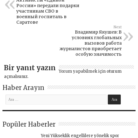
России» передали подарки
участникам СВО в
военный госпиталь в
Саратове
Next
Владимир Якушев: В
условиях глобальных
вызовов работа
журналистов приобретает
особую значимость
Bir yanıt yazın
Yorum yapabilmek için
oturum
açmalısınız
.
Haber Arayın
Popüler Haberler
Yeni Yükseklik engellilere yönelik spor