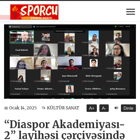
🔊
📅 Ocak 14, 2025
📂 KÜLTÜR SANAT
A+
A-
Dinle
“Diaspor Akademiyası-
2” layihəsi çərçivəsində