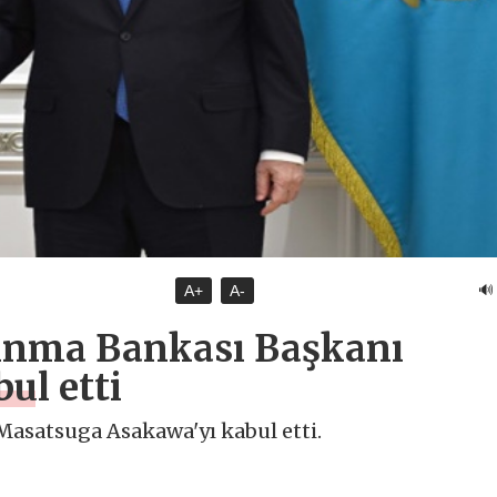
🔊
A+
A-
kınma Bankası Başkanı
ul etti
Masatsuga Asakawa'yı kabul etti.