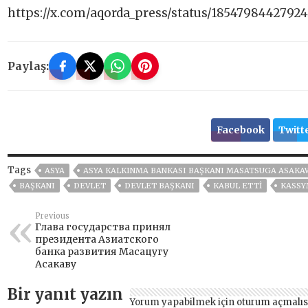
https://x.com/aqorda_press/status/1854798442792
Paylaş:
Facebook
Twitt
Tags
ASYA
ASYA KALKINMA BANKASI BAŞKANI MASATSUGA ASAKA
BAŞKANI
DEVLET
DEVLET BAŞKANI
KABUL ETTI
KASSY
Previous
Глава государства принял
президента Азиатского
банка развития Масацугу
Асакаву
Bir yanıt yazın
Yorum yapabilmek için
oturum açmalıs