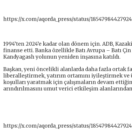
https://x.com/aqorda_press/status/1854798442792
1994’ten 2024’e kadar olan dönem için. ADB, Kazaki
finanse etti. Banka özellikle Batı Avrupa – Batı Ç
Kandyagash yolunun yeniden inşasına katıldı.
Başkan, yeni öncelikli alanlarda daha fazla ortak 
liberalleştirmek, yatırım ortamını iyileştirmek v
koşulları yaratmak için çalışmaların devam ettiği
arındırılmasını umut verici etkileşim alanlarından 
https://x.com/aqorda_press/status/1854798442792