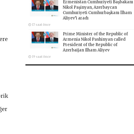
Ermenistan Cumhuriyeti Başbakanı
Nikol Paşinyan, Azerbaycan
Cumhuriyeti Cumhurbaşkanı İlham
Aliyev’i aradı
17 saat önce
Prime Minister of the Republic of
ere
Armenia Nikol Pashinyan called
President of the Republic of
Azerbaijan Ilham Aliyev
19 saat önce
brik
ğer