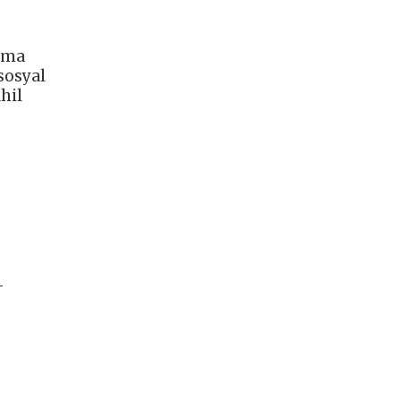
ınma
sosyal
hil
-