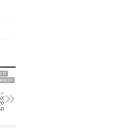
TTI
BIRLIĞI
xt
AZ
’Ü
JI