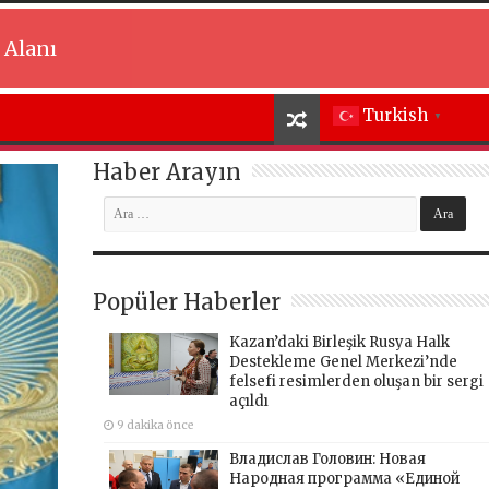
 Alanı
Turkish
▼
Haber Arayın
Popüler Haberler
Kazan’daki Birleşik Rusya Halk
Destekleme Genel Merkezi’nde
felsefi resimlerden oluşan bir sergi
açıldı
9 dakika önce
Владислав Головин: Новая
Народная программа «Единой