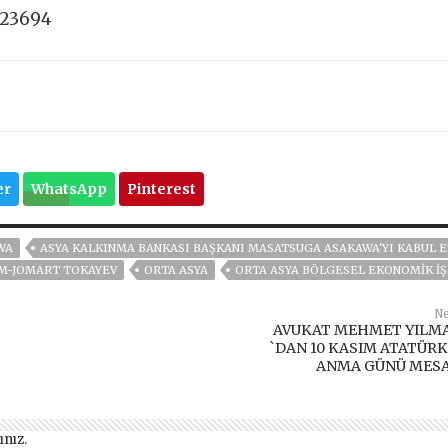
423694
er
WhatsApp
Pinterest
WA
ASYA KALKINMA BANKASI BAŞKANI MASATSUGA ASAKAWA'YI KABUL E
M-JOMART TOKAYEV
ORTA ASYA
ORTA ASYA BÖLGESEL EKONOMIK İŞ
Ne
AVUKAT MEHMET YILM
`DAN 10 KASIM ATATÜRK
ANMA GÜNÜ MESA
ınız
.