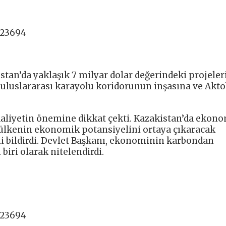
423694
stan’da yaklaşık 7 milyar dolar değerindeki projeler
in uluslararası karayolu koridorunun inşasına ve Akt
faaliyetin önemine dikkat çekti. Kazakistan’da ekon
e ülkenin ekonomik potansiyelini ortaya çıkaracak
ni bildirdi. Devlet Başkanı, ekonominin karbondan
biri olarak nitelendirdi.
423694