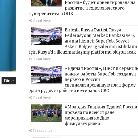
России» будет ориентирована на
развитие технологического
суверенитета и ОПК
3 saat önce
Birleşik Rusya Partisi, Rusya
Federasyonu Merkez Bankası ve iş
arama hizmeti SuperJob, Sovyet
Askeri Bölgesi gazilerinin istihdamı
için Rusya’da ilk uzmanlaşmış platformu oluşturacak
3 saat önce
«Единая Россия», ЦБСТ и сервис п
поиску работы SuperJob создадут
первую в России
Dinle
специализированную платформу
для трудоустройства ветеранов СВО
7 saat önce
«Молодая Гвардия Единой России
провела по всей стране
мероприятия ко Дню
физкультурника
13 saat önce