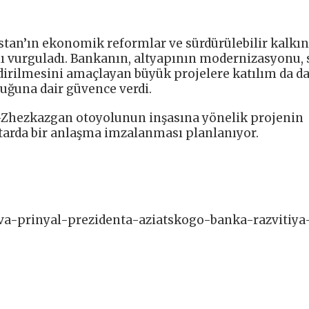
stan’ın ekonomik reformlar ve sürdürülebilir kalk
ı vurguladı. Bankanın, altyapının modernizasyonu, 
ndirilmesini amaçlayan büyük projelere katılım da da
duğuna dair güvence verdi.
da-Zhezkazgan otoyolunun inşasına yönelik projenin
utarda bir anlaşma imzalanması planlanıyor.
va-prinyal-prezidenta-aziatskogo-banka-razvitiya