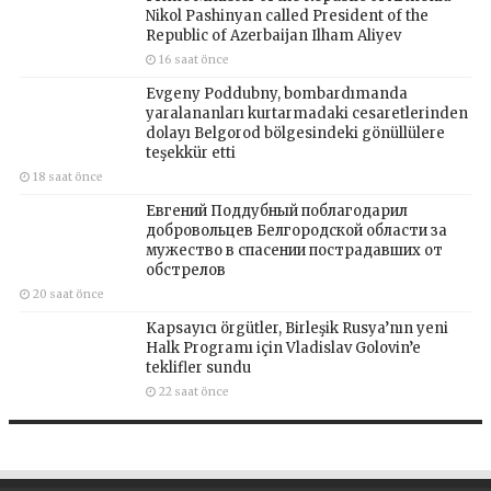
Nikol Pashinyan called President of the
Republic of Azerbaijan Ilham Aliyev
16 saat önce
Evgeny Poddubny, bombardımanda
yaralananları kurtarmadaki cesaretlerinden
dolayı Belgorod bölgesindeki gönüllülere
teşekkür etti
18 saat önce
Евгений Поддубный поблагодарил
добровольцев Белгородской области за
мужество в спасении пострадавших от
обстрелов
20 saat önce
Kapsayıcı örgütler, Birleşik Rusya’nın yeni
Halk Programı için Vladislav Golovin’e
teklifler sundu
22 saat önce