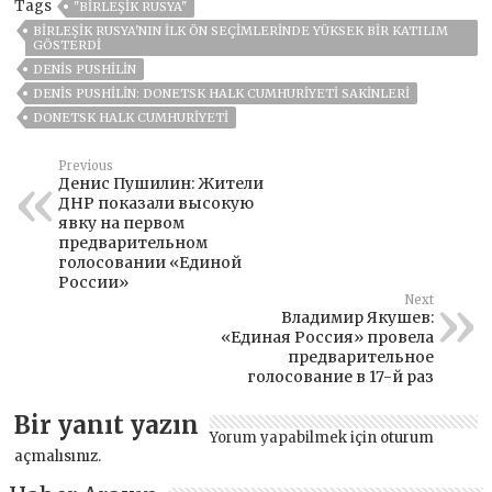
Tags
"BIRLEŞIK RUSYA"
BIRLEŞIK RUSYA'NIN ILK ÖN SEÇIMLERINDE YÜKSEK BIR KATILIM
GÖSTERDI
DENIS PUSHILIN
DENIS PUSHILIN: DONETSK HALK CUMHURIYETI SAKINLERI
DONETSK HALK CUMHURIYETI
Previous
Денис Пушилин: Жители
ДНР показали высокую
явку на первом
предварительном
голосовании «Единой
России»
Next
Владимир Якушев:
«Единая Россия» провела
предварительное
голосование в 17-й раз
Bir yanıt yazın
Yorum yapabilmek için
oturum
açmalısınız
.