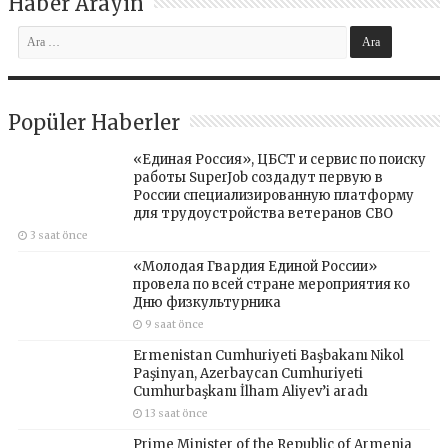
Haber Arayın
Popüler Haberler
«Единая Россия», ЦБСТ и сервис по поиску
работы SuperJob создадут первую в
России специализированную платформу
для трудоустройства ветеранов СВО
3 saat önce
«Молодая Гвардия Единой России»
провела по всей стране мероприятия ко
Дню физкультурника
9 saat önce
Ermenistan Cumhuriyeti Başbakanı Nikol
Paşinyan, Azerbaycan Cumhuriyeti
Cumhurbaşkanı İlham Aliyev’i aradı
13 saat önce
Prime Minister of the Republic of Armenia