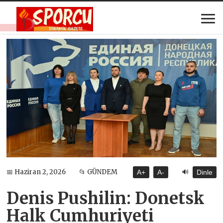
🔊
📅 Haziran 2, 2026
📂 GÜNDEM
A+
A-
Dinle
Denis Pushilin: Donetsk
Halk Cumhuriyeti