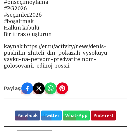
#önseçimoylama
#PG2026
#seçimler2026
#boşaltmak
Halkın kabulü
Bir itiraz oluşturun
kaynak:https://er.ru/activity/news/denis-
pushilin-zhiteli-dnr-pokazali-vysokuyu-
yavku-na-pervom-predvaritelnom-
golosovanii-edinoj-rossii
Paylaş:
Facebook
Twitter
WhatsApp
Pinterest