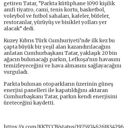
getiren Tatar, “Parkta kütüphane 1090 kişilik
amfi tiyatro, cami, tenis kortu, basketbol,
voleybol ve futbol sahaları, kafeler, büfeler,
restoranlar, yürüyüş ve bisiklet yolları yer
alacak” dedi.
Kuzey Kıbrıs Türk Cumhuriyeti’nde ilk kez bu
çapta büyük bir yeşil alan kazandırılacağını
anlatan Cumhurbaşkanı Tatar, yaklaşık 20 bin
ağacın bulunacağı parkın, Lefkoşa’nın havasını
temizleyeceğini ve hava almasını sağlayacağını
vurguladı.
Parkta bulunan otoparkların üzerinin güneş
enerjisi panelleri ile kapatıldığını aktaran
Cumhurbaşkanı Tatar, parkın kendi enerjisini
üreteceğini kaydetti.
https://x.com/KKTCCB/status/19759746261834796