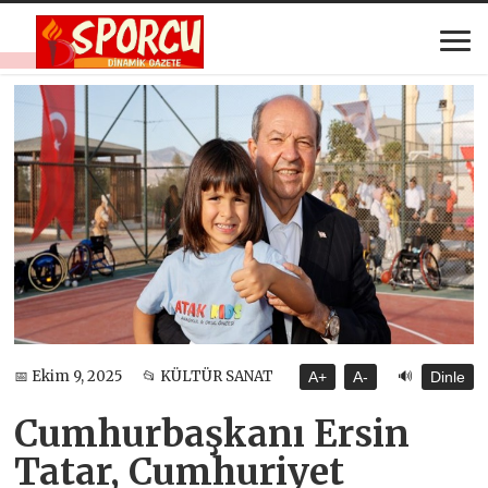
🔊
📅 Ekim 9, 2025
📂 KÜLTÜR SANAT
A+
A-
Dinle
Cumhurbaşkanı Ersin
Tatar, Cumhuriyet