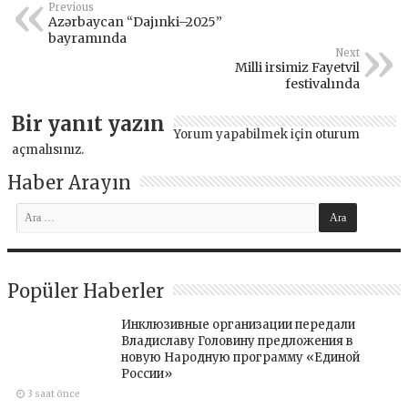
Previous
Azərbaycan “Dajınki–2025”
bayramında
Next
Milli irsimiz Fayetvil
festivalında
Bir yanıt yazın
Yorum yapabilmek için
oturum
açmalısınız
.
Haber Arayın
Popüler Haberler
Инклюзивные организации передали
Владиславу Головину предложения в
новую Народную программу «Единой
России»
3 saat önce