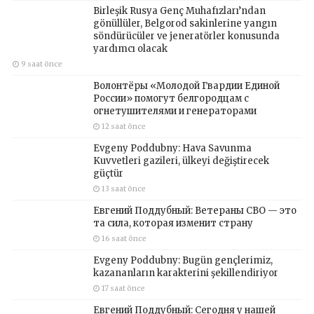
Birleşik Rusya Genç Muhafızları’ndan
gönüllüler, Belgorod sakinlerine yangın
söndürücüler ve jeneratörler konusunda
yardımcı olacak
9 saat önce
Волонтёры «Молодой Гвардии Единой
России» помогут белгородцам с
огнетушителями и генераторами
12 saat önce
Evgeny Poddubny: Hava Savunma
Kuvvetleri gazileri, ülkeyi değiştirecek
güçtür
13 saat önce
Евгений Поддубный: Ветераны СВО — это
та сила, которая изменит страну
16 saat önce
Evgeny Poddubny: Bugün gençlerimiz,
kazananların karakterini şekillendiriyor
17 saat önce
Евгений Поддубный: Сегодня у нашей