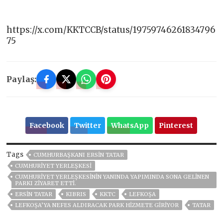
https://x.com/KKTCCB/status/19759746261834796
75
Paylaş:
Facebook
Twitter
WhatsApp
Pinterest
Tags
CUMHURBAŞKANI ERSIN TATAR
CUMHURIYET YERLEŞKESI
CUMHURIYET YERLEŞKESININ YANINDA YAPIMINDA SONA GELINEN
PARKI ZIYARET ETTI.
ERSIN TATAR
KIBRIS
KKTC
LEFKOŞA
LEFKOŞA’YA NEFES ALDIRACAK PARK HIZMETE GIRIYOR
TATAR