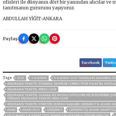
ofisleri ile dünyanın dört bir yanından alıcılar ve
tanıtmanın gururunu yaşıyoruz.
ABDULLAH YİĞİT-ANKARA
Paylaş:
Facebook
Twitt
Tags
2025
5-8 ŞUBAT
5-8 ŞUBAT 2025 TARIHLERI ARASINDA 
BİŞIMARIK TEKSTİL İSTANBUL FASHİON CONNECTİON FUARI’NA KATIL
BIŞIMARIK TEKSTIL KINDS CLUB
BIŞIMARIK TEKSTIL OLARAK SIZ MODELI SÖYLEYIN BIZ ISTEDIĞINIZ ŞE
FIRMASI BIŞIMARIK TEKSTIL KIDS CLUB
BIŞIMARIK TEKSTIL YÖNETIM KURULU BAŞKANI GIRIŞIMCI İŞ ADAMI H
FUAR
FUARI IFCO
GİRİŞİMCİ
GIRIŞIMCI İŞ ADAMI HAMIT U
IFCO FUARI 5-8 ŞUBAT 2025 TARIHLERI ARASINDA DÜZENLENECEK