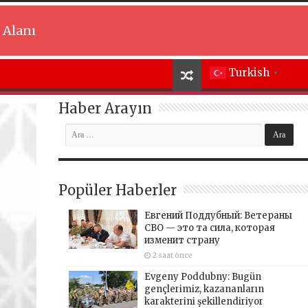
 Alanı
Turkish
▼
Haber Arayın
Popüler Haberler
Евгений Поддубный: Ветераны
СВО — это та сила, которая
изменит страну
2 saat önce
Evgeny Poddubny: Bugün
gençlerimiz, kazananların
karakterini şekillendiriyor