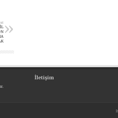
xt
İL
ON
NA
AK
İletişim
r.