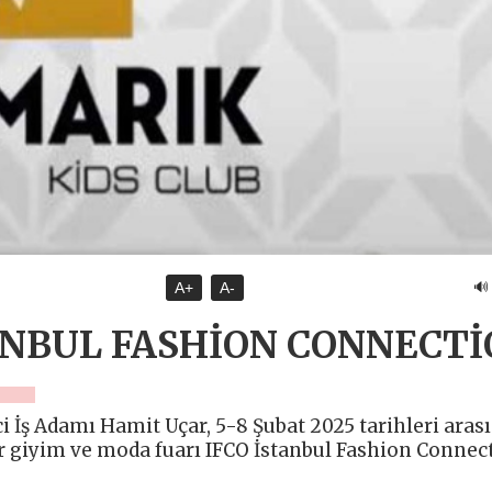
🔊
A+
A-
ANBUL FASHİON CONNECT
 İş Adamı Hamit Uçar, 5-8 Şubat 2025 tarihleri aras
r giyim ve moda fuarı IFCO İstanbul Fashion Connec