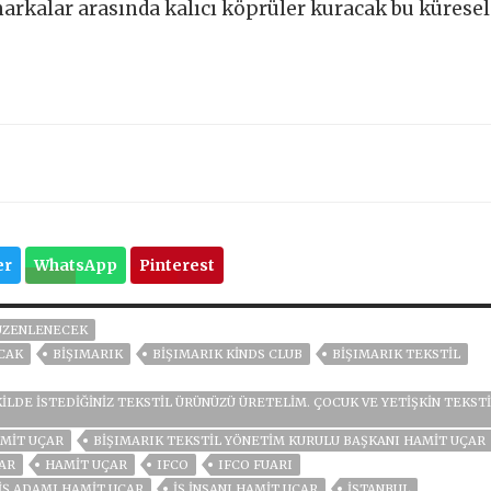
 markalar arasında kalıcı köprüler kuracak bu küresel
er
WhatsApp
Pinterest
DÜZENLENECEK
ACAK
BIŞIMARIK
BIŞIMARIK KINDS CLUB
BIŞIMARIK TEKSTIL
KILDE ISTEDIĞINIZ TEKSTIL ÜRÜNÜZÜ ÜRETELIM. ÇOCUK VE YETIŞKIN TEKST
AMIT UÇAR
BIŞIMARIK TEKSTIL YÖNETIM KURULU BAŞKANI HAMIT UÇAR
ÇAR
HAMIT UÇAR
IFCO
IFCO FUARI
İŞ ADAMI HAMIT UÇAR
IŞ INSANI HAMIT UÇAR
ISTANBUL