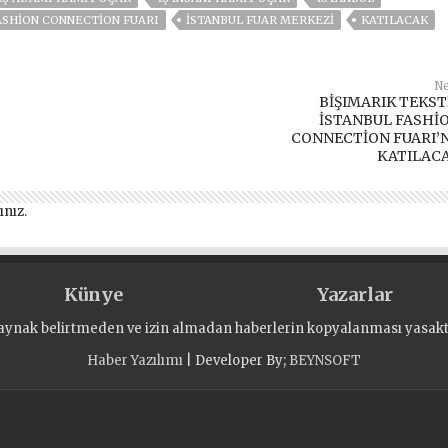
ASHION CONNECTION FUARI
İSTANBUL FUAR MERKEZI
KATILACAK
Ne
BİŞIMARIK TEKST
İSTANBUL FASHİ
CONNECTİON FUARI’
KATILAC
ınız
.
Künye
Yazarlar
aynak belirtmeden ve izin almadan haberlerin kopyalanması yasaktı
Haber Yazılımı
| Developer By;
BEYNSOFT