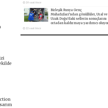
20 saat önce
Birleşik Rusya Genç
Muhafızları’ndan gönüllüler, Ural ve
Uzak Doğu’daki sellerin sonuçlarını
ortadan kaldırmaya yardımcı oluyo
a
22 saat önce
izi
ekilde
ection
asarım