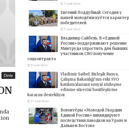
3 saat önce
Евгений Поддубный: Сегодня у
нашей молодёжи куётся характе
победителей
5 saat önce
Владимир Сайбель: В «Единой
России» поддерживают решение
Минтруда упростить для бывших
участников СВО получение
соцконтракта
8 saat önce
Vladimir Saibel: Birleşik Rusya,
Dinle
Çalışma Bakanlığı’nın eski SVO
katılımcılarının sosyal sözleşme
İON
edinme sürecini basitleştirme
kararını destekliyor
13 saat önce
Волонтёры «Молодой Гвардии
ında
Единой России» ликвидируют
tion
последствия паводков на Урале и
Дальнем Востоке