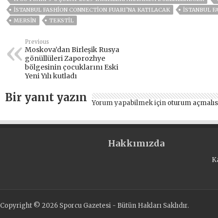
İSTANBUL FASHİON CONNECTİON FUARI’NA KATILACAK
İSTANBUL F
MERSİN
TEKSTIL
Previous
Moskova’dan Birleşik Rusya
gönüllüleri Zaporozhye
bölgesinin çocuklarını Eski
Yeni Yılı kutladı
Bir yanıt yazın
Yorum yapabilmek için
oturum açmalıs
Hakkımızda
K
Copyright © 2026 Sporcu Gazetesi - Bütün Hakları Saklıdır.