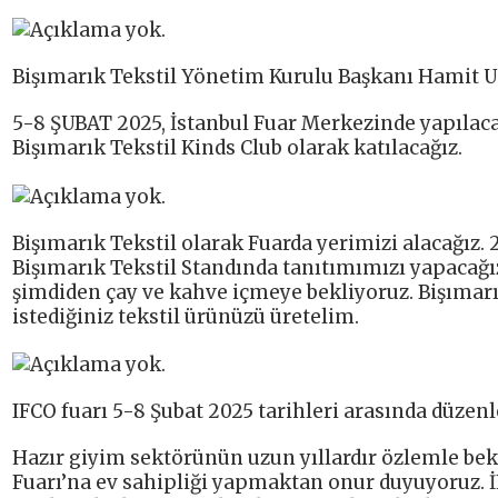
Bişımarık Tekstil Yönetim Kurulu Başkanı Hamit Uça
5-8 ŞUBAT 2025, İstanbul Fuar Merkezinde yapılaca
Bişımarık Tekstil Kinds Club olarak katılacağız.
Bişımarık Tekstil olarak Fuarda yerimizi alacağız.
Bişımarık Tekstil Standında tanıtımımızı yapacağız
şimdiden çay ve kahve içmeye bekliyoruz. Bişımarık 
istediğiniz tekstil ürünüzü üretelim.
IFCO fuarı 5-8 Şubat 2025 tarihleri arasında düzen
Hazır giyim sektörünün uzun yıllardır özlemle bek
Fuarı’na ev sahipliği yapmaktan onur duyuyoruz. İH