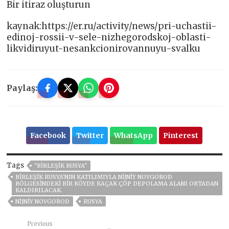
Bir itiraz oluşturun
kaynak:https://er.ru/activity/news/pri-uchastii-
edinoj-rossii-v-sele-nizhegorodskoj-oblasti-
likvidiruyut-nesankcionirovannuyu-svalku
Paylaş:
Facebook
Twitter
WhatsApp
Pinterest
Tags
"BIRLEŞIK RUSYA"
BIRLEŞIK RUSYA'NIN KATILIMIYLA NIJNIY NOVGOROD
BÖLGESINDEKI BIR KÖYDE KAÇAK ÇÖP DEPOLAMA ALANI ORTADAN
KALDIRILACAK.
NIJNIY NOVGOROD
RUSYA
Previous