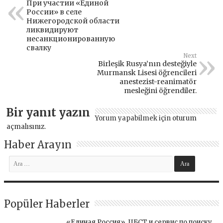
При участии «Единой
России» в селе
Нижегородской области
ликвидируют
несанкционированную
свалку
Next
Birleşik Rusya’nın desteğiyle
Murmansk Lisesi öğrencileri
anestezist-reanimatör
mesleğini öğrendiler.
Bir yanıt yazın
Yorum yapabilmek için
oturum
açmalısınız
.
Haber Arayın
Popüler Haberler
«Единая Россия», ЦБСТ и сервис по поиску