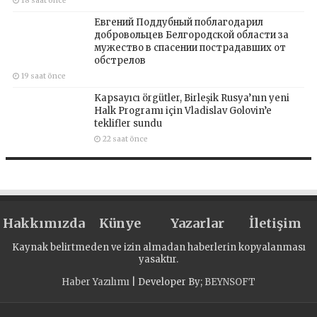
18 saat önce
Евгений Поддубный поблагодарил
добровольцев Белгородской области за
мужество в спасении пострадавших от
обстрелов
19 saat önce
Kapsayıcı örgütler, Birleşik Rusya’nın yeni
Halk Programı için Vladislav Golovin’e
teklifler sundu
22 saat önce
Hakkımızda
Künye
Yazarlar
İletişim
Kaynak belirtmeden ve izin almadan haberlerin kopyalanması
yasaktır.
Haber Yazılımı
| Developer By;
BEYNSOFT