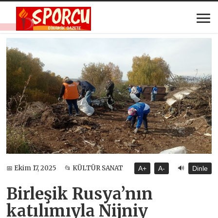
🔊
📅 Ekim 17, 2025
📂 KÜLTÜR SANAT
A+
A-
Dinle
Birleşik Rusya’nın
katılımıyla Nijniy