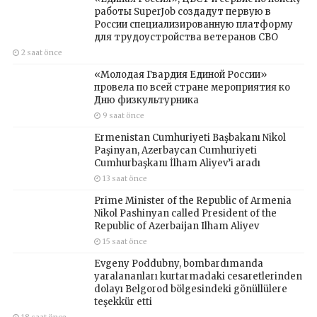
работы SuperJob создадут первую в
России специализированную платформу
для трудоустройства ветеранов СВО
2 saat önce
«Молодая Гвардия Единой России»
провела по всей стране мероприятия ко
Дню физкультурника
9 saat önce
Ermenistan Cumhuriyeti Başbakanı Nikol
Paşinyan, Azerbaycan Cumhuriyeti
Cumhurbaşkanı İlham Aliyev’i aradı
13 saat önce
Prime Minister of the Republic of Armenia
Nikol Pashinyan called President of the
Republic of Azerbaijan Ilham Aliyev
15 saat önce
Evgeny Poddubny, bombardımanda
yaralananları kurtarmadaki cesaretlerinden
dolayı Belgorod bölgesindeki gönüllülere
teşekkür etti