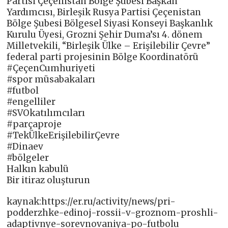
Partisi Çeçenistan Bölge Şubesi Başkan
Yardımcısı, Birleşik Rusya Partisi Çeçenistan
Bölge Şubesi Bölgesel Siyasi Konseyi Başkanlık
Kurulu Üyesi, Grozni Şehir Duma’sı 4. dönem
Milletvekili, “Birleşik Ülke – Erişilebilir Çevre”
federal parti projesinin Bölge Koordinatörü
#ÇeçenCumhuriyeti
#spor müsabakaları
#futbol
#engelliler
#SVOkatılımcıları
#parçaproje
#TekÜlkeErişilebilirÇevre
#Dinaev
#bölgeler
Halkın kabulü
Bir itiraz oluşturun
kaynak:https://er.ru/activity/news/pri-
podderzhke-edinoj-rossii-v-groznom-proshli-
adaptivnye-sorevnovaniya-po-futbolu