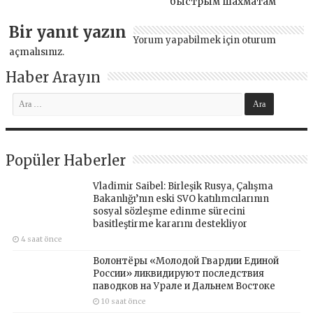
быстрым шахматам
Bir yanıt yazın
Yorum yapabilmek için
oturum
açmalısınız
.
Haber Arayın
Popüler Haberler
Vladimir Saibel: Birleşik Rusya, Çalışma
Bakanlığı’nın eski SVO katılımcılarının
sosyal sözleşme edinme sürecini
basitleştirme kararını destekliyor
4 saat önce
Волонтёры «Молодой Гвардии Единой
России» ликвидируют последствия
паводков на Урале и Дальнем Востоке
10 saat önce