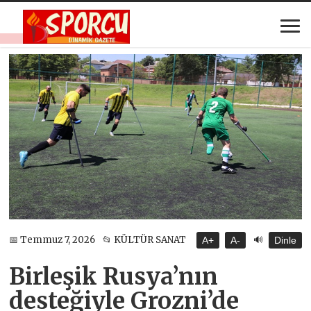
🔊
📅 Temmuz 7, 2026
📂 KÜLTÜR SANAT
A+
A-
Dinle
Birleşik Rusya’nın
desteğiyle Grozni’de