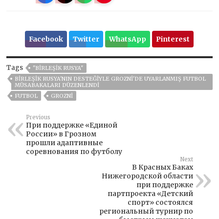
Facebook
Twitter
WhatsApp
Pinterest
Tags
"BIRLEŞIK RUSYA"
BIRLEŞIK RUSYA'NIN DESTEĞIYLE GROZNI'DE UYARLANMIŞ FUTBOL
MÜSABAKALARI DÜZENLENDI
FUTBOL
GROZNI
Previous
При поддержке «Единой
России» в Грозном
прошли адаптивные
соревнования по футболу
Next
В Красных Баках
Нижегородской области
при поддержке
партпроекта «Детский
спорт» состоялся
региональный турнир по