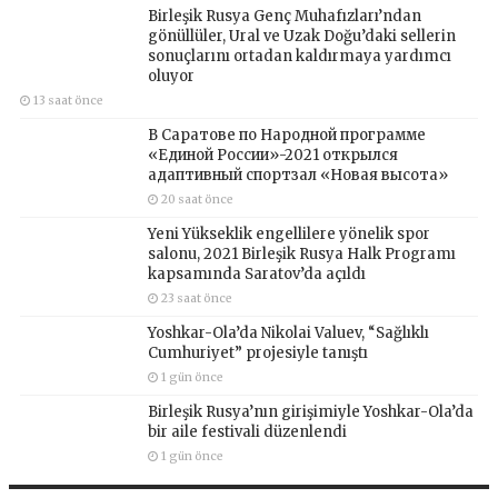
Birleşik Rusya Genç Muhafızları’ndan
gönüllüler, Ural ve Uzak Doğu’daki sellerin
sonuçlarını ortadan kaldırmaya yardımcı
oluyor
13 saat önce
В Саратове по Народной программе
«Единой России»-2021 открылся
адаптивный спортзал «Новая высота»
20 saat önce
Yeni Yükseklik engellilere yönelik spor
salonu, 2021 Birleşik Rusya Halk Programı
kapsamında Saratov’da açıldı
23 saat önce
Yoshkar-Ola’da Nikolai Valuev, “Sağlıklı
Cumhuriyet” projesiyle tanıştı
1 gün önce
Birleşik Rusya’nın girişimiyle Yoshkar-Ola’da
bir aile festivali düzenlendi
1 gün önce