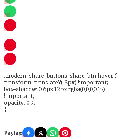
.modern-share-buttons .share-btn:hover {
transform: translateY(-3px) !important;
box-shadow: 0 6px 12px rgba(0,0,0,0.15)
!important;
opacity: 0.9;
}
Paylaş: