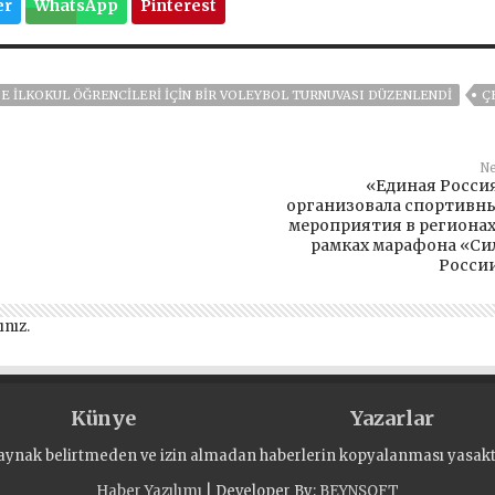
er
WhatsApp
Pinterest
E ILKOKUL ÖĞRENCILERI IÇIN BIR VOLEYBOL TURNUVASI DÜZENLENDI
Ç
Ne
«Единая Росси
организовала спортивн
мероприятия в регионах
рамках марафона «Си
Росси
ınız
.
Künye
Yazarlar
aynak belirtmeden ve izin almadan haberlerin kopyalanması yasaktı
Haber Yazılımı
| Developer By;
BEYNSOFT