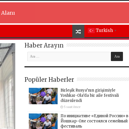
 Alanı
Turkish
▼
Haber Arayın
Popüler Haberler
Birleşik Rusya’nın girişimiyle
Yoshkar-Ola’da bir aile festivali
düzenlendi
5 saat önce
По инициативе «Единой России» в
Йошкар-Оле состоялся семейный
фестиваль