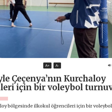
🔊
A+
A-
iyle Çeçenya’nın Kurchaloy
eri için bir voleybol turnu
oy bölgesinde ilkokul öğrencileri için bir voleybol