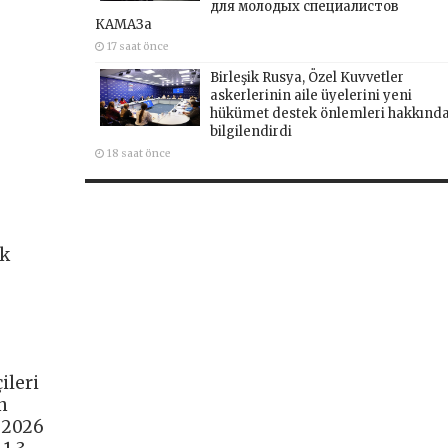
для молодых специалистов
КАМАЗа
17 saat önce
Birleşik Rusya, Özel Kuvvetler
askerlerinin aile üyelerini yeni
hükümet destek önlemleri hakkınd
bilgilendirdi
18 saat önce
ik
ileri
n
u 2026