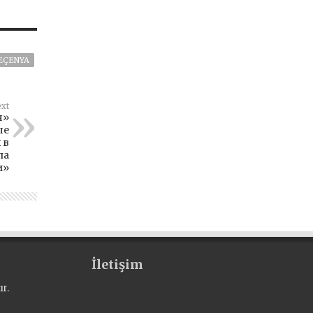
EÇENYA
xt
я»
ые
 в
ла
и»
İletişim
r.