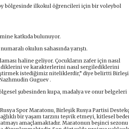
y bölgesinde ilkokul öğrencileri için bir voleybol
imine katkıda bulunuyor.
 numaralı okulun sahasında yarıştı.
aması haline geliyor. Çocukların zafer için nasıl
diklerini ve karakterlerini nasıl sergilediklerini
tirmek istediğimiz niteliklerdir,” diye belirtti Birleş
i Nazhmudin Guguev .
bölgesel şubesinden kupa, madalya ve onur belgeleri
Rusya Spor Maratonu, Birleşik Rusya Partisi Destekç
ğlıklı bir yaşam tarzını teşvik etmeyi, kitlesel bede
r yaratmayı amaçlamaktadır. Maratonun beşinci sezon