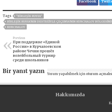
Facebook
Twitt
Tags
"BIRLEŞIK RUSYA"
BIRLEŞIK RUSYA'NIN DESTEĞIYLE ÇEÇENYA'NIN KURCHALOY BÖLGESIND
KURCHALOY
Previous
При поддержке «Единой
России» в Курчалоевском
районе Чечни прошёл
волейбольный турнир
среди школьников
Bir yanıt yazın
Yorum yapabilmek için
oturum açmalıs
Hakkımızda
K