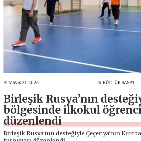
📅 Mayıs 21, 2026
📂 KÜLTÜR SANAT
Birleşik Rusya’nın desteğ
bölgesinde ilkokul öğrencil
düzenlendi
Birleşik Rusya'nın desteğiyle Çeçenya'nın Kurchal
turnuvası düzenlendi.