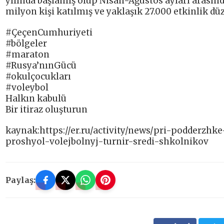
yılında başlamış olup Nisan-Ağustos ayları arasınd
milyon kişi katılmış ve yaklaşık 27.000 etkinlik dü
#ÇeçenCumhuriyeti
#bölgeler
#maraton
#Rusya’nınGücü
#okulçocukları
#voleybol
Halkın kabulü
Bir itiraz oluşturun
kaynak:https://er.ru/activity/news/pri-podderzh
proshyol-volejbolnyj-turnir-sredi-shkolnikov
Paylaş: