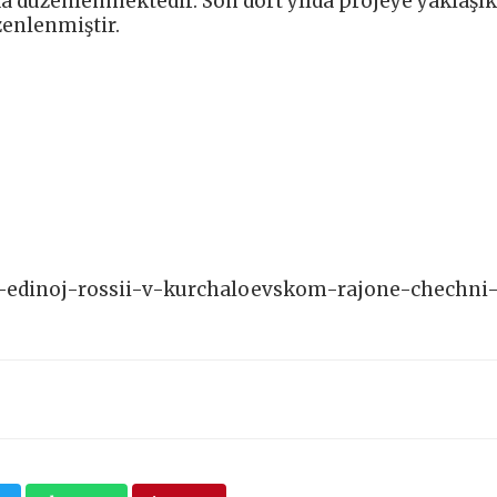
a düzenlenmektedir. Son dört yılda projeye yaklaşık 
zenlenmiştir.
ke-edinoj-rossii-v-kurchaloevskom-rajone-chechni