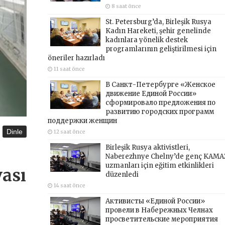
8 saat önce
St. Petersburg’da, Birleşik Rusya
Kadın Hareketi, şehir genelinde
kadınlara yönelik destek
programlarının geliştirilmesi için
öneriler hazırladı
11 saat önce
В Санкт-Петербурге «Женское
движение Единой России»
сформировало предложения по
развитию городских программ
поддержки женщин
Dinle
12 saat önce
Birleşik Rusya aktivistleri,
Naberezhnye Chelny’de genç KAMA
uzmanları için eğitim etkinlikleri
vası
düzenledi
14 saat önce
Активисты «Единой России»
провели в Набережных Челнах
просветительские мероприятия