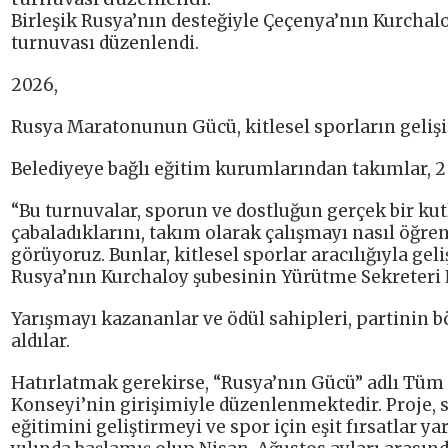
Birleşik Rusya’nın desteğiyle Çeçenya’nın Kurchalo
turnuvası düzenlendi.
2026,
Rusya Maratonunun Gücü, kitlesel sporların geliş
Belediyeye bağlı eğitim kurumlarından takımlar, 2
“Bu turnuvalar, sporun ve dostluğun gerçek bir kutl
çabaladıklarını, takım olarak çalışmayı nasıl öğren
görüyoruz. Bunlar, kitlesel sporlar aracılığıyla geliş
Rusya’nın Kurchaloy şubesinin Yürütme Sekreter
Yarışmayı kazananlar ve ödül sahipleri, partinin 
aldılar.
Hatırlatmak gerekirse, “Rusya’nın Gücü” adlı Tüm 
Konseyi’nin girişimiyle düzenlenmektedir. Proje, sa
eğitimini geliştirmeyi ve spor için eşit fırsatla