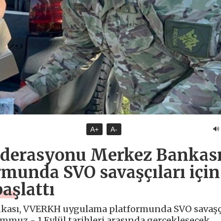
🔊
A+
A-
Federasyonu Merkez Bankası
unda SVO savaşçıları için
aşlattı
nkası, VVERKH uygulama platformunda SVO savaşçı
emmuz - 1 Eylül tarihleri arasında gerçekleşecek.