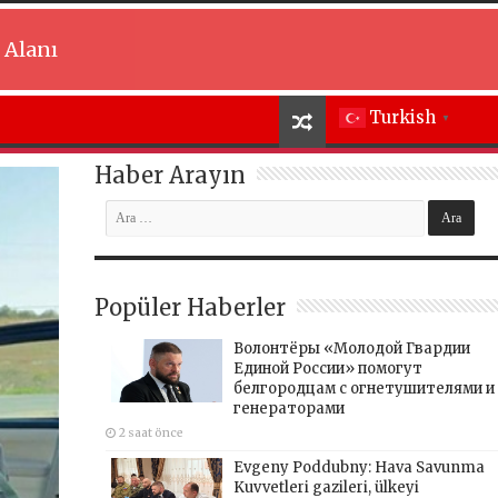
 Alanı
Turkish
▼
Haber Arayın
Popüler Haberler
Волонтёры «Молодой Гвардии
Единой России» помогут
белгородцам с огнетушителями и
генераторами
2 saat önce
Evgeny Poddubny: Hava Savunma
Kuvvetleri gazileri, ülkeyi