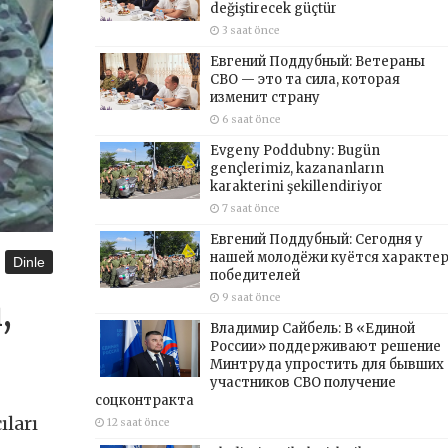
değiştirecek güçtür
3 saat önce
Евгений Поддубный: Ветераны
СВО — это та сила, которая
изменит страну
6 saat önce
Evgeny Poddubny: Bugün
gençlerimiz, kazananların
karakterini şekillendiriyor
7 saat önce
Евгений Поддубный: Сегодня у
нашей молодёжи куётся характе
Dinle
победителей
9 saat önce
,
Владимир Сайбель: В «Единой
России» поддерживают решение
Минтруда упростить для бывших
участников СВО получение
соцконтракта
ları
12 saat önce