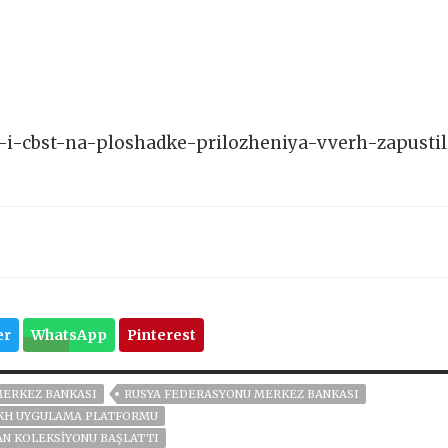
ya-i-cbst-na-ploshadke-prilozheniya-vverh-zapustil
er
WhatsApp
Pinterest
MERKEZ BANKASI
RUSYA FEDERASYONU MERKEZ BANKASI
KH UYGULAMA PLATFORMU
AN KOLEKSIYONU BAŞLATTI