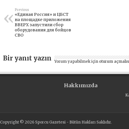
Previous
«Единая Россия» и ЦБСТ
на площадке приложения
ВВЕРХ запустили сбор
оборудования для бойцов
СВО
Bir yanıt yazın
Yorum yapabilmek için
oturum açmalıs
Hakkımızda
K
Copyright © 2026 Sporcu Gazetesi - Bütün Hakları Saklıdır.