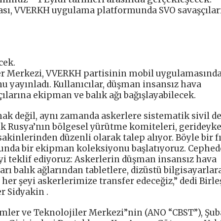
ası, VVERKH uygulama platformunda SVO savaşçıları
cek.
ler Merkezi, VVERKH partisinin mobil uygulamasında
u yayınladı. Kullanıcılar, düşman insansız hava
çılarına ekipman ve balık ağı bağışlayabilecek.
k değil, aynı zamanda askerlere sistematik sivil de
ik Rusya’nın bölgesel yürütme komiteleri, gerideyke
kinlerinden düzenli olarak talep alıyor. Böyle bir f
da bir ekipman koleksiyonu başlatıyoruz. Cephed
eyi teklif ediyoruz: Askerlerin düşman insansız hava
rı balık ağlarından tabletlere, dizüstü bilgisayarlara
her şeyi askerlerimize transfer edeceğiz,” dedi Birle
 Sidyakin .
mler ve Teknolojiler Merkezi”nin (ANO “CBST”), Şub