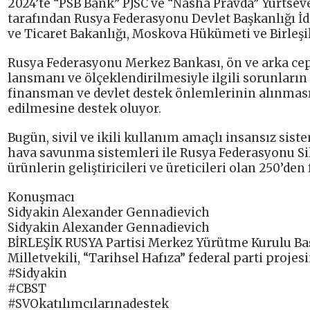
2024’te “PSB Bank” PJSC ve “Nasha Pravda” Yurtse
tarafından Rusya Federasyonu Devlet Başkanlığı İ
ve Ticaret Bakanlığı, Moskova Hükümeti ve Birleşi
Rusya Federasyonu Merkez Bankası, ön ve arka ceph
lansmanı ve ölçeklendirilmesiyle ilgili sorunları
finansman ve devlet destek önlemlerinin alınmasın
edilmesine destek oluyor.
Bugün, sivil ve ikili kullanım amaçlı insansız siste
hava savunma sistemleri ile Rusya Federasyonu Sila
ürünlerin geliştiricileri ve üreticileri olan 250’den
Konuşmacı
Sidyakin Alexander Gennadievich
Sidyakin Alexander Gennadievich
BİRLEŞİK RUSYA Partisi Merkez Yürütme Kurulu Ba
Milletvekili, “Tarihsel Hafıza” federal parti proje
#Sidyakin
#CBST
#SVOkatılımcılarınadestek