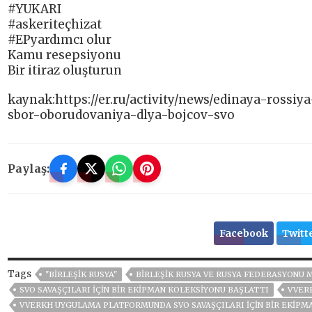
#YUKARI
#askeriteçhizat
#EPyardımcı olur
Kamu resepsiyonu
Bir itiraz oluşturun
kaynak:https://er.ru/activity/news/edinaya-rossi
sbor-oborudovaniya-dlya-bojcov-svo
Paylaş:
Facebook
Twitt
Tags
"BIRLEŞIK RUSYA"
BIRLEŞIK RUSYA VE RUSYA FEDERASYONU 
SVO SAVAŞÇILARI IÇIN BIR EKIPMAN KOLEKSIYONU BAŞLATTI
VVER
VVERKH UYGULAMA PLATFORMUNDA SVO SAVAŞÇILARI IÇIN BIR EKIPM