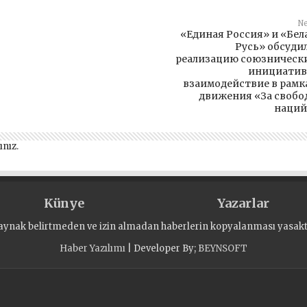
Ne
«Единая Россия» и «Бел
Русь» обсуди
реализацию союзническ
инициатив
взаимодействие в рамк
движения «За свобо
наций
ınız
.
Künye
Yazarlar
aynak belirtmeden ve izin almadan haberlerin kopyalanması yasaktı
Haber Yazılımı
| Developer By;
BEYNSOFT