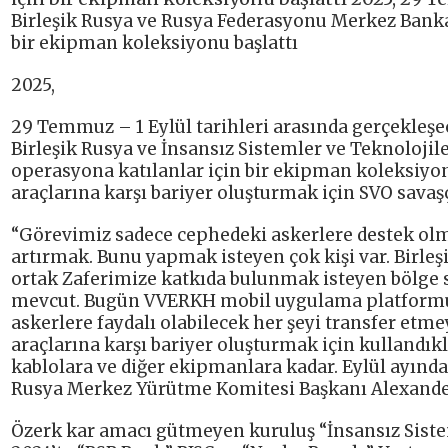
Birleşik Rusya ve Rusya Federasyonu Merkez Bank
bir ekipman koleksiyonu başlattı
2025,
29 Temmuz – 1 Eylül tarihleri arasında gerçekleşe
Birleşik Rusya ve İnsansız Sistemler ve Teknoloji
operasyona katılanlar için bir ekipman koleksiyon
araçlarına karşı bariyer oluşturmak için SVO savaş
“Görevimiz sadece cephedeki askerlere destek olma
artırmak. Bunu yapmak isteyen çok kişi var. Birleş
ortak Zaferimize katkıda bulunmak isteyen bölge sa
mevcut. Bugün VVERKH mobil uygulama platformun
askerlere faydalı olabilecek her şeyi transfer etm
araçlarına karşı bariyer oluşturmak için kullandıkla
kablolara ve diğer ekipmanlara kadar. Eylül ayında 
Rusya Merkez Yürütme Komitesi Başkanı Alexander
Özerk kar amacı gütmeyen kuruluş “İnsansız Siste