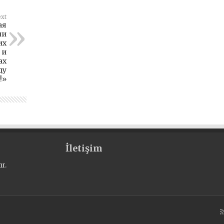
xt
ая
ли
их
 и
ах
ду
!»
İletişim
r.