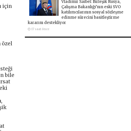
Vladimir Saibel: Birleşik Rusya,
 için
Çalışma Bakanlığı’nın eski SVO
katılımcılarının sosyal sözleşme
edinme sürecini basitleştirme
kararını destekliyor
17 saat önce
 özel
steği
n bile
ırsat
eki
,
şik
at