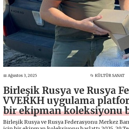
📅 Ağustos 3, 2025
📂 KÜLTÜR SANAT
Birleşik Rusya ve Rusya 
VVERKH uygulama platform
bir ekipman koleksiyonu b
Birleşik Rusya ve Rusya Federasyonu Merkez Ba
için bir ekipman koleksiyonu başlattı 2025, 29 T