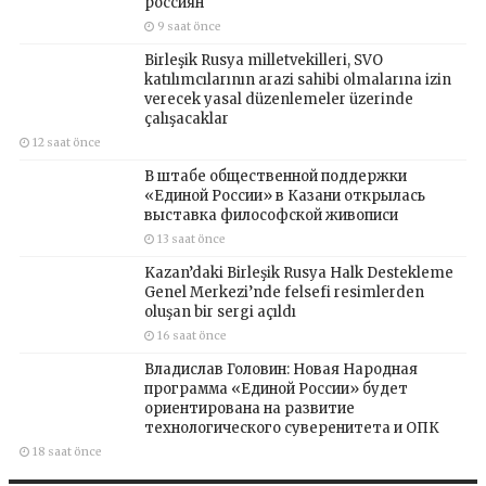
россиян
9 saat önce
Birleşik Rusya milletvekilleri, SVO
katılımcılarının arazi sahibi olmalarına izin
verecek yasal düzenlemeler üzerinde
çalışacaklar
12 saat önce
В штабе общественной поддержки
«Единой России» в Казани открылась
выставка философской живописи
13 saat önce
Kazan’daki Birleşik Rusya Halk Destekleme
Genel Merkezi’nde felsefi resimlerden
oluşan bir sergi açıldı
16 saat önce
Владислав Головин: Новая Народная
программа «Единой России» будет
ориентирована на развитие
технологического суверенитета и ОПК
18 saat önce