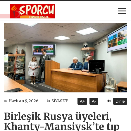
🔊
📅 Haziran 9, 2026
📂 SİYASET
A+
A-
Dinle
Birleşik Rusya üyeleri,
Khanty-Mansiysk’te tıp