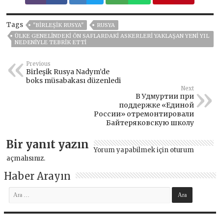
Tags
"BIRLEŞIK RUSYA"
RUSYA
ÜLKE GENELINDEKI ÖN SAFLARDAKI ASKERLERI YAKLAŞAN YENI YIL
NEDENIYLE TEBRIK ETTI
Previous
Birleşik Rusya Nadym’de
boks müsabakası düzenledi
Next
В Удмуртии при
поддержке «Единой
России» отремонтировали
Байтеряковскую школу
Bir yanıt yazın
Yorum yapabilmek için
oturum
açmalısınız
.
Haber Arayın