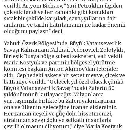
verildi. Artyom Bichaev, “Yuri Petrukhin ilgiden
çok etkilendi ve her zamanki gibi konukları
sıcak bir şekilde karşıladı, savaş yıllarına dair
anılarını ve tarihi hatırlamanın ne kadar önemli
olduğunu paylaştı” dedi.
Yahudi Özerk Bölgesi’nde, Büyük Vatanseverlik
Savaşı Kahramanı Mikhail Fedorovich Zolotykh ,
Birleşik Rusya bölge şubesi sekreteri, vali vekili
Maria Kostyuk ve partinin bölgesel yürütme
komitesi başkanı Anton Akimov’dan tebrikler
aldı . Cephedeki askere bir sepet meyve, çiçek ve
battaniye verildi. “Gelecek yıl özel olacak çünkü
Büyük Vatanseverlik Savaşı’ndaki Zaferin 80.
yıldönümünü kutlayacağız. Milyonlarca
yurttaşımızla birlikte bu Zaferi yakınlaştıran,
ona ve ülkenin geleceğine inanan sizlersiniz.
Her zaman neşeli ve güç dolu hissetmenizi,
etrafınızın sevgi dolu ve şefkatli insanlarla
çevrili olmasını diliyorum,” diye Maria Kostyuk