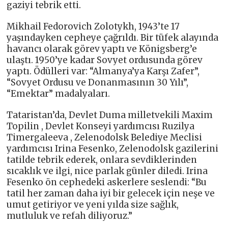
gaziyi tebrik etti.
Mikhail Fedorovich Zolotykh, 1943’te 17
yaşındayken cepheye çağrıldı. Bir tüfek alayında
havancı olarak görev yaptı ve Königsberg’e
ulaştı. 1950’ye kadar Sovyet ordusunda görev
yaptı. Ödülleri var: “Almanya’ya Karşı Zafer”,
“Sovyet Ordusu ve Donanmasının 30 Yılı”,
“Emektar” madalyaları.
Tataristan’da, Devlet Duma milletvekili Maxim
Topilin , Devlet Konseyi yardımcısı Ruzilya
Timergaleeva , Zelenodolsk Belediye Meclisi
yardımcısı Irina Fesenko, Zelenodolsk gazilerini
tatilde tebrik ederek, onlara sevdiklerinden
sıcaklık ve ilgi, nice parlak günler diledi. Irina
Fesenko ön cephedeki askerlere seslendi: “Bu
tatil her zaman daha iyi bir gelecek için neşe ve
umut getiriyor ve yeni yılda size sağlık,
mutluluk ve refah diliyoruz.”