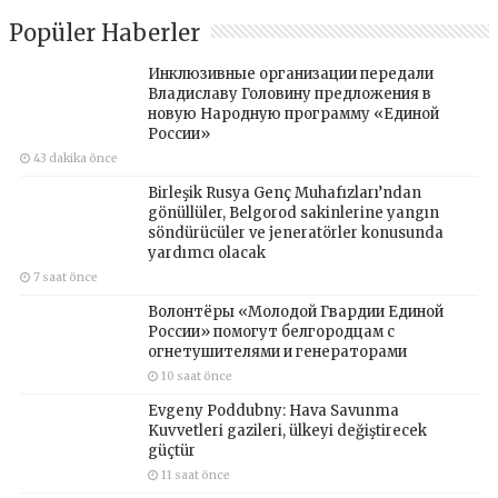
Popüler Haberler
Инклюзивные организации передали
Владиславу Головину предложения в
новую Народную программу «Единой
России»
43 dakika önce
Birleşik Rusya Genç Muhafızları’ndan
gönüllüler, Belgorod sakinlerine yangın
söndürücüler ve jeneratörler konusunda
yardımcı olacak
7 saat önce
Волонтёры «Молодой Гвардии Единой
России» помогут белгородцам с
огнетушителями и генераторами
10 saat önce
Evgeny Poddubny: Hava Savunma
Kuvvetleri gazileri, ülkeyi değiştirecek
güçtür
11 saat önce