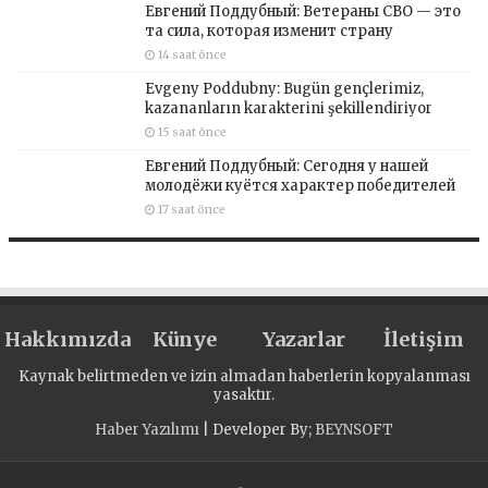
Евгений Поддубный: Ветераны СВО — это
та сила, которая изменит страну
14 saat önce
Evgeny Poddubny: Bugün gençlerimiz,
kazananların karakterini şekillendiriyor
15 saat önce
Евгений Поддубный: Сегодня у нашей
молодёжи куётся характер победителей
17 saat önce
Hakkımızda
Künye
Yazarlar
İletişim
Kaynak belirtmeden ve izin almadan haberlerin kopyalanması
yasaktır.
Haber Yazılımı
| Developer By;
BEYNSOFT