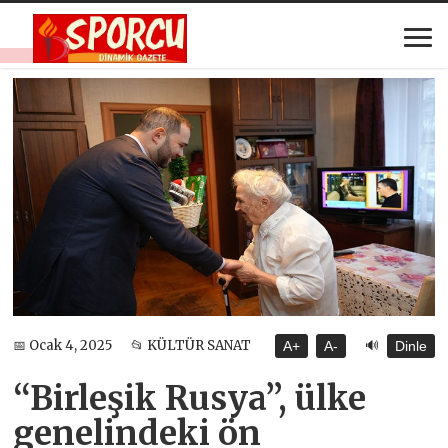
🔊
📅 Ocak 4, 2025
📂 KÜLTÜR SANAT
A+
A-
Dinle
“Birleşik Rusya”, ülke
genelindeki ön