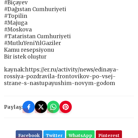
#Biçayev
#Dağıstan Cumhuriyeti
#Topilin
#Majuga
#Moskova
#Tataristan Cumhuriyeti
#MutluYeniYılGaziler
Kamu resepsiyonu
Bir istek oluştur
kaynak:https://er.ru/activity/news/edinaya-
rossiya-pozdravila-frontovikov-po-vsej-
strane-s-nastupayushim-novym-godom
Paylaş:
Facebook
Twitter
WhatsApp
Pinterest