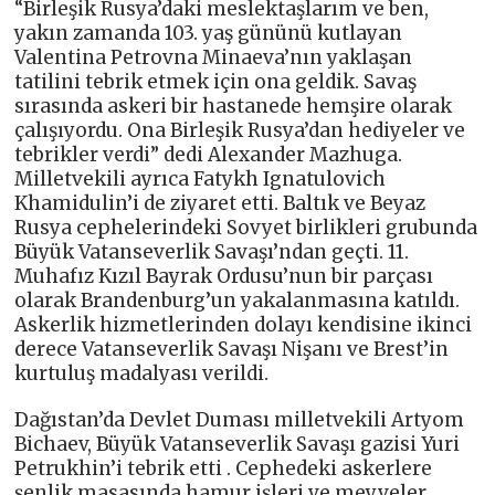
“Birleşik Rusya’daki meslektaşlarım ve ben,
yakın zamanda 103. yaş gününü kutlayan
Valentina Petrovna Minaeva’nın yaklaşan
tatilini tebrik etmek için ona geldik. Savaş
sırasında askeri bir hastanede hemşire olarak
çalışıyordu. Ona Birleşik Rusya’dan hediyeler ve
tebrikler verdi” dedi Alexander Mazhuga.
Milletvekili ayrıca Fatykh Ignatulovich
Khamidulin’i de ziyaret etti. Baltık ve Beyaz
Rusya cephelerindeki Sovyet birlikleri grubunda
Büyük Vatanseverlik Savaşı’ndan geçti. 11.
Muhafız Kızıl Bayrak Ordusu’nun bir parçası
olarak Brandenburg’un yakalanmasına katıldı.
Askerlik hizmetlerinden dolayı kendisine ikinci
derece Vatanseverlik Savaşı Nişanı ve Brest’in
kurtuluş madalyası verildi.
Dağıstan’da Devlet Duması milletvekili Artyom
Bichaev, Büyük Vatanseverlik Savaşı gazisi Yuri
Petrukhin’i tebrik etti . Cephedeki askerlere
şenlik masasında hamur işleri ve meyveler