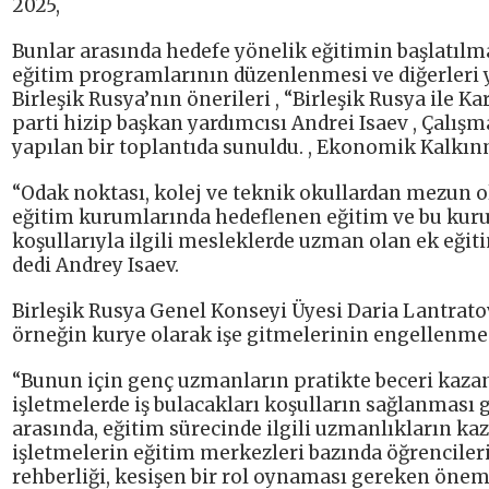
2025,
Bunlar arasında hedefe yönelik eğitimin başlatılma
eğitim programlarının düzenlenmesi ve diğerleri 
Birleşik Rusya’nın önerileri , “Birleşik Rusya ile 
parti hizip başkan yardımcısı Andrei Isaev , Çalışm
yapılan bir toplantıda sunuldu. , Ekonomik Kalkınm
“Odak noktası, kolej ve teknik okullardan mezun o
eğitim kurumlarında hedeflenen eğitim ve bu kurum
koşullarıyla ilgili mesleklerde uzman olan ek eği
dedi Andrey Isaev.
Birleşik Rusya Genel Konseyi Üyesi Daria Lantrat
örneğin kurye olarak işe gitmelerinin engellenme
“Bunun için genç uzmanların pratikte beceri kaza
işletmelerde iş bulacakları koşulların sağlanması
arasında, eğitim sürecinde ilgili uzmanlıkların ka
işletmelerin eğitim merkezleri bazında öğrencileri
rehberliği, kesişen bir rol oynaması gereken öneml