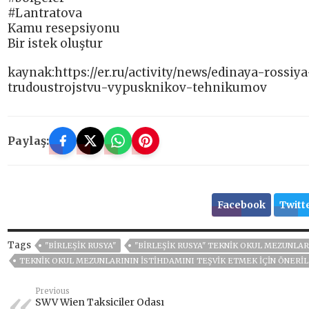
#Lantratova
Kamu resepsiyonu
Bir istek oluştur
kaynak:https://er.ru/activity/news/edinaya-rossi
trudoustrojstvu-vypusknikov-tehnikumov
Paylaş:
Facebook
Twitt
Tags
"BIRLEŞIK RUSYA"
"BIRLEŞIK RUSYA" TEKNIK OKUL MEZUNLAR
TEKNIK OKUL MEZUNLARININ ISTIHDAMINI TEŞVIK ETMEK IÇIN ÖNERIL
Previous
SWV Wien Taksiciler Odası