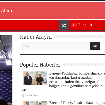
 Alanı
Turkish
▼
Haber Arayın
Popüler Haberler
Evgeny Poddubny, bombardımand
yaralananları kurtarmadaki
cesaretlerinden dolayı Belgorod
bölgesindeki gönüllülere teşekkür
etti
2 saat önce
Евгений Поддубный поблагодари