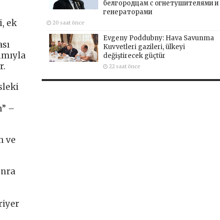
белгородцам с огнетушителями и
генераторами
, ek
20 saat önce
Evgeny Poddubny: Hava Savunma
ası
Kuvvetleri gazileri, ülkeyi
lımıyla
değiştirecek güçtür
r.
22 saat önce
sleki
m” –
n ve
onra
riyer