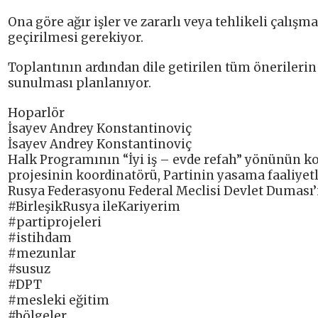
Ona göre ağır işler ve zararlı veya tehlikeli çalışm
geçirilmesi gerekiyor.
Toplantının ardından dile getirilen tüm önerilerin
sunulması planlanıyor.
Hoparlör
İsayev Andrey Konstantinoviç
İsayev Andrey Konstantinoviç
Halk Programının “İyi iş – evde refah” yönünün koo
projesinin koordinatörü, Partinin yasama faaliye
Rusya Federasyonu Federal Meclisi Devlet Duması
#BirleşikRusya ileKariyerim
#partiprojeleri
#istihdam
#mezunlar
#susuz
#DPT
#mesleki eğitim
#bölgeler