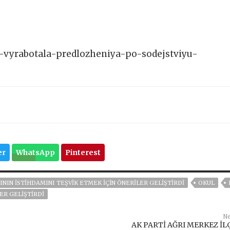
ya-vyrabotala-predlozheniya-po-sodejstviyu-
er
WhatsApp
Pinterest
ININ ISTIHDAMINI TEŞVIK ETMEK IÇIN ÖNERILER GELIŞTIRDI
OKUL
ER GELIŞTIRDI
Ne
AK PARTİ AĞRI MERKEZ İL