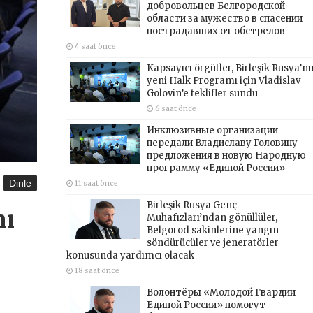
добровольцев Белгородской
области за мужество в спасении
пострадавших от обстрелов
4 saat önce
Kapsayıcı örgütler, Birleşik Rusya’nı
yeni Halk Programı için Vladislav
Golovin’e teklifler sundu
6 saat önce
Инклюзивные организации
передали Владиславу Головину
предложения в новую Народную
программу «Единой России»
Dinle
11 saat önce
Birleşik Rusya Genç
nı
Muhafızları’ndan gönüllüler,
Belgorod sakinlerine yangın
söndürücüler ve jeneratörler
konusunda yardımcı olacak
18 saat önce
Волонтёры «Молодой Гвардии
Единой России» помогут