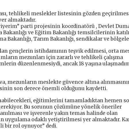
sı, tehlikeli meslekler listesinin gözden geçirilmesi
yer almaktadır.
Kariyerim” parti projesinin koordinatörü , Devlet Dum
a Bakanlığı ve Eğitim Bakanlığı temsilcilerinin katı
a Bakanlığı, Tarım Bakanlığı, sendikalar ve bölgele
lan gençlerin istihdamının teşvik edilmesi, orta me
ların mezunları için zararlı ve tehlikeli çalışma
timlerin düzenlenmesiydi, ancak 18 yaşına ulaşmadı
ova, mezunların meslekte güvence altına alınmasını
sinin son derece önemli olduğunu kaydetti.
nabilecekleri, eğitimlerini tamamladıktan hemen s
 gerekiyor. Bu sorunun çözümüne yönelik öneriler
zanılması ve işverenle yakın temas halinde olan
n uygulama odaklı yetiştirilmesi yer almaktadır. Ka
i bir rol oynuyor” dedi.