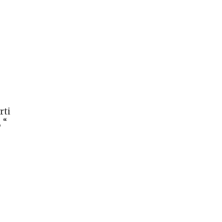
rti
 “