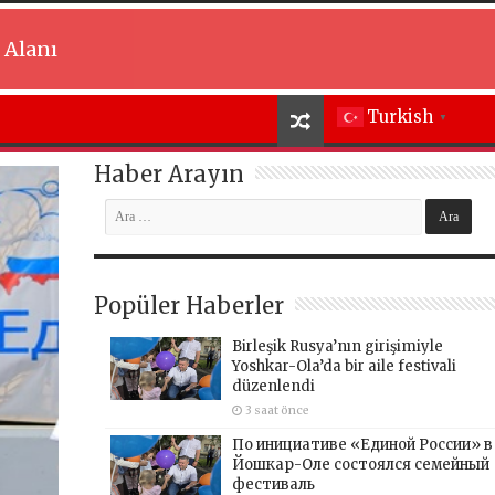
 Alanı
Turkish
▼
Haber Arayın
Popüler Haberler
Birleşik Rusya’nın girişimiyle
Yoshkar-Ola’da bir aile festivali
düzenlendi
3 saat önce
По инициативе «Единой России» в
Йошкар-Оле состоялся семейный
фестиваль