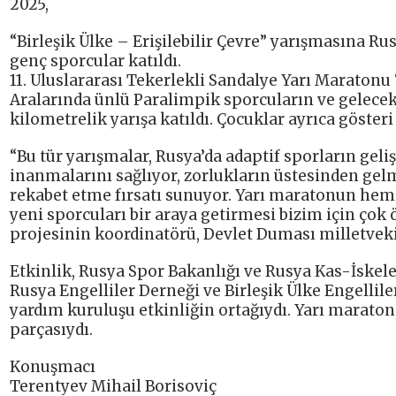
2025,
“Birleşik Ülke – Erişilebilir Çevre” yarışmasına 
genç sporcular katıldı.
11. Uluslararası Tekerlekli Sandalye Yarı Maratonu
Aralarında ünlü Paralimpik sporcuların ve gelecek
kilometrelik yarışa katıldı. Çocuklar ayrıca göster
“Bu tür yarışmalar, Rusya’da adaptif sporların geli
inanmalarını sağlıyor, zorlukların üstesinden gel
rekabet etme fırsatı sunuyor. Yarı maratonun he
yeni sporcuları bir araya getirmesi bizim için çok ön
projesinin koordinatörü, Devlet Duması milletvek
Etkinlik, Rusya Spor Bakanlığı ve Rusya Kas-İskel
Rusya Engelliler Derneği ve Birleşik Ülke Engellil
yardım kuruluşu etkinliğin ortağıydı. Yarı maraton, 
parçasıydı.
Konuşmacı
Terentyev Mihail Borisoviç