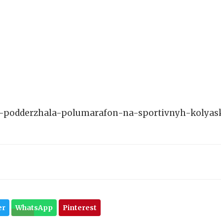
siya-podderzhala-polumarafon-na-sportivnyh-kolya
er
WhatsApp
Pinterest