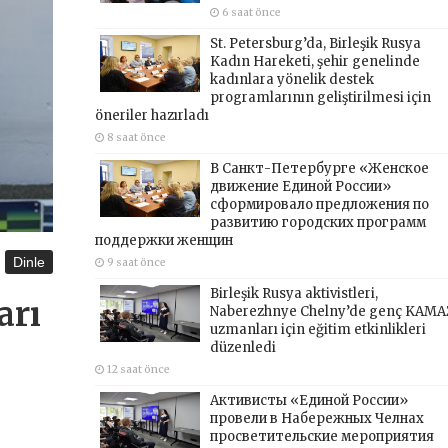
6 saat önce
St. Petersburg’da, Birleşik Rusya
Kadın Hareketi, şehir genelinde
kadınlara yönelik destek
programlarının geliştirilmesi için
öneriler hazırladı
8 saat önce
В Санкт-Петербурге «Женское
движение Единой России»
сформировало предложения по
развитию городских программ
поддержки женщин
Dinle
9 saat önce
Birleşik Rusya aktivistleri,
arı
Naberezhnye Chelny’de genç KAMA
uzmanları için eğitim etkinlikleri
düzenledi
12 saat önce
Активисты «Единой России»
провели в Набережных Челнах
просветительские мероприятия