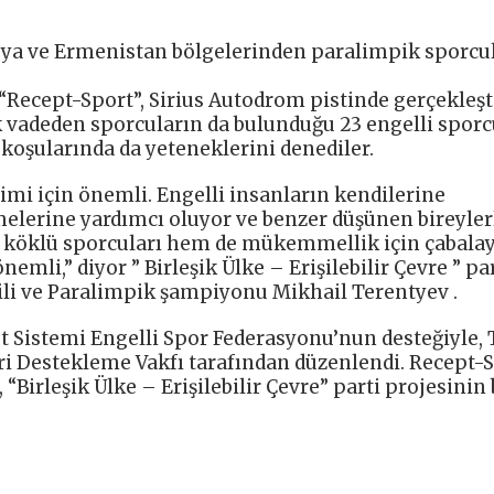
Rusya ve Ermenistan bölgelerinden paralimpik sporcu
 “Recept-Sport”, Sirius Autodrom pistinde gerçekleşt
 vadeden sporcuların da bulunduğu 23 engelli sporcu
i koşularında da yeteneklerini denediler.
şimi için önemli. Engelli insanların kendilerine
melerine yardımcı oluyor ve benzer düşünen bireyler
m köklü sporcuları hem de mükemmellik için çabala
emli,” diyor ” Birleşik Ülke – Erişilebilir Çevre ” pa
ili ve Paralimpik şampiyonu Mikhail Terentyev .
et Sistemi Engelli Spor Federasyonu’nun desteğiyle,
eri Destekleme Vakfı tarafından düzenlendi. Recept-
“Birleşik Ülke – Erişilebilir Çevre” parti projesinin 