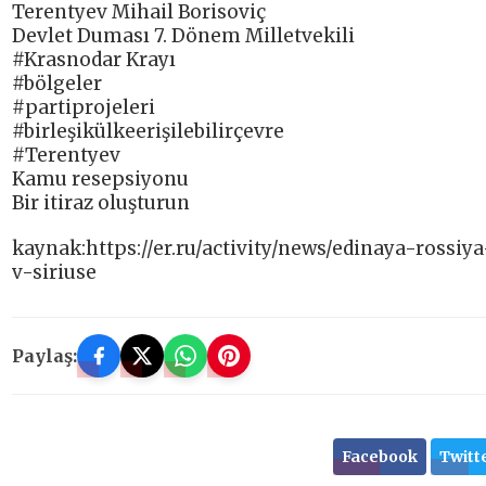
Terentyev Mihail Borisoviç
Devlet Duması 7. Dönem Milletvekili
#Krasnodar Krayı
#bölgeler
#partiprojeleri
#birleşikülkeerişilebilirçevre
#Terentyev
Kamu resepsiyonu
Bir itiraz oluşturun
kaynak:https://er.ru/activity/news/edinaya-ros
v-siriuse
Paylaş:
Facebook
Twitt