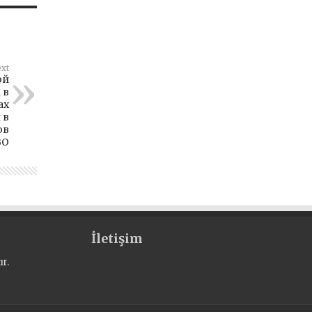
xt
ой
 в
ах
 в
ов
ВО
İletişim
r.