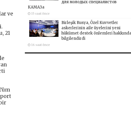
для молодых специалистов
КАМАЗа
lar ve
15 saat önce
Birleşik Rusya, Özel Kuvvetler
i.
askerlerinin aile üyelerini yeni
, 21
hükümet destek önlemleri hakkınd
bilgilendirdi
16 saat önce
le
yan
rti
 Tüm
Sport
bir