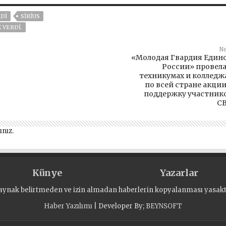
DI
SIRIUS
 VERDI.
Ne
«Молодая Гвардия Един
России» провела
техникумах и колледж
по всей стране акции
поддержку участник
С
ınız
.
Künye
Yazarlar
aynak belirtmeden ve izin almadan haberlerin kopyalanması yasaktı
Haber Yazılımı
| Developer By;
BEYNSOFT