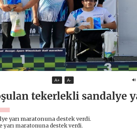
🔊
A+
A-
oşulan tekerlekli sandalye y
alye yarı maratonuna destek verdi.
ye yarı maratonuna destek verdi.