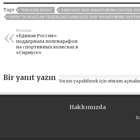
Tags
"BIRLEŞIK RUSYA"
SANDALYE YARI MARATONUNA DESTEK VER
SIRIUS'TA KOŞULAN TEKERLEKLI SANDALYE YARI MARATONUNA DESTEK
Previous
«Единая Россия»
поддержала полумарафон
на спортивных колясках в
«Сириусе»
Bir yanıt yazın
Yorum yapabilmek için
oturum açmalıs
Hakkımızda
K