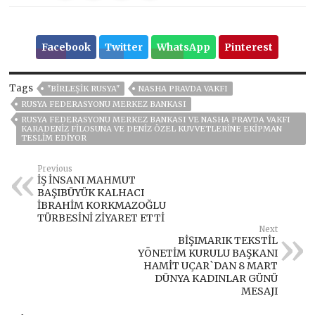
Facebook
Twitter
WhatsApp
Pinterest
Tags
"BIRLEŞIK RUSYA"
NASHA PRAVDA VAKFI
RUSYA FEDERASYONU MERKEZ BANKASI
RUSYA FEDERASYONU MERKEZ BANKASI VE NASHA PRAVDA VAKFI
KARADENIZ FILOSUNA VE DENIZ ÖZEL KUVVETLERINE EKIPMAN
TESLIM EDIYOR
Previous
İŞ İNSANI MAHMUT
BAŞIBÜYÜK KALHACI
İBRAHİM KORKMAZOĞLU
TÜRBESİNİ ZİYARET ETTİ
Next
BİŞIMARIK TEKSTİL
YÖNETİM KURULU BAŞKANI
HAMİT UÇAR`DAN 8 MART
DÜNYA KADINLAR GÜNÜ
MESAJI