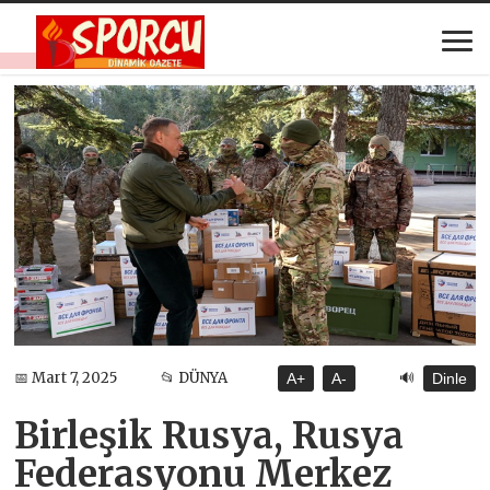
🔊
📅 Mart 7, 2025
📂 DÜNYA
A+
A-
Dinle
Birleşik Rusya, Rusya
Federasyonu Merkez