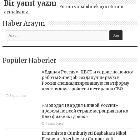
Bir yanıt yazın
Yorum yapabilmek için
oturum
açmalısınız
.
Haber Arayın
Popüler Haberler
«Единая Россия», ЦБСТ и сервис по поиску
работы SuperJob создадут первую в
России специализированную платформу
для трудоустройства ветеранов СВО
2 saat önce
«Молодая Гвардия Единой России»
провела по всей стране мероприятия ко
Дню физкультурника
9 saat önce
Ermenistan Cumhuriyeti Başbakanı Nikol
Paşinyan, Azerbaycan Cumhuriyeti