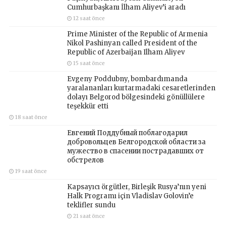
Cumhurbaşkanı İlham Aliyev’i aradı
12 saat önce
Prime Minister of the Republic of Armenia
Nikol Pashinyan called President of the
Republic of Azerbaijan Ilham Aliyev
15 saat önce
Evgeny Poddubny, bombardımanda
yaralananları kurtarmadaki cesaretlerinden
dolayı Belgorod bölgesindeki gönüllülere
teşekkür etti
18 saat önce
Евгений Поддубный поблагодарил
добровольцев Белгородской области за
мужество в спасении пострадавших от
обстрелов
19 saat önce
Kapsayıcı örgütler, Birleşik Rusya’nın yeni
Halk Programı için Vladislav Golovin’e
teklifler sundu
21 saat önce