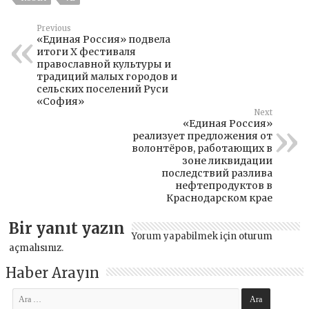
Previous
«Единая Россия» подвела
итоги X фестиваля
православной культуры и
традиций малых городов и
сельских поселений Руси
«София»
Next
«Единая Россия»
реализует предложения от
волонтёров, работающих в
зоне ликвидации
последствий разлива
нефтепродуктов в
Краснодарском крае
Bir yanıt yazın
Yorum yapabilmek için
oturum
açmalısınız
.
Haber Arayın