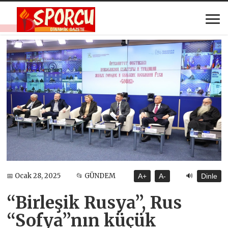
🔊
📅 Ocak 28, 2025
📂 GÜNDEM
A+
A-
Dinle
“Birleşik Rusya”, Rus
“Sofya”nın küçük