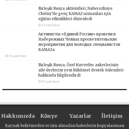
Birleşik Rusya aktivistleri, Naberezhnye
Chelny’de genç KAMAZ uzmanları için
eğitim etkinlikleri düzenledi
13 saat önce
Активисты «Единой России» провели в
Набережных Челнах просветительские
мероприятия для молодых специалистов
КАМАЗа
15 saat önce
Birleşik Rusya, Özel Kuvvetler askerlerinin
aile üyelerini yeni hükümet destek önlemleri
hakkında bilgilendirdi
17 saat önce
Hakkımızda
Künye
Yazarlar
İletişim
Kaynak belirtmeden ve izin almadan haberlerin kopyalanması