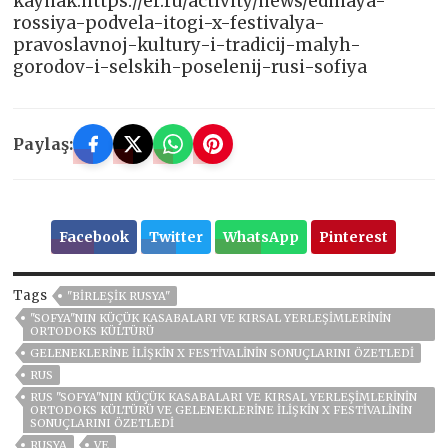
kaynak:https://er.ru/activity/news/edinaya-
rossiya-podvela-itogi-x-festivalya-
pravoslavnoj-kultury-i-tradicij-malyh-
gorodov-i-selskih-poselenij-rusi-sofiya
Paylaş:
Facebook
Twitter
WhatsApp
Pinterest
Tags
"BIRLEŞIK RUSYA"
"SOFYA"NIN KÜÇÜK KASABALARI VE KIRSAL YERLEŞIMLERININ
ORTODOKS KÜLTÜRÜ
GELENEKLERINE ILIŞKIN X FESTIVALININ SONUÇLARINI ÖZETLEDI
RUS
RUS "SOFYA"NIN KÜÇÜK KASABALARI VE KIRSAL YERLEŞIMLERININ
ORTODOKS KÜLTÜRÜ VE GELENEKLERINE ILIŞKIN X FESTIVALININ
SONUÇLARINI ÖZETLEDI
RUSYA
VE