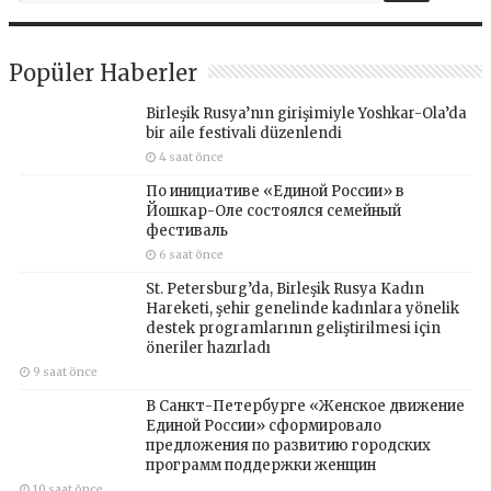
Popüler Haberler
Birleşik Rusya’nın girişimiyle Yoshkar-Ola’da
bir aile festivali düzenlendi
4 saat önce
По инициативе «Единой России» в
Йошкар-Оле состоялся семейный
фестиваль
6 saat önce
St. Petersburg’da, Birleşik Rusya Kadın
Hareketi, şehir genelinde kadınlara yönelik
destek programlarının geliştirilmesi için
öneriler hazırladı
9 saat önce
В Санкт-Петербурге «Женское движение
Единой России» сформировало
предложения по развитию городских
программ поддержки женщин
10 saat önce