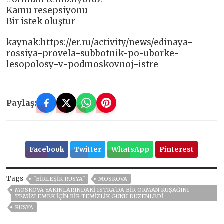
Kamu resepsiyonu
Bir istek oluştur
kaynak:https://er.ru/activity/news/edinaya-
rossiya-provela-subbotnik-po-uborke-
lesopolosy-v-podmoskovnoj-istre
Paylaş:
Facebook
Twitter
WhatsApp
Pinterest
Tags
"BIRLEŞIK RUSYA"
MOSKOVA
MOSKOVA YAKINLARINDAKI ISTRA'DA BIR ORMAN KUŞAĞINI
TEMIZLEMEK IÇIN BIR TEMIZLIK GÜNÜ DÜZENLEDI
RUSYA