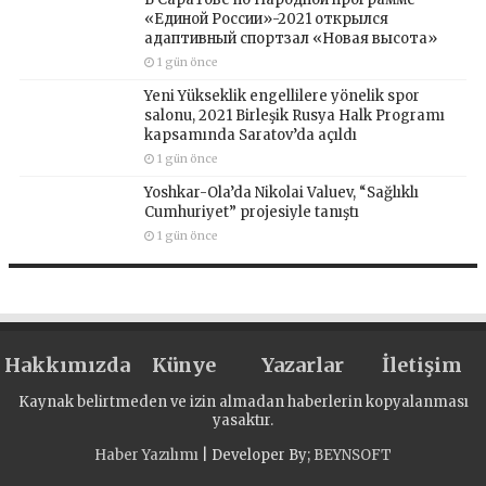
«Единой России»-2021 открылся
адаптивный спортзал «Новая высота»
1 gün önce
Yeni Yükseklik engellilere yönelik spor
salonu, 2021 Birleşik Rusya Halk Programı
kapsamında Saratov’da açıldı
1 gün önce
Yoshkar-Ola’da Nikolai Valuev, “Sağlıklı
Cumhuriyet” projesiyle tanıştı
1 gün önce
Hakkımızda
Künye
Yazarlar
İletişim
Kaynak belirtmeden ve izin almadan haberlerin kopyalanması
yasaktır.
Haber Yazılımı
| Developer By;
BEYNSOFT