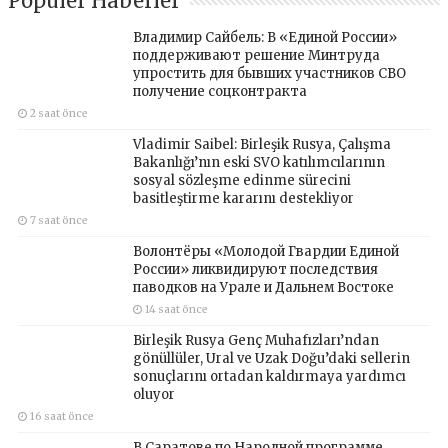
Popüler Haberler
Владимир Сайбель: В «Единой России»
поддерживают решение Минтруда
упростить для бывших участников СВО
получение соцконтракта
2 saat önce
Vladimir Saibel: Birleşik Rusya, Çalışma
Bakanlığı’nın eski SVO katılımcılarının
sosyal sözleşme edinme sürecini
basitleştirme kararını destekliyor
7 saat önce
Волонтёры «Молодой Гвардии Единой
России» ликвидируют последствия
паводков на Урале и Дальнем Востоке
14 saat önce
Birleşik Rusya Genç Muhafızları’ndan
gönüllüler, Ural ve Uzak Doğu’daki sellerin
sonuçlarını ortadan kaldırmaya yardımcı
oluyor
16 saat önce
В Саратове по Народной программе