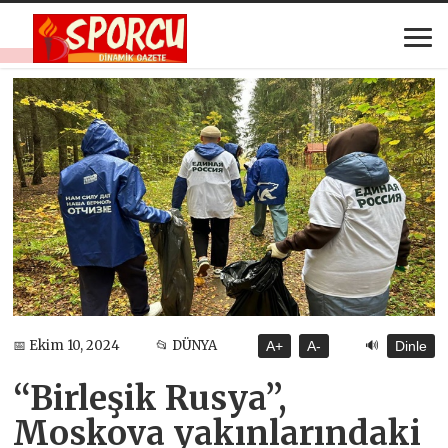
🔊
📅 Ekim 10, 2024
📂 DÜNYA
A+
A-
Dinle
“Birleşik Rusya”,
Moskova yakınlarındaki