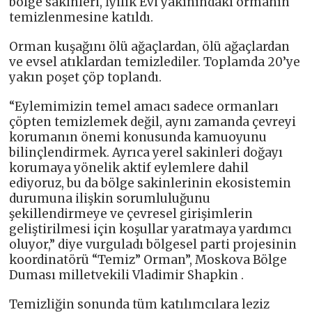
bölge sakinleri, İyilik Evi yakınındaki ormanın
temizlenmesine katıldı.
Orman kuşağını ölü ağaçlardan, ölü ağaçlardan
ve evsel atıklardan temizlediler. Toplamda 20’ye
yakın poşet çöp toplandı.
“Eylemimizin temel amacı sadece ormanları
çöpten temizlemek değil, aynı zamanda çevreyi
korumanın önemi konusunda kamuoyunu
bilinçlendirmek. Ayrıca yerel sakinleri doğayı
korumaya yönelik aktif eylemlere dahil
ediyoruz, bu da bölge sakinlerinin ekosistemin
durumuna ilişkin sorumluluğunu
şekillendirmeye ve çevresel girişimlerin
geliştirilmesi için koşullar yaratmaya yardımcı
oluyor,” diye vurguladı bölgesel parti projesinin
koordinatörü “Temiz” Orman”, Moskova Bölge
Duması milletvekili Vladimir Shapkin .
Temizliğin sonunda tüm katılımcılara leziz