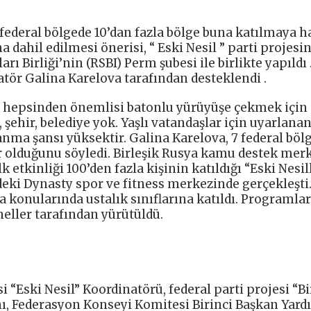
federal bölgede 10’dan fazla bölge buna katılmaya ha
dahil edilmesi önerisi, “ Eski Nesil ” parti projesi
ı Birliği’nin (RSBI) Perm şubesi ile birlikte yapıldı 
atör Galina Karelova tarafından desteklendi .
 ve hepsinden önemlisi batonlu yürüyüşe çekmek için
şehir, belediye yok. Yaşlı vatandaşlar için uyarlana
anma şansı yüksektir. Galina Karelova, 7 federal böl
ır olduğunu söyledi. Birleşik Rusya kamu destek merk
etkinliği 100’den fazla kişinin katıldığı “Eski Nesil
’deki Dynasty spor ve fitness merkezinde gerçekleşti
a konularında ustalık sınıflarına katıldı. Programlar
neller tarafından yürütüldü.
 “Eski Nesil” Koordinatörü, federal parti projesi “Bi
, Federasyon Konseyi Komitesi Birinci Başkan Yard