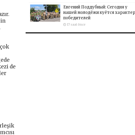
Евгений Поддубный: Сегодня у
нашей молодёжи куётся характе
zır.
победителей
nin
17 saat önce
.
 çok
n
gede
ezi de
ler
.
rleşik
ımcısı