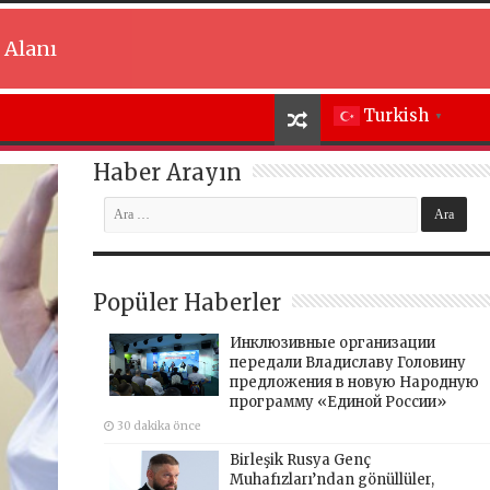
 Alanı
Turkish
▼
Haber Arayın
Popüler Haberler
Инклюзивные организации
передали Владиславу Головину
предложения в новую Народную
программу «Единой России»
30 dakika önce
Birleşik Rusya Genç
Muhafızları’ndan gönüllüler,