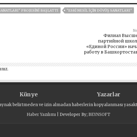
 SANATLARI" PROJESINI BAŞLATTI
"ESKI NESIL IÇIN DÖVÜŞ SANATLARI"
Ne
Филиал Высш
партийной шко
«Единой России» нач
работу в Башкортоста
ınız
.
Künye
Yazarlar
aynak belirtmeden ve izin almadan haberlerin kopyalanması yasaktı
Haber Yazılımı
| Developer By;
BEYNSOFT