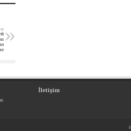
xt
ей
лы
ал
не
İletişim
r.