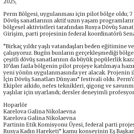
2025,
Perm Bölgesi, uygulanması için pilot bölge oldu; 7 
Dövüş sanatlarının aktif uzun yaşam programlarına 
bölgesel aktivistleri tarafından Rusya Dövüş Sanatlar
Girişim, parti projesinin federal koordinatörü Sen
“Birkaç yıldır yaşlı vatandaşları beden eğitimine
çalışıyoruz. Bugün bunların gerçekleşmediği bölge, 
çeşitli dövüş sanatlarının da büyük popülerlik kaz
10’dan fazla bölgenin pilot projeye katılmaya haz
yeni yönün uygulanmasında yer alacak. Projenin ilk 
İçin Dövüş Sanatları Dünyası” festivali oldu. Perm
Ekipler aikido, nefes teknikleri, qigong ve savunm
yaşlılar için uyarlandı; dersler deneyimli profesyo
Hoparlör
Karelova Galina Nikolaevna
Karelova Galina Nikolaevna
Partinin Etik Komisyonu Üyesi, federal parti projesi
Rusya Kadın Hareketi” kamu konseyinin Eş Başkanı