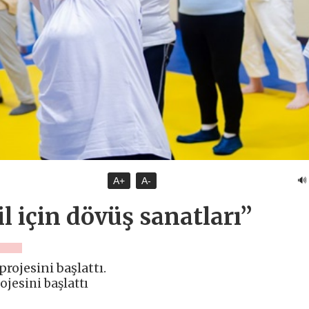
🔊
A+
A-
l için dövüş sanatları”
projesini başlattı.
ojesini başlattı