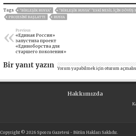
Tags
"BIRLEŞIK RUSYA"
"BIRLEŞIK RUSYA" "ESKI NESIL IÇIN DÖVÜŞ
PROJESINI BAŞLATTI
RUSYA
Previous
«Единая Россия»
запустила проект
«Единоборства для
старшего поколения»
Bir yanıt yazın
Yorum yapabilmek için
oturum açmalıs
Hakkımızda
K
Copyright © 2026 Sporcu Gazetesi - Bütün Hakları Saklıdır.