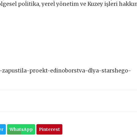
lgesel politika, yerel yönetim ve Kuzey işleri hakkı
ya-zapustila-proekt-edinoborstva-dlya-starshego-
er
WhatsApp
Pinterest