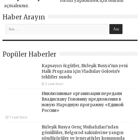
Yorum yapabilmek için
oturum
açmalısınız
.
Haber Arayın
Popüler Haberler
Kapsayıcı örgütler, Birleşik Rusya’nın yeni
Halk Programı için Vladislav Golovin’e
teklifler sundu
2 saat önce
Инклюзивные организации передали
Владиславу Головину предложения в
новую Народную программу «Единой
России»
7 saat önce
Birleşik Rusya Genç Muhafızları’ndan
gönüllüler, Belgorod sakinlerine yangın
söndürücüler ve jeneratörler konusunda