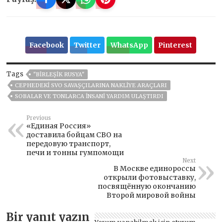
Facebook
Twitter
WhatsApp
Pinterest
Tags
"BIRLEŞIK RUSYA"
CEPHEDEKI SVO SAVAŞÇILARINA NAKLIYE ARAÇLARI
SOBALAR VE TONLARCA INSANI YARDIM ULAŞTIRDI
Previous
«Единая Россия»
доставила бойцам СВО на
передовую транспорт,
печи и тонны гумпомощи
Next
В Москве единороссы
открыли фотовыставку,
посвящённую окончанию
Второй мировой войны
Bir yanıt yazın