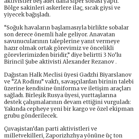
aktivistler beş adet daha siper sobası yaptı.
Bölge sakinleri askerlere ilaç, sıcak giysi ve
yiyecek bağışladı.
“Soğuk havaların başlamasıyla birlikte sobalar
son derece önemli hale geliyor. Anavatan
savunucularının taleplerine yanıt vermeye
hazır olmak ortak görevimiz ve öncelikli
görevlerimizden biridir,” diye belirtti 3 No’lu
Birincil Şube aktivisti Alexander Rezanov .
Dağıstan Halk Meclisi üyesi Gadzhi Biyarslanov
ve “ZA Rodinu” vakfı, savaşçılardan birinin talebi
üzerine kendisine üniforma ve iletişim araçları
sağladı. Birleşik Rusya üyesi, yurttaşlarına
destek çalışmalarının devam ettiğini vurguladı:
Yakında cepheye yeni bir kargo ve özel ekipman
grubu gönderilecek.
Çuvaşistan’dan parti aktivistleri ve
milletvekilleri, Zaporizhzhya yönüne üç ton