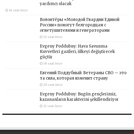
yardımcı olacak
14 saat önce
Волонтёры «Молодой Гвардии Единой
России» помогут белгородцам с
огнетушителями и генераторами
16 saat önce
Evgeny Poddubny: Hava Savunma
Kuvvetleri gazileri, ülkeyi değiştirecek
güçtür
18 saat önce
Евгений Поддубный: Ветераны СВО — это
та сила, которая изменит страну
20 saat önce
Evgeny Poddubny: Bugün gençlerimiz,
kazananların karakterini şekillendiriyor
21 saat önce