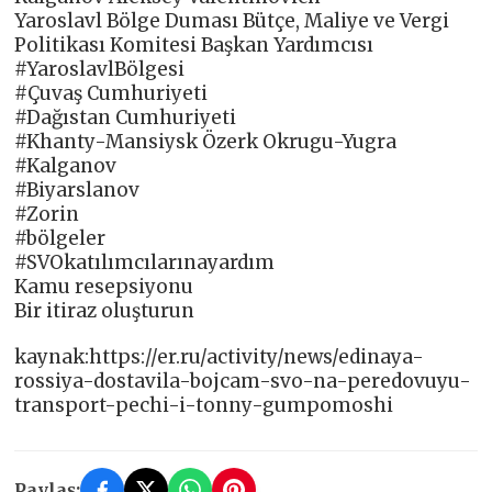
Yaroslavl Bölge Duması Bütçe, Maliye ve Vergi
Politikası Komitesi Başkan Yardımcısı
#YaroslavlBölgesi
#Çuvaş Cumhuriyeti
#Dağıstan Cumhuriyeti
#Khanty-Mansiysk Özerk Okrugu-Yugra
#Kalganov
#Biyarslanov
#Zorin
#bölgeler
#SVOkatılımcılarınayardım
Kamu resepsiyonu
Bir itiraz oluşturun
kaynak:https://er.ru/activity/news/edinaya-
rossiya-dostavila-bojcam-svo-na-peredovuyu-
transport-pechi-i-tonny-gumpomoshi
Paylaş: