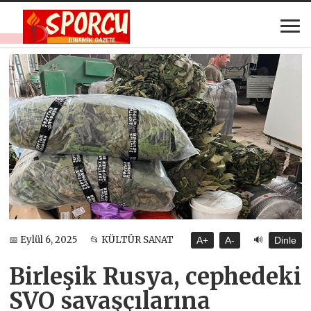
🔊
📅 Eylül 6, 2025
📂 KÜLTÜR SANAT
A+
A-
Dinle
Birleşik Rusya, cephedeki
SVO savaşçılarına