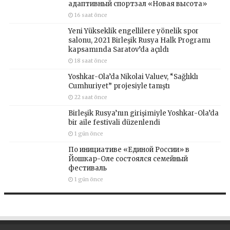
адаптивный спортзал «Новая высота»
16 saat önce
Yeni Yükseklik engellilere yönelik spor
salonu, 2021 Birleşik Rusya Halk Programı
kapsamında Saratov’da açıldı
18 saat önce
Yoshkar-Ola’da Nikolai Valuev, “Sağlıklı
Cumhuriyet” projesiyle tanıştı
22 saat önce
Birleşik Rusya’nın girişimiyle Yoshkar-Ola’da
bir aile festivali düzenlendi
1 gün önce
По инициативе «Единой России» в
Йошкар-Оле состоялся семейный
фестиваль
1 gün önce