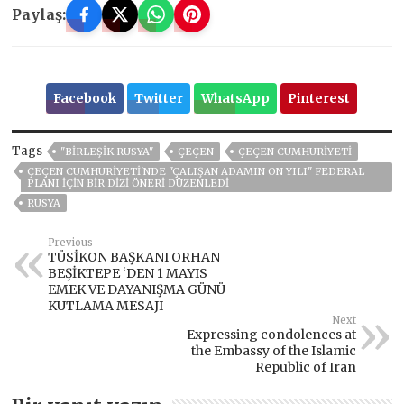
Paylaş:
Facebook
Twitter
WhatsApp
Pinterest
Tags
"BIRLEŞIK RUSYA"
ÇEÇEN
ÇEÇEN CUMHURIYETI
ÇEÇEN CUMHURIYETI'NDE "ÇALIŞAN ADAMIN ON YILI" FEDERAL
PLANI IÇIN BIR DIZI ÖNERI DÜZENLEDI
RUSYA
Previous
TÜSİKON BAŞKANI ORHAN
BEŞİKTEPE ‘DEN 1 MAYIS
EMEK VE DAYANIŞMA GÜNÜ
KUTLAMA MESAJI
Next
Expressing condolences at
the Embassy of the Islamic
Republic of Iran