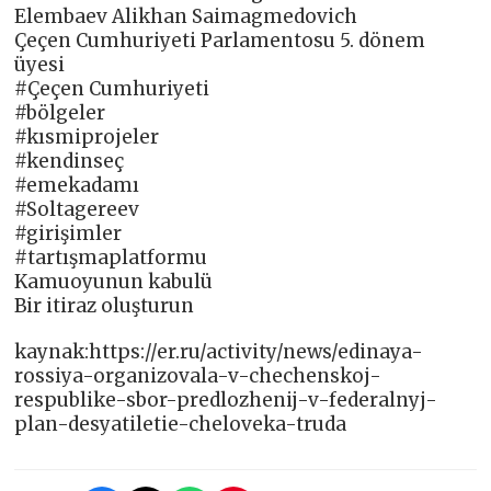
Elembaev Alikhan Saimagmedovich
Çeçen Cumhuriyeti Parlamentosu 5. dönem
üyesi
#Çeçen Cumhuriyeti
#bölgeler
#kısmiprojeler
#kendinseç
#emekadamı
#Soltagereev
#girişimler
#tartışmaplatformu
Kamuoyunun kabulü
Bir itiraz oluşturun
kaynak:https://er.ru/activity/news/edinaya-
rossiya-organizovala-v-chechenskoj-
respublike-sbor-predlozhenij-v-federalnyj-
plan-desyatiletie-cheloveka-truda