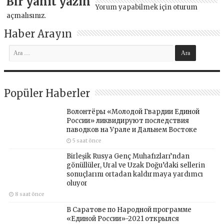
Bir yanıt yazın
Yorum yapabilmek için
oturum
açmalısınız
.
Haber Arayın
Popüler Haberler
Волонтёры «Молодой Гвардии Единой
России» ликвидируют последствия
паводков на Урале и Дальнем Востоке
5 saat önce
Birleşik Rusya Genç Muhafızları’ndan
gönüllüler, Ural ve Uzak Doğu’daki sellerin
sonuçlarını ortadan kaldırmaya yardımcı
oluyor
8 saat önce
В Саратове по Народной программе
«Единой России»-2021 открылся