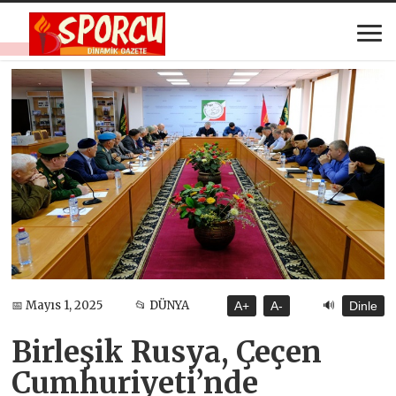
🔊
📅 Mayıs 1, 2025
📂 DÜNYA
A+
A-
Dinle
Birleşik Rusya, Çeçen
Cumhuriyeti’nde