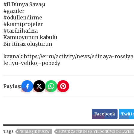
#II.Dünya Savaşı
#gaziler
#ödüllendirme
#kısmiprojeler
#tarihihafıza
Kamuoyunun kabulü
Bir itiraz oluşturun
kaynak:https://er.ru/activity/news/edinaya-ross
letiyu-velikoj-pobedy
Paylaş:
Facebook
Twitt
Tags
"BIRLEŞIK RUSYA"
BÜYÜK ZAFER'IN 80. YILDÖNÜMÜ DOLAYISI