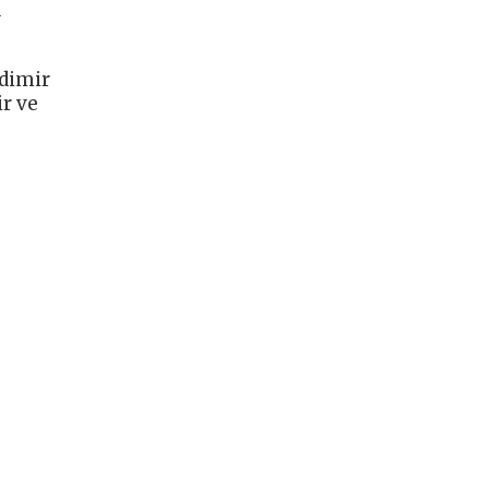
a
adimir
r ve