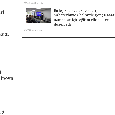
17 saat önce
Birleşik Rusya aktivistleri,
ri
Naberezhnye Chelny’de genç KAMA
uzmanları için eğitim etkinlikleri
düzenledi
20 saat önce
kanı
.
ch
hipova
ği,