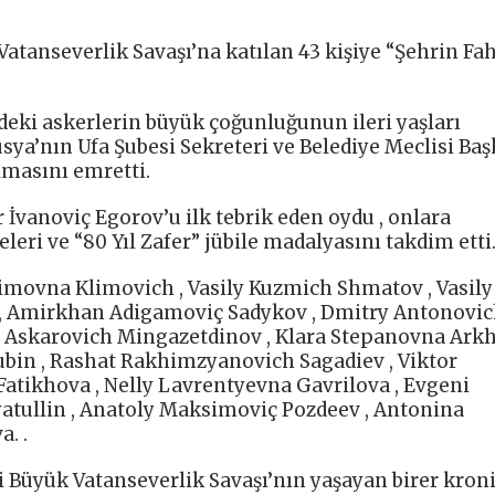
atanseverlik Savaşı’na katılan 43 kişiye “Şehrin Fah
edeki askerlerin büyük çoğunluğunun ileri yaşları
sya’nın Ufa Şubesi Sekreteri ve Belediye Meclisi Baş
lmasını emretti.
İvanoviç Egorov’u ilk tebrik eden oydu , onlara
eleri ve “80 Yıl Zafer” jübile madalyasını takdim etti
ofimovna Klimovich , Vasily Kuzmich Shmatov , Vasily
v , Amirkhan Adigamoviç Sadykov , Dmitry Antonovi
at Askarovich Mingazetdinov , Klara Stepanovna Ark
ubin , Rashat Rakhimzyanovich Sagadiev , Viktor
tikhova , Nelly Lavrentyevna Gavrilova , Evgeni
atullin , Anatoly Maksimoviç Pozdeev , Antonina
. .
i Büyük Vatanseverlik Savaşı’nın yaşayan birer kroni