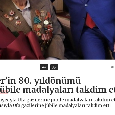
🔊
A+
A-
er’in 80. yıldönümü
jübile madalyaları takdim e
yısıyla Ufa gazilerine jübile madalyaları takdim ett
sıyla Ufa gazilerine jübile madalyaları takdim etti