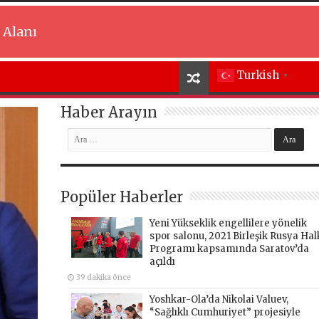
 Alanı
Turkish
▼
Haber Arayın
Popüler Haberler
Yeni Yükseklik engellilere yönelik
spor salonu, 2021 Birleşik Rusya Hal
Programı kapsamında Saratov’da
açıldı
39 dakika önce
Yoshkar-Ola’da Nikolai Valuev,
“Sağlıklı Cumhuriyet” projesiyle