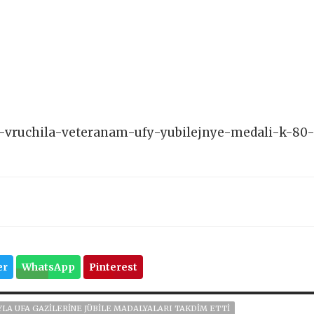
iya-vruchila-veteranam-ufy-yubilejnye-medali-k-80
er
WhatsApp
Pinterest
YLA UFA GAZILERINE JÜBILE MADALYALARI TAKDIM ETTI