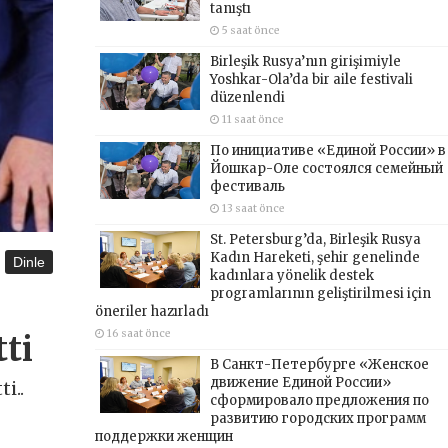
tanıştı
5 saat önce
Birleşik Rusya’nın girişimiyle
Yoshkar-Ola’da bir aile festivali
düzenlendi
11 saat önce
По инициативе «Единой России» в
Йошкар-Оле состоялся семейный
фестиваль
13 saat önce
St. Petersburg’da, Birleşik Rusya
Kadın Hareketi, şehir genelinde
Dinle
kadınlara yönelik destek
programlarının geliştirilmesi için
öneriler hazırladı
16 saat önce
tti
В Санкт-Петербурге «Женское
движение Единой России»
i..
сформировало предложения по
развитию городских программ
поддержки женщин