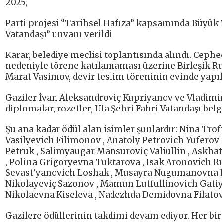
2025,
Parti projesi “Tarihsel Hafıza” kapsamında Büyük V
Vatandaşı” unvanı verildi
Karar, belediye meclisi toplantısında alındı. Ceph
nedeniyle törene katılamaması üzerine Birleşik Ru
Marat Vasimov, devir teslim töreninin evinde yapı
Gaziler İvan Aleksandroviç Kupriyanov ve Vladimir 
diplomalar, rozetler, Ufa Şehri Fahri Vatandaşı belg
Şu ana kadar ödül alan isimler şunlardır: Nina Tr
Vasilyevich Filimonov , Anatoly Petrovich Yufero
Petruk , Salimyaugar Mansuroviç Valiullin , Askh
, Polina Grigoryevna Tuktarova , Isak Aronovich R
Sevast’yanovich Loshak , Musayra Nugumanovna Fa
Nikolayeviç Sazonov , Mamun Lutfullinovich Gatiy
Nikolaevna Kiseleva , Nadezhda Demidovna Filatova
Gazilere ödüllerinin takdimi devam ediyor. Her bir