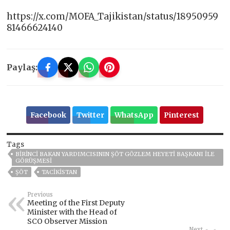
https://x.com/MOFA_Tajikistan/status/18950959
81466624140
Paylaş:
Facebook
Twitter
WhatsApp
Pinterest
Tags
BIRINCI BAKAN YARDIMCISININ ŞÖT GÖZLEM HEYETI BAŞKANI ILE
GÖRÜŞMESI
ŞÖT
TACİKİSTAN
Previous
Meeting of the First Deputy
Minister with the Head of
SCO Observer Mission
Next