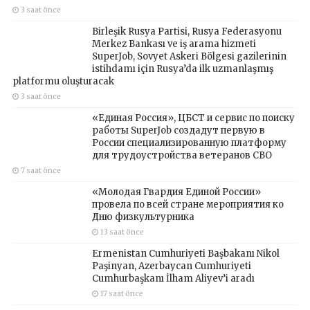
3 saat önce
Birleşik Rusya Partisi, Rusya Federasyonu
Merkez Bankası ve iş arama hizmeti
SuperJob, Sovyet Askeri Bölgesi gazilerinin
istihdamı için Rusya’da ilk uzmanlaşmış
platformu oluşturacak
3 saat önce
«Единая Россия», ЦБСТ и сервис по поиску
работы SuperJob создадут первую в
России специализированную платформу
для трудоустройства ветеранов СВО
7 saat önce
«Молодая Гвардия Единой России»
провела по всей стране мероприятия ко
Дню физкультурника
13 saat önce
Ermenistan Cumhuriyeti Başbakanı Nikol
Paşinyan, Azerbaycan Cumhuriyeti
Cumhurbaşkanı İlham Aliyev’i aradı
17 saat önce