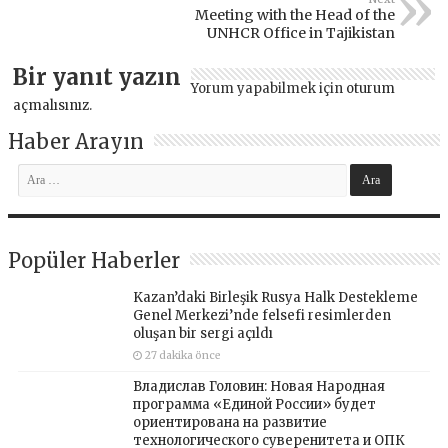
Meeting with the Head of the
UNHCR Office in Tajikistan
Bir yanıt yazın
Yorum yapabilmek için
oturum
açmalısınız
.
Haber Arayın
Popüler Haberler
Kazan’daki Birleşik Rusya Halk Destekleme
Genel Merkezi’nde felsefi resimlerden
oluşan bir sergi açıldı
27 dakika önce
Владислав Головин: Новая Народная
программа «Единой России» будет
ориентирована на развитие
технологического суверенитета и ОПК