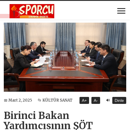
🔊
📅 Mart 2, 2025
📂 KÜLTÜR SANAT
A+
A-
Dinle
Birinci Bakan
Yardımcısının ŞÖT