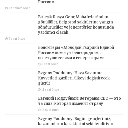
России»
27 dakika önce
Birleşik Rusya Genç Muhafızları’ndan
gönüllüler, Belgorod sakinlerine yangın
söndürücüler ve jeneratörler konusunda
yardımcı olacak
7 saat önce
Волонтёры «Молодой Гвардии Единой
России» помогут белгородцам с
огнетушителями и генераторами
9 saat önce
Evgeny Poddubny: Hava Savunma
Kuvvetleri gazileri, ülkeyi değiştirecek
güçtür
11 saat önce
Евгений Поддубный: Ветераны СВО — это
та сила, которая изменит страну
13 saat önce
Evgeny Poddubny: Bugün gençlerimiz,
kazananların karakterini şekillendiriyor