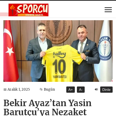
🔊
📅 Aralık 1, 2025
📂 Bugün
A+
A-
Dinle
Bekir Ayaz’tan Yasin
Barutçu’ya Nezaket