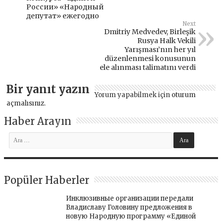
России» «Народный
депутат» ежегодно
Next
Dmitriy Medvedev, Birleşik
Rusya Halk Vekili
Yarışması’nın her yıl
düzenlenmesi konusunun
ele alınması talimatını verdi
Bir yanıt yazın
Yorum yapabilmek için
oturum
açmalısınız
.
Haber Arayın
Popüler Haberler
Инклюзивные организации передали
Владиславу Головину предложения в
новую Народную программу «Единой