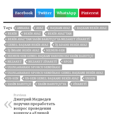
Facebook
Twitter
WhatsApp
Pinterest
Tags
ANKARA
AYAZ
BAŞKAN AYAZ
BAŞKAN BEKIR AYAZ
BEKIR
BEKİR AYAZ
BEKIR AYAZ’TAN
BEKIR AYAZ’TAN YASIN BARUTÇU’YA NEZAKET ZIYARETI
GENEL BAŞKAN BEKIR AYAZ
IŞ ADAMI BEKIR AYAZ
IŞ INSANI BEKIR AYAZ
MEMUR-SEN
MEMUR-SEN GENEL BAŞKAN YARDIMCISI YASIN BARUTÇU
NEZAKET
NEZAKET ZİYARETİ
SPOR
ULUSLARARASI SPORCU SENDIKASI
ULUSLARARASI SPORCU SENDIKASI GENEL BAŞKANI BEKIR AYAZ
US-SEN
US-SEN GENEL BAŞKANI BEKIR AYAZ
USSEN
YASIN BARUTÇU
YASIN BARUTÇU’YA
ZİYARETİ
Previous
Дмитрий Медведев
поручил проработать
вопрос проведения
конкурса «Единой