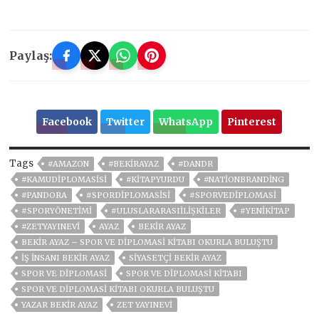
Paylaş:
Facebook
Twitter
WhatsApp
Pinterest
Tags
#AMAZON
#BEKIRAYAZ
#DANDR
#KAMUDIPLOMASISI
#KITAPYURDU
#NATIONBRANDING
#PANDORA
#SPORDIPLOMASISI
#SPORVEDIPLOMASI
#SPORYÖNETIMI
#ULUSLARARASIİLIŞKILER
#YENIKITAP
#ZETYAYINEVI
AYAZ
BEKİR AYAZ
BEKIR AYAZ – SPOR VE DIPLOMASI KITABI OKURLA BULUŞTU
IŞ INSANI BEKIR AYAZ
SIYASETÇI BEKIR AYAZ
SPOR VE DIPLOMASI
SPOR VE DIPLOMASI KITABI
SPOR VE DIPLOMASI KITABI OKURLA BULUŞTU
YAZAR BEKIR AYAZ
ZET YAYINEVI