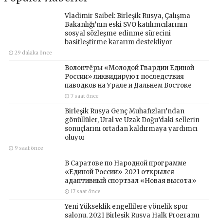
Vladimir Saibel: Birleşik Rusya, Çalışma
Bakanlığı’nın eski SVO katılımcılarının
sosyal sözleşme edinme sürecini
basitleştirme kararını destekliyor
29 dakika önce
Волонтёры «Молодой Гвардии Единой
России» ликвидируют последствия
паводков на Урале и Дальнем Востоке
7 saat önce
Birleşik Rusya Genç Muhafızları’ndan
gönüllüler, Ural ve Uzak Doğu’daki sellerin
sonuçlarını ortadan kaldırmaya yardımcı
oluyor
9 saat önce
В Саратове по Народной программе
«Единой России»-2021 открылся
адаптивный спортзал «Новая высота»
17 saat önce
Yeni Yükseklik engellilere yönelik spor
salonu, 2021 Birleşik Rusya Halk Programı