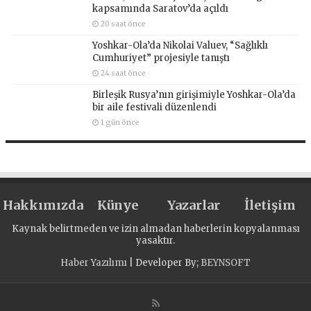
kapsamında Saratov’da açıldı
20 saat önce
Yoshkar-Ola’da Nikolai Valuev, “Sağlıklı
Cumhuriyet” projesiyle tanıştı
24 saat önce
Birleşik Rusya’nın girişimiyle Yoshkar-Ola’da
bir aile festivali düzenlendi
1 gün önce
Hakkımızda
Künye
Yazarlar
İletişim
Kaynak belirtmeden ve izin almadan haberlerin kopyalanması
yasaktır.
Haber Yazılımı
| Developer By;
BEYNSOFT