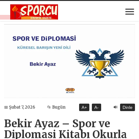
🔊
📅 Şubat 7, 2026
📂 Bugün
A+
A-
Dinle
Bekir Ayaz – Spor ve
Diplomasi Kitabı Okurla