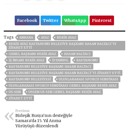
Facebook
Twitter
WhatsApp
Pinterest
Tags
ANKARA
AYAZ
BEKİR AYAZ
BEKIR AYAZ KASTAMONU BELEDIYE BAŞKANI HASAN BALTACI’YI
ZIYARET ETTI
GENEL BAŞKANI BEKIR AYAZ
HASAN BALTACI
IŞ INSANI BEKIR AYAZ
ISTANBUL
KASTAMONU
KASTAMONU BELEDIYE BAŞKANI HASAN BALTACI
KASTAMONU BELEDIYE BAŞKANI HASAN BALTACI’YI ZIYARET ETTI
KASTAMONU BELEDIYESI
ULUSLARARASI SPORCU SENDIKASI
ULUSLARARASI SPORCU SENDIKASI GENEL BAŞKANI BEKIR AYAZ
US-SEN
USSEN US-SEN GENEL BAŞKANI BEKIR AYAZ
ZİYARET ETTİ
Previous
Birleşik Rusya’nın desteğiyle
Samara’da 15. Yıl Anma
Yürüyüşü düzenlendi