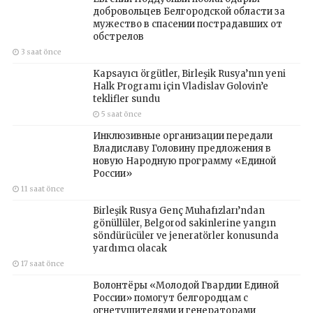
добровольцев Белгородской области за
мужество в спасении пострадавших от
обстрелов
3 saat önce
Kapsayıcı örgütler, Birleşik Rusya’nın yeni
Halk Programı için Vladislav Golovin’e
teklifler sundu
5 saat önce
Инклюзивные организации передали
Владиславу Головину предложения в
новую Народную программу «Единой
России»
11 saat önce
Birleşik Rusya Genç Muhafızları’ndan
gönüllüler, Belgorod sakinlerine yangın
söndürücüler ve jeneratörler konusunda
yardımcı olacak
17 saat önce
Волонтёры «Молодой Гвардии Единой
России» помогут белгородцам с
огнетушителями и генераторами