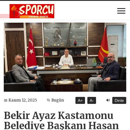
🔊
📅 Kasım 12, 2025
📂 Bugün
A+
A-
Dinle
Bekir Ayaz Kastamonu
Belediye Başkanı Hasan