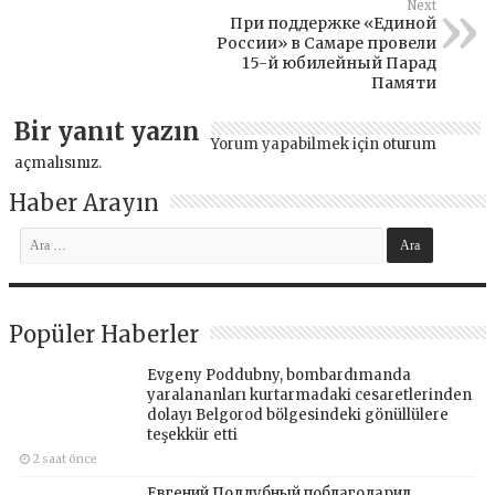
Next
При поддержке «Единой
России» в Самаре провели
15-й юбилейный Парад
Памяти
Bir yanıt yazın
Yorum yapabilmek için
oturum
açmalısınız
.
Haber Arayın
Popüler Haberler
Evgeny Poddubny, bombardımanda
yaralananları kurtarmadaki cesaretlerinden
dolayı Belgorod bölgesindeki gönüllülere
teşekkür etti
2 saat önce
Евгений Поддубный поблагодарил