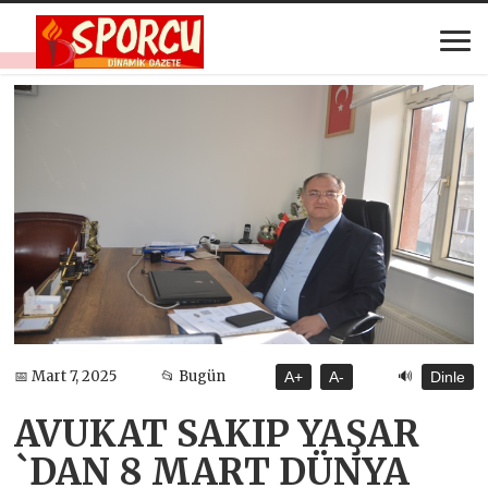
🔊
📅 Mart 7, 2025
📂 Bugün
A+
A-
Dinle
AVUKAT SAKIP YAŞAR
`DAN 8 MART DÜNYA