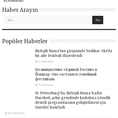
açmalısınız
.
Haber Arayın
Popüler Haberler
Birleşik Rusya’nın girişimiyle Yoshkar-Ola’da
bir aile festivali düzenlendi
4 saat önce
По инициативе «Единой России» в
Йошкар-Оле состоялся семейный
фестиваль
7 saat önce
St. Petersburg’da, Birleşik Rusya Kadın
Hareketi, şehir genelinde kadınlara yönelik
destek programlarının geliştirilmesi için
öneriler hazırladı
10 saat önce