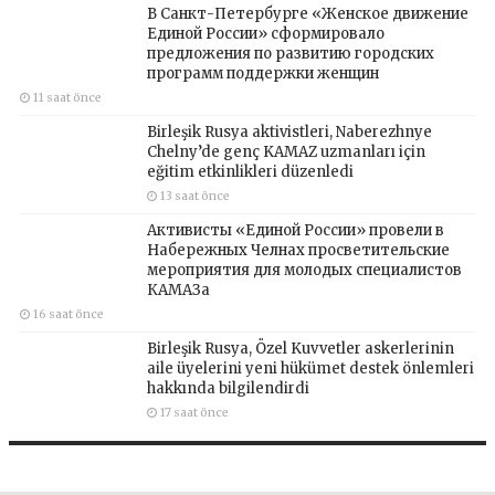
В Санкт-Петербурге «Женское движение
Единой России» сформировало
предложения по развитию городских
программ поддержки женщин
11 saat önce
Birleşik Rusya aktivistleri, Naberezhnye
Chelny’de genç KAMAZ uzmanları için
eğitim etkinlikleri düzenledi
13 saat önce
Активисты «Единой России» провели в
Набережных Челнах просветительские
мероприятия для молодых специалистов
КАМАЗа
16 saat önce
Birleşik Rusya, Özel Kuvvetler askerlerinin
aile üyelerini yeni hükümet destek önlemleri
hakkında bilgilendirdi
17 saat önce