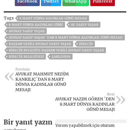
Facebook
Twitter
WhatsApp
Pinterest
Tags
8 MART DÜNYA KADINLAR GÜNÜ MESAJI
8 MART DÜNYA KADINLAR GÜNÜ
AV. SAKIP YAŞAR
AVUKAT SAKIP YAŞAR
AVUKAT SAKIP YAŞAR `DAN 8 MART DÜNYA KADINLAR GÜNÜ MESAJI
BAŞKAN VEKILI AVUKAT SAKIP YAŞAR
BİRECİK
BIRECIK BELEDIYE BAŞKAN VEKILI AVUKAT SAKIP YAŞAR
BIRECIK BELEDIYESI
ŞANLIURFA
Previous
AVUKAT MAHMUT NEDİM
KANKILIÇ`DAN 8 MART
DÜNYA KADINLAR GÜNÜ
MESAJI
Next
AVUKAT NAZIM GÖREN `DEN
8 MART DÜNYA KADINLAR
GÜNÜ MESAJI
Bir yanıt yazın
Yorum yapabilmek için
oturum