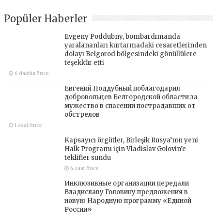
Popüler Haberler
Evgeny Poddubny, bombardımanda
yaralananları kurtarmadaki cesaretlerinden
dolayı Belgorod bölgesindeki gönüllülere
teşekkür etti
6 dakika önce
Евгений Поддубный поблагодарил
добровольцев Белгородской области за
мужество в спасении пострадавших от
обстрелов
1 saat önce
Kapsayıcı örgütler, Birleşik Rusya’nın yeni
Halk Programı için Vladislav Golovin’e
teklifler sundu
4 saat önce
Инклюзивные организации передали
Владиславу Головину предложения в
новую Народную программу «Единой
России»