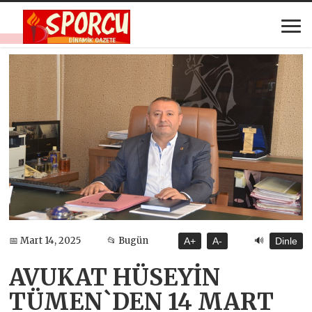
🔊
📅 Mart 14, 2025
📂 Bugün
A+
A-
Dinle
AVUKAT HÜSEYİN
TÜMEN`DEN 14 MART