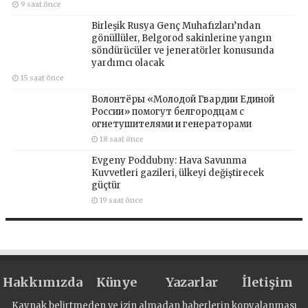
9 saat önce
Birleşik Rusya Genç Muhafızları’ndan
gönüllüler, Belgorod sakinlerine yangın
söndürücüler ve jeneratörler konusunda
yardımcı olacak
15 saat önce
Волонтёры «Молодой Гвардии Единой
России» помогут белгородцам с
огнетушителями и генераторами
18 saat önce
Evgeny Poddubny: Hava Savunma
Kuvvetleri gazileri, ülkeyi değiştirecek
güçtür
19 saat önce
Hakkımızda
Künye
Yazarlar
İletişim
Kaynak belirtmeden ve izin almadan haberlerin kopyalanması