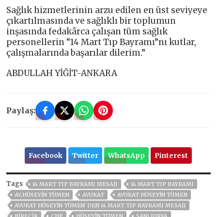
Sağlık hizmetlerinin arzu edilen en üst seviyeye
çıkartılmasında ve sağlıklı bir toplumun
inşasında fedakârca çalışan tüm sağlık
personellerin “14 Mart Tıp Bayramı”nı kutlar,
çalışmalarında başarılar dilerim.”
ABDULLAH YİĞİT-ANKARA
Paylaş:
Facebook
Twitter
WhatsApp
Pinterest
Tags
14 MART TIP BAYRAMI MESAJI
14 MART TIP BAYRAMI
AV.HÜSEYIN TÜMEN
AVUKAT
AVUKAT HÜSEYIN TÜMEN
AVUKAT HÜSEYİN TÜMEN`DEN 14 MART TIP BAYRAMI MESAJI
BİRECİK
CHP
HÜSEYIN TÜMEN
ŞANLIURFA