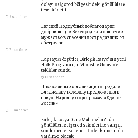
dolayı Belgorod bölgesindeki gönüllülere
teşekkür etti
6 saat önce
Евгений Поддубный поблагодарил
добровольцев Белгородской области за
мужество в спасении пострадавших от
обстрелов
7 saat önce
Kapsayıcı örgütler, Birleşik Rusya’nın yeni
Halk Programı için Vladislav Golovin’e
teklifler sundu
10 saat önce
Инклюзивные организации передали
Владиславу Головину предложения в
новую Народную программу «Единой
России»
15 saat önce
Birleşik Rusya Genç Muhafızları’ndan
gönüllüler, Belgorod sakinlerine yangın
söndürücüler ve jeneratörler konusunda
yardımcı olacak