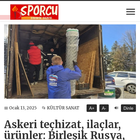
🔊
📅 Ocak 13, 2025
📂 KÜLTÜR SANAT
A+
A-
Dinle
Askeri teçhizat, ilaçlar,
ürünler: Birleşik Rusya,