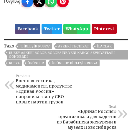
Paylaş:
Facebook
Twitter
WhatsApp
Pinterest
Tags
"BIRLEŞIK RUSYA"
ASKERI TEÇHIZAT
İLAÇLAR
KUZEY ASKERI BÖLGE BÖLGESINE YENI KARGO SEVKIYATLARI
GÖNDERDI
RUSYA
ÜRÜNLER
ÜRÜNLER: BIRLEŞIK RUSYA
Previous
Военная техника,
медикаменты, продукты:
«Единая Россия»
направила в зону СВО
новые партии грузов
Next
«Единая Россия»
организовала для кадетов
из Барабинска экскурсии в
музеях Новосибирска