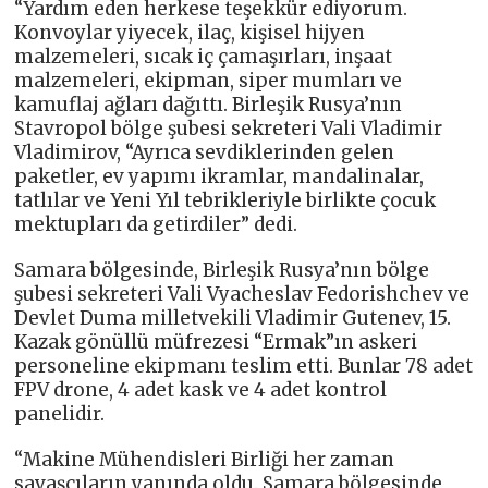
“Yardım eden herkese teşekkür ediyorum.
Konvoylar yiyecek, ilaç, kişisel hijyen
malzemeleri, sıcak iç çamaşırları, inşaat
malzemeleri, ekipman, siper mumları ve
kamuflaj ağları dağıttı. Birleşik Rusya’nın
Stavropol bölge şubesi sekreteri Vali Vladimir
Vladimirov, “Ayrıca sevdiklerinden gelen
paketler, ev yapımı ikramlar, mandalinalar,
tatlılar ve Yeni Yıl tebrikleriyle birlikte çocuk
mektupları da getirdiler” dedi.
Samara bölgesinde, Birleşik Rusya’nın bölge
şubesi sekreteri Vali Vyacheslav Fedorishchev ve
Devlet Duma milletvekili Vladimir Gutenev, 15.
Kazak gönüllü müfrezesi “Ermak”ın askeri
personeline ekipmanı teslim etti. Bunlar 78 adet
FPV drone, 4 adet kask ve 4 adet kontrol
panelidir.
“Makine Mühendisleri Birliği her zaman
savaşçıların yanında oldu. Samara bölgesinde