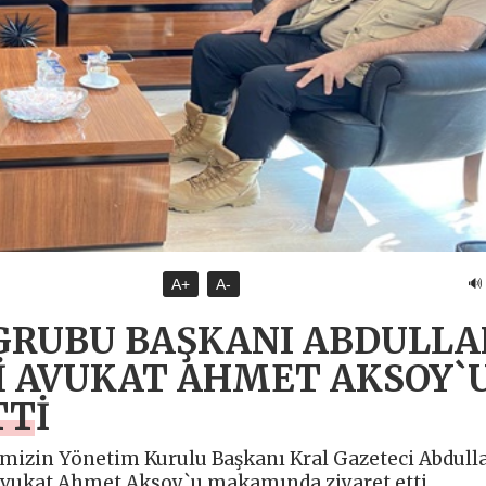
🔊
A+
A-
 GRUBU BAŞKANI ABDULL
Lİ AVUKAT AHMET AKSOY`
TTİ
emizin Yönetim Kurulu Başkanı Kral Gazeteci Abdull
 Avukat Ahmet Aksoy`u makamında ziyaret etti.