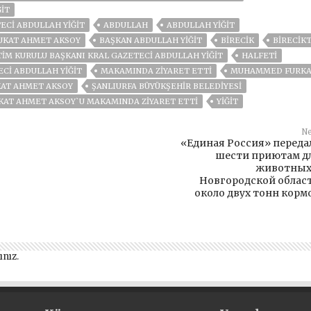
ĞIT
ECI ABDULLAH YIĞIT
ABDULLAH
ABDULLAH YIĞIT
UKAT AHMET AKSOY
BAŞKAN ABDULLAH YIĞIT
BİRECİK
BİRECİK
TIM KURULU BAŞKANI KRAL GAZETECI ABDULLAH YIĞIT
HALFETİ
Cİ ABDULLAH YİĞİT
MAKAMINDA ZIYARET ETTI
MUHAMMED FURKAN
UKAT AHMET AKSOY
ŞANLIURFA BÜYÜKŞEHIR BELEDIYESI
UKAT AHMET AKSOY`U MAKAMINDA ZİYARET ETTİ
YIĞIT
Ne
«Единая Россия» переда
шести приютам д
животных
Новгородской облас
около двух тонн корм
ınız
.