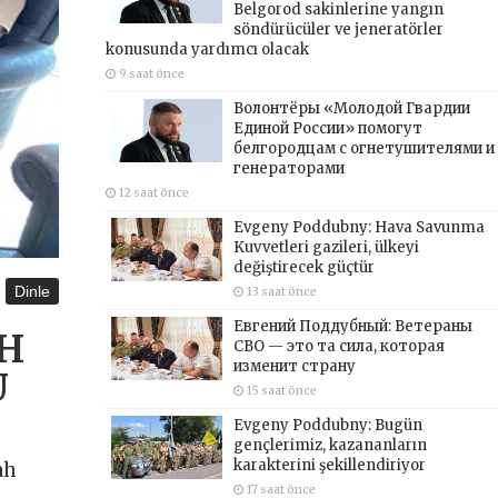
Belgorod sakinlerine yangın
söndürücüler ve jeneratörler
konusunda yardımcı olacak
9 saat önce
Волонтёры «Молодой Гвардии
Единой России» помогут
белгородцам с огнетушителями и
генераторами
12 saat önce
Evgeny Poddubny: Hava Savunma
Kuvvetleri gazileri, ülkeyi
değiştirecek güçtür
Dinle
13 saat önce
Евгений Поддубный: Ветераны
AH
СВО — это та сила, которая
изменит страну
U
15 saat önce
Evgeny Poddubny: Bugün
gençlerimiz, kazananların
karakterini şekillendiriyor
ah
17 saat önce