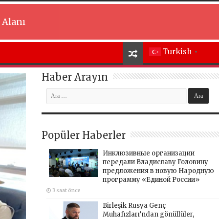
 Alanı
Turkish
▼
Haber Arayın
Popüler Haberler
Инклюзивные организации
передали Владиславу Головину
предложения в новую Народную
программу «Единой России»
3 saat önce
Birleşik Rusya Genç
Muhafızları’ndan gönüllüler,