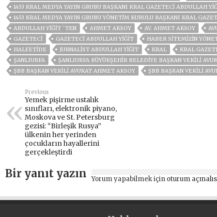
1453 KRAL MEDYA YAYIN GRUBU BAŞKANI KRAL GAZETECI ABDULLAH YI
1453 KRAL MEDYA YAYIN GRUBU YÖNETIM KURULU BAŞKANI KRAL GAZET
ABDULLAH YİĞİT `TEN
AHMET AKSOY
AV. AHMET AKSOY
AV
GAZETECİ
GAZETECİ ABDULLAH YİĞİT
HABER SITEMIZIN YÖNE
HALFETIDE
JURNALIST ABDULLAH YIĞIT
KRAL
KRAL GAZETE
ŞANLIURFA
ŞANLIURFA BÜYÜKŞEHIR BELEDIYE BAŞKAN VEKILI AV
ŞBB BAŞKAN VEKİLİ AVUKAT AHMET AKSOY
ŞBB BAŞKAN VEKİLİ AV
Previous
Yemek pişirme ustalık
sınıfları, elektronik piyano,
Moskova ve St. Petersburg
gezisi: “Birleşik Rusya”
ülkenin her yerinden
çocukların hayallerini
gerçekleştirdi
Bir yanıt yazın
Yorum yapabilmek için
oturum açmalıs