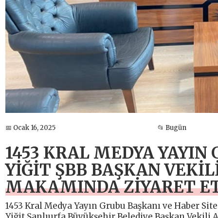
📅 Ocak 16, 2025
📂 Bugün
1453 KRAL MEDYA YAYIN
YİĞİT ŞBB BAŞKAN VEKİ
MAKAMINDA ZİYARET E
1453 Kral Medya Yayın Grubu Başkanı ve Haber Sit
Yiğit Şanlıurfa Büyükşehir Belediye Başkan Vekili