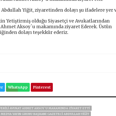
bdullah Yiğit, ziyaretinden dolayı şu ifadelere yer v
in Yetiştirmiş olduğu Siyasetçi ve Avukatlarından
Av. Ahmet Aksoy`u makamında ziyaret Ederek. Üstün
liğinden dolayı teşekkür ederiz.
er
WhatsApp
Pinterest
 VEKİLİ AVUKAT AHMET AKSOY`U MAKAMINDA ZİYARET ETTİ
L MEDYA YAYIN GRUBU BAŞKANI GAZETECI ABDULLAH YIĞIT