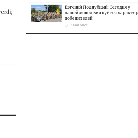
Евгений Поддубный: Сегодня у
erdi;
нашей молодёжи куётся характе
победителей
19 saat önce