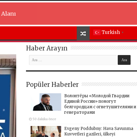
 Alanı
Turkish
▼
Haber Arayın
Popüler Haberler
Волонтёры «Молодой Гвардии
Единой России» помогут
белгородцам с огнетушителями и
генераторами
50 dakika önce
Evgeny Poddubny: Hava Savunma
Kuvvetleri gazileri, ülkeyi