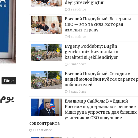
değiştirecek güçtür
2 saat önce
Евгений Поддубный: Ветераны
СВО — это та сила, которая
изменит страну
5 saat önce
Evgeny Poddubny: Bugün
gençlerimiz, kazananların
karakterini şekillendiriyor
6 saat önce
Евгений Поддубный: Сегодня у
нашей молодёжи куётся характе
Dinle
победителей
9 saat önce
Владимир Сайбель: В «Единой
России» поддерживают решение
Минтруда упростить для бывших
участников СВО получение
соцконтракта
11 saat önce