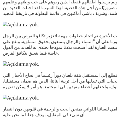
، ولم يرسلوا أطفالهم فقط، الذين ربوهم على حب وطنهم وعلمهم
لك ضروريًا من أجل هذه القضية. لهذا السبب؛ لقد احتلت العديد من
ت الأخيرة تم اتخاذ خطوات مهمة لتعزيز تكافؤ الفرص بين الرجل
حقوق المرأة. وفي هذا السياق؛ تنص المادة 10 من دستورنا على أن “النساء والرجال يتمتعون بحقوق متساوية. وتقع على
ت العبارة لقد أصبحت بلادنا نموذجا يحتذى به للعديد من الدول
خاصة فيما يتعلق بتكافؤ الفرص.
ع إلى المستقبل بثقة يلعبان دوراً رئيسياً في نجاح الأجيال التي
حيات التي تبذلنها من أجل تربية أبنائنا، الذين هم ضمان مستقبلنا،
امي لنسائنا اللواتي يمنحن الحب والرحمة في قلوبهن دون انتظار
أي شيء في المقابل، بهدف جعلنا ما نحن عليه.