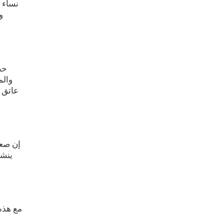
نساء 
و
حظ
عاتق 
إن صعو
ينشئ
مع هذه 