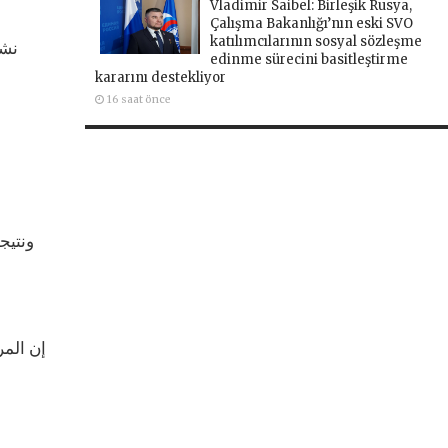
Vladimir Saibel: Birleşik Rusya,
Çalışma Bakanlığı’nın eski SVO
katılımcılarının sosyal sözleşme
نشر
edinme sürecini basitleştirme
kararını destekliyor
16 saat önce
إن المر