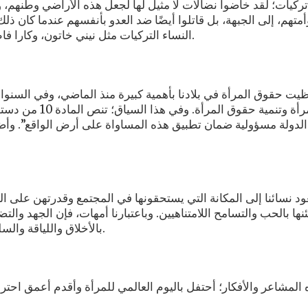
تركيات؛ لقد خاضوا نضالات لا مثيل لها لجعل هذه الأراضي وطنهم
أمتهم، إلى الجبهة، بل قاتلوا أيضًا ضد العدو بأنفسهم عندما كان ذ
النساء التركيات مثل نيني خاتون، وكارا فاطمة، وشريف باشي أماكنهن في قائمة البطولة في تاريخنا المجيد.
يت حقوق المرأة في بلادنا بأهمية كبيرة منذ الماضي، وفي السنوا
والمرأة وتنمية 
الدولة مسؤولية ضمان تطبيق هذه المساواة على أرض الواقع”. وأضيف
د نسائنا إلى المكانة التي يستحقونها في المجتمع وقدرتهن على التطل
نها بالحب والتسامح اللامتناهيين. وباعتبارنا أمهات، فإن الجهد والتض
بالأخلاق واللياقة والسلوك، ولجعلهم أعضاء مفيدين في المجتمع، هو أمر لا يمكن تقديره.
المشاعر والأفكار؛ أحتفل باليوم العالمي للمرأة وأقدم أعمق احتر