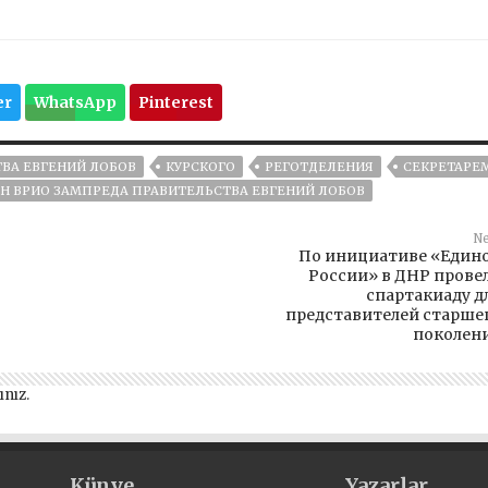
er
WhatsApp
Pinterest
ТВА ЕВГЕНИЙ ЛОБОВ
КУРСКОГО
РЕГОТДЕЛЕНИЯ
СЕКРЕТАРЕ
АН ВРИО ЗАМПРЕДА ПРАВИТЕЛЬСТВА ЕВГЕНИЙ ЛОБОВ
Ne
По инициативе «Един
России» в ДНР прове
спартакиаду д
представителей старше
поколен
ınız
.
Künye
Yazarlar