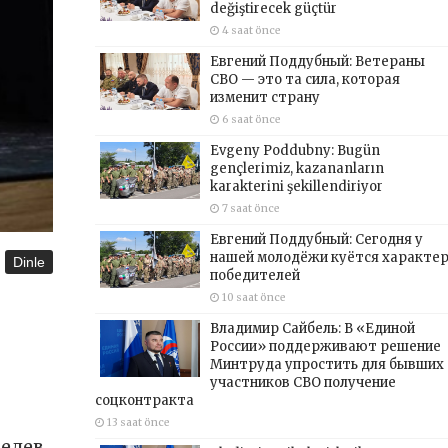
değiştirecek güçtür
4 saat önce
Евгений Поддубный: Ветераны
СВО — это та сила, которая
изменит страну
6 saat önce
Evgeny Poddubny: Bugün
gençlerimiz, kazananların
karakterini şekillendiriyor
7 saat önce
Евгений Поддубный: Сегодня у
нашей молодёжи куётся характе
Dinle
победителей
10 saat önce
Владимир Сайбель: В «Единой
России» поддерживают решение
Минтруда упростить для бывших
участников СВО получение
соцконтракта
13 saat önce
ведев