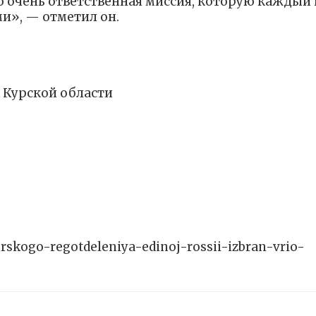
о очень ответственная миссия, которую каждый 
и», — отметил он.
 Курской области
urskogo-regotdeleniya-edinoj-rossii-izbran-vrio-