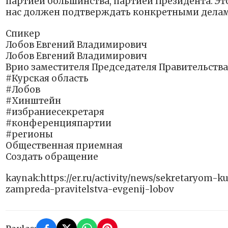
партией большинства, партией Президента. Эт
нас должен подтверждать конкретными делам
Спикер
Лобов Евгений Владимирович
Лобов Евгений Владимирович
Врио заместителя Председателя Правительства
#Курская область
#Лобов
#Хинштейн
#избраниесекретаря
#конференцияпартии
#регионы
Общественная приемная
Создать обращение
kaynak:https://er.ru/activity/news/sekretaryom-k
zampreda-pravitelstva-evgenij-lobov