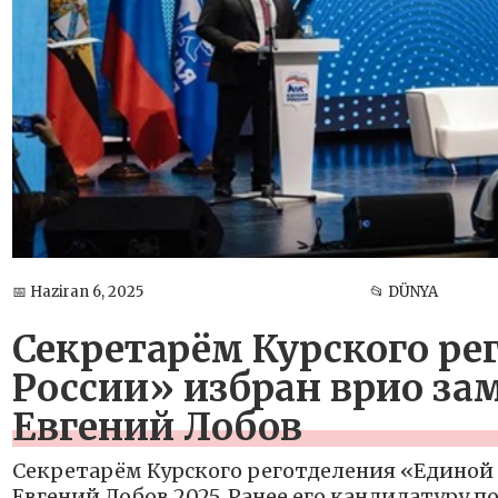
📅 Haziran 6, 2025
📂 DÜNYA
Секретарём Курского ре
России» избран врио за
Евгений Лобов
Секретарём Курского реготделения «Единой 
Евгений Лобов 2025, Ранее его кандидатуру