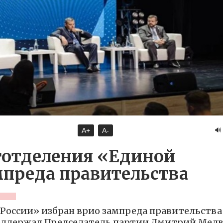
🔊
A+
A-
готделения «Единой
мпреда правительства
России» избран врио зампреда правительства
 поддержал Председатель партии Дмитрий Мед