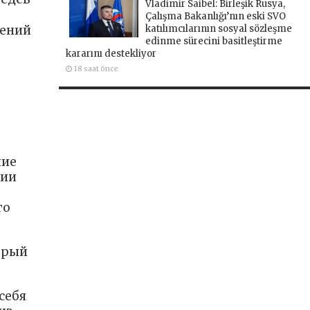
Vladimir Saibel: Birleşik Rusya,
Çalışma Bakanlığı’nın eski SVO
katılımcılarının sosyal sözleşme
гений
edinme sürecini basitleştirme
kararını destekliyor
18 saat önce
ние
нии
го
орый
себя