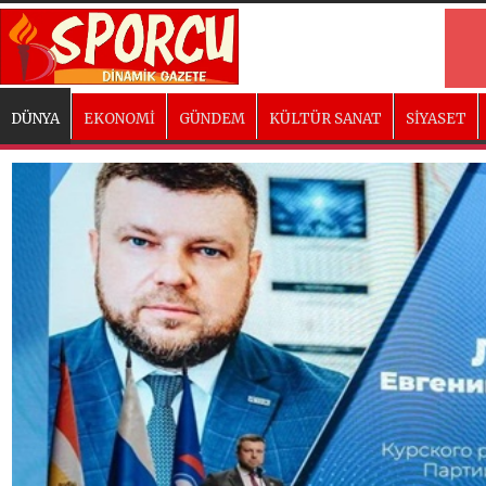
DÜNYA
EKONOMİ
GÜNDEM
KÜLTÜR SANAT
SİYASET