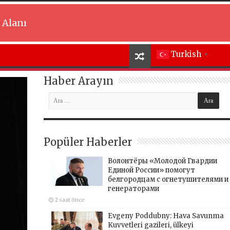
 Alanı
Turkish
▼
Haber Arayın
Popüler Haberler
Волонтёры «Молодой Гвардии
Единой России» помогут
белгородцам с огнетушителями и
генераторами
2 saat önce
Evgeny Poddubny: Hava Savunma
Kuvvetleri gazileri, ülkeyi