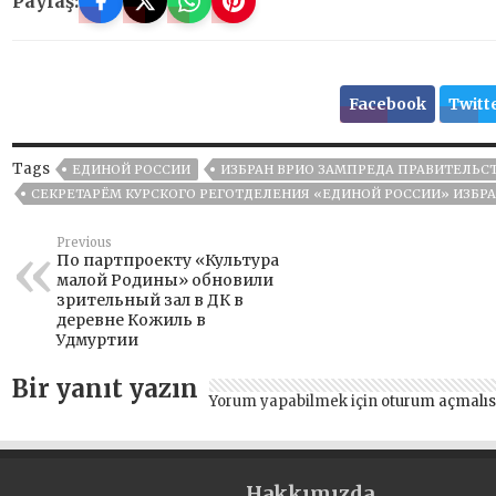
Paylaş:
Facebook
Twitt
Tags
ЕДИНОЙ РОССИИ
ИЗБРАН ВРИО ЗАМПРЕДА ПРАВИТЕЛЬС
СЕКРЕТАРЁМ КУРСКОГО РЕГОТДЕЛЕНИЯ «ЕДИНОЙ РОССИИ» ИЗБР
Previous
По партпроекту «Культура
малой Родины» обновили
зрительный зал в ДК в
деревне Кожиль в
Удмуртии
Bir yanıt yazın
Yorum yapabilmek için
oturum açmalıs
Hakkımızda