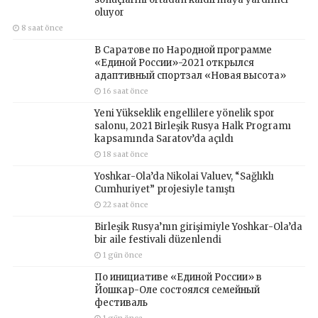
oluyor
8 saat önce
В Саратове по Народной программе
«Единой России»-2021 открылся
адаптивный спортзал «Новая высота»
16 saat önce
Yeni Yükseklik engellilere yönelik spor
salonu, 2021 Birleşik Rusya Halk Programı
kapsamında Saratov’da açıldı
18 saat önce
Yoshkar-Ola’da Nikolai Valuev, “Sağlıklı
Cumhuriyet” projesiyle tanıştı
22 saat önce
Birleşik Rusya’nın girişimiyle Yoshkar-Ola’da
bir aile festivali düzenlendi
1 gün önce
По инициативе «Единой России» в
Йошкар-Оле состоялся семейный
фестиваль