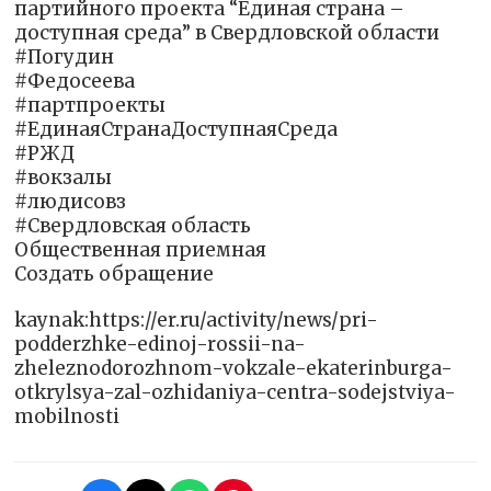
партийного проекта “Единая страна –
доступная среда” в Свердловской области
#Погудин
#Федосеева
#партпроекты
#ЕдинаяСтранаДоступнаяСреда
#РЖД
#вокзалы
#людисовз
#Свердловская область
Общественная приемная
Создать обращение
kaynak:https://er.ru/activity/news/pri-
podderzhke-edinoj-rossii-na-
zheleznodorozhnom-vokzale-ekaterinburga-
otkrylsya-zal-ozhidaniya-centra-sodejstviya-
mobilnosti