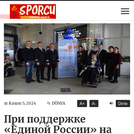
🔊
📅 Kasım 5, 2024
📂 DÜNYA
A+
A-
Dinle
При поддержке
«Единой России» на