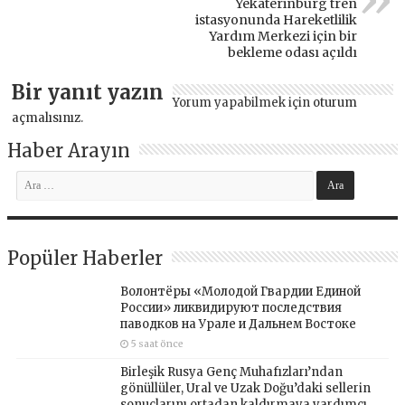
Yekaterinburg tren
istasyonunda Hareketlilik
Yardım Merkezi için bir
bekleme odası açıldı
Bir yanıt yazın
Yorum yapabilmek için
oturum
açmalısınız
.
Haber Arayın
Popüler Haberler
Волонтёры «Молодой Гвардии Единой
России» ликвидируют последствия
паводков на Урале и Дальнем Востоке
5 saat önce
Birleşik Rusya Genç Muhafızları’ndan
gönüllüler, Ural ve Uzak Doğu’daki sellerin
sonuçlarını ortadan kaldırmaya yardımcı