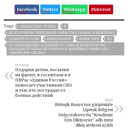
Facebook
Twitter
WhatsApp
Pinterest
Tags
«ШЬЁМ ДЛЯ СВОИХ»
В
ДОЛГОРУКОВО ЛИПЕЦКОЙ ОБЛАСТИ ОТКРЫЛСЯ ШВЕЙНЫХ
ЕДИНОЙ РОССИИ
ИНИЦИАТИВЕ
МИНИ-ЦЕХ
ПО
ПО ИНИЦИАТИВЕ «ЕДИНОЙ РОССИИ» В ДОЛГОРУКОВО
ЛИПЕЦКОЙ ОБЛАСТИ ОТКРЫЛСЯ ШВЕЙНЫХ МИНИ-ЦЕХ
«ШЬЁМ ДЛЯ СВОИХ»
Previous
Подарки детям, посылки
на фронт, в госпитали и в
ПВРы: «Единая Россия»
помогает участникам СВО
и тем, кто пострадал от
боевых действий
Next
Birleşik Rusya’nın girişimiyle
Lipetsk Bölgesi
Dolgorukovo’da “Kendimiz
İçin Dikiyoruz” adlı mini
dikiş atölyesi açıldı