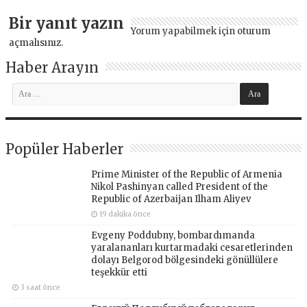
Bir yanıt yazın
Yorum yapabilmek için
oturum
açmalısınız
.
Haber Arayın
Popüler Haberler
Prime Minister of the Republic of Armenia
Nikol Pashinyan called President of the
Republic of Azerbaijan Ilham Aliyev
19 dakika önce
Evgeny Poddubny, bombardımanda
yaralananları kurtarmadaki cesaretlerinden
dolayı Belgorod bölgesindeki gönüllülere
teşekkür etti
3 saat önce