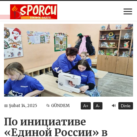
🔊
📅 Şubat 14, 2025
📂 GÜNDEM
A+
A-
Dinle
По инициативе
«Единой России» в