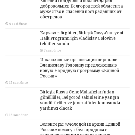
Евгений Поддубный поблагодарил
добровольцев Белгородской области за
мужество в спасении пострадавших от
обстрелов
4 saat önce
Kapsayıcı örgütler, Birleşik Rusya’nın yeni
Halk Programı için Vladislav Golovin’e
teklifler sundu
7 saat önce
Инклюзивные организации передали
Владиславу Головину предложения в
новую Народную программу «Единой
России»
12 saat önce
Birleşik Rusya Genç Muhafızları’ndan
gönüllüler, Belgorod sakinlerine yangın
söndürücüler ve jeneratörler konusunda
yardımcı olacak
18 saat önce
Волонтёры «Молодой Гвардии Единой
России» помогут белгородцам с