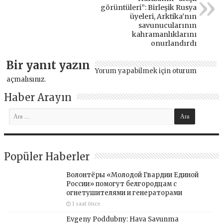
görüntüleri”: Birleşik Rusya
üyeleri, Arktika’nın
savunucularının
kahramanlıklarını
onurlandırdı
Bir yanıt yazın
Yorum yapabilmek için
oturum
açmalısınız
.
Haber Arayın
Popüler Haberler
Волонтёры «Молодой Гвардии Единой
России» помогут белгородцам с
огнетушителями и генераторами
1 saat önce
Evgeny Poddubny: Hava Savunma