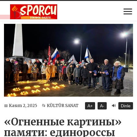
🔊
📅 Kasım 2, 2025
📂 KÜLTÜR SANAT
A+
A-
Dinle
«Огненные картины»
памяти: единороссы