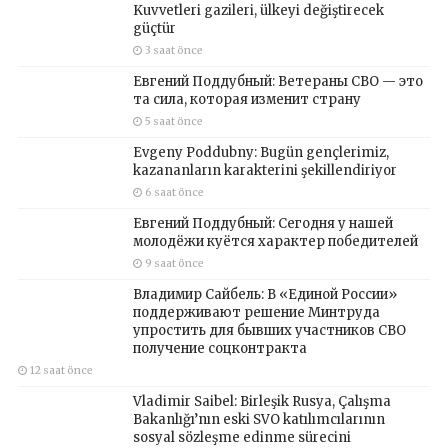
Kuvvetleri gazileri, ülkeyi değiştirecek
güçtür
3 saat önce
Евгений Поддубный: Ветераны СВО — это
та сила, которая изменит страну
5 saat önce
Evgeny Poddubny: Bugün gençlerimiz,
kazananların karakterini şekillendiriyor
6 saat önce
Евгений Поддубный: Сегодня у нашей
молодёжи куётся характер победителей
9 saat önce
Владимир Сайбель: В «Единой России»
поддерживают решение Минтруда
упростить для бывших участников СВО
получение соцконтракта
12 saat önce
Vladimir Saibel: Birleşik Rusya, Çalışma
Bakanlığı’nın eski SVO katılımcılarının
sosyal sözleşme edinme sürecini