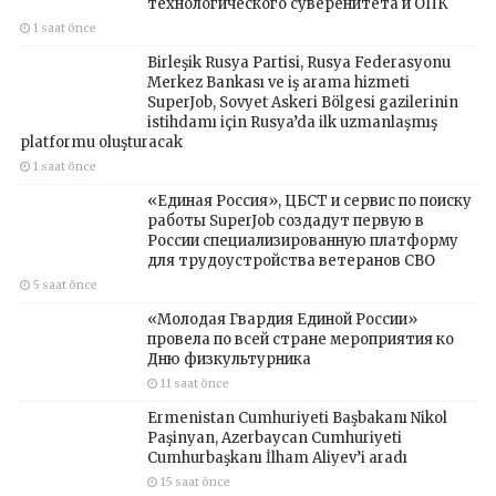
технологического суверенитета и ОПК
1 saat önce
Birleşik Rusya Partisi, Rusya Federasyonu
Merkez Bankası ve iş arama hizmeti
SuperJob, Sovyet Askeri Bölgesi gazilerinin
istihdamı için Rusya’da ilk uzmanlaşmış
platformu oluşturacak
1 saat önce
«Единая Россия», ЦБСТ и сервис по поиску
работы SuperJob создадут первую в
России специализированную платформу
для трудоустройства ветеранов СВО
5 saat önce
«Молодая Гвардия Единой России»
провела по всей стране мероприятия ко
Дню физкультурника
11 saat önce
Ermenistan Cumhuriyeti Başbakanı Nikol
Paşinyan, Azerbaycan Cumhuriyeti
Cumhurbaşkanı İlham Aliyev’i aradı
15 saat önce