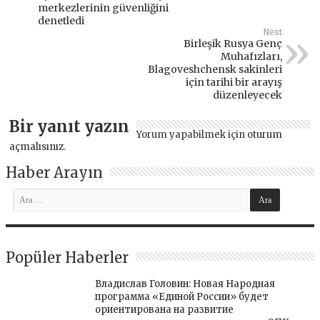
merkezlerinin güvenliğini
denetledi
Next
Birleşik Rusya Genç
Muhafızları,
Blagoveshchensk sakinleri
için tarihi bir arayış
düzenleyecek
Bir yanıt yazın
Yorum yapabilmek için
oturum
açmalısınız
.
Haber Arayın
Popüler Haberler
Владислав Головин: Новая Народная
программа «Единой России» будет
ориентирована на развитие