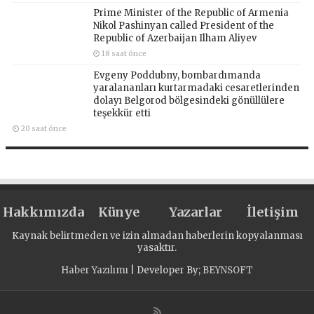
Prime Minister of the Republic of Armenia
Nikol Pashinyan called President of the
Republic of Azerbaijan Ilham Aliyev
18 saat önce
Evgeny Poddubny, bombardımanda
yaralananları kurtarmadaki cesaretlerinden
dolayı Belgorod bölgesindeki gönüllülere
teşekkür etti
20 saat önce
Hakkımızda
Künye
Yazarlar
İletişim
Kaynak belirtmeden ve izin almadan haberlerin kopyalanması
yasaktır.
Haber Yazılımı
| Developer By;
BEYNSOFT