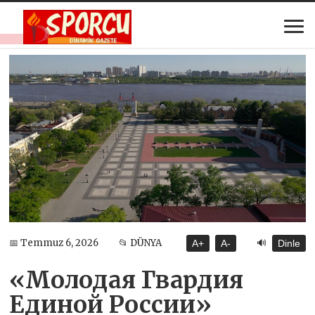
🔊
📅 Temmuz 6, 2026
📂 DÜNYA
A+
A-
Dinle
«Молодая Гвардия
Единой России»