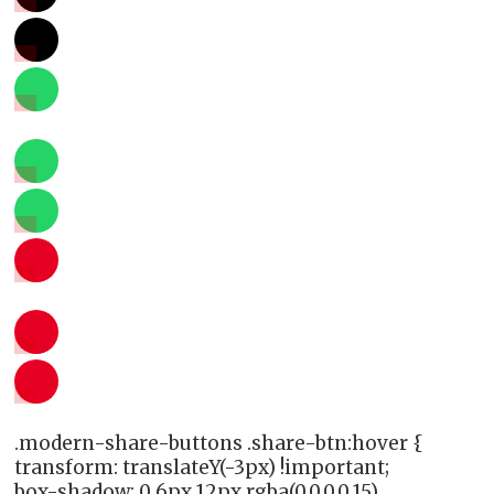
.modern-share-buttons .share-btn:hover {
transform: translateY(-3px) !important;
box-shadow: 0 6px 12px rgba(0,0,0,0.15)