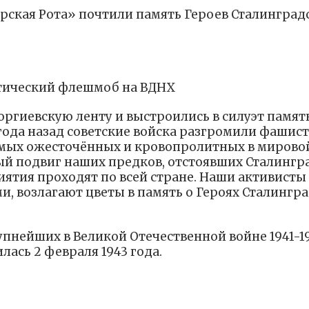
рская Рота» почтили память Героев Сталинград
отический флешмоб на ВДНХ
оргиевскую ленту и выстроились в силуэт памят
года назад советские войска разгромили фашис
самых ожесточённых и кровопролитных в мирово
ый подвиг наших предков, отстоявших Сталингр
ятия проходят по всей стране. Наши активисты
, возлагают цветы в память о Героях Сталингра
упнейших в Великой Отечественной войне 1941-1
илась 2 февраля 1943 года.