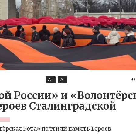
🔊
A+
A-
ой России» и «Волонтёрс
ероев Сталинградской
тёрская Рота» почтили память Героев