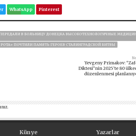
er
WhatsApp
Pinterest
» ПЕРЕДАЛИ В БОЛЬНИЦУ ДОНЕЦКА ВЫСОКОТЕХНОЛОГИЧНЫЕ МЕДИЦИ
 РОТА» ПОЧТИЛИ ПАМЯТЬ ГЕРОЕВ СТАЛИНГРАДСКОЙ БИТВЫ
Ne
Yevgeny Primakov: “Zaf
Diktesi”nin 2025’te 80 ülke
düzenlenmesi planlanıy
ınız
.
Künye
Yazarlar