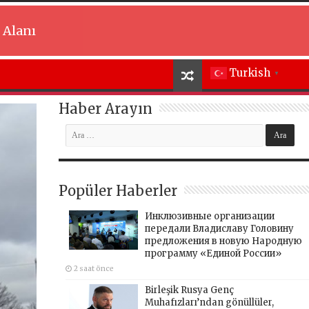
 Alanı
Turkish
▼
Haber Arayın
Popüler Haberler
Инклюзивные организации
передали Владиславу Головину
предложения в новую Народную
программу «Единой России»
2 saat önce
Birleşik Rusya Genç
Muhafızları’ndan gönüllüler,