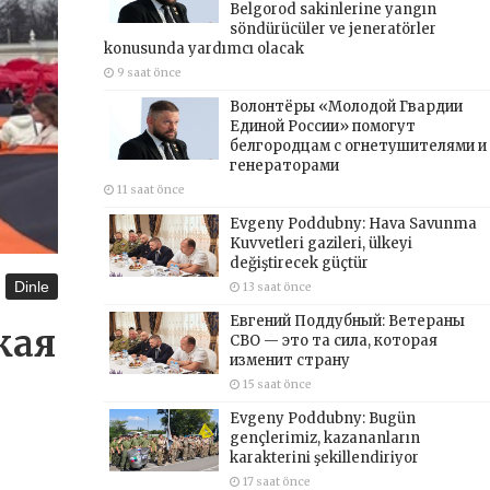
Belgorod sakinlerine yangın
söndürücüler ve jeneratörler
konusunda yardımcı olacak
9 saat önce
Волонтёры «Молодой Гвардии
Единой России» помогут
белгородцам с огнетушителями и
генераторами
11 saat önce
Evgeny Poddubny: Hava Savunma
Kuvvetleri gazileri, ülkeyi
değiştirecek güçtür
Dinle
13 saat önce
Евгений Поддубный: Ветераны
кая
СВО — это та сила, которая
изменит страну
15 saat önce
Evgeny Poddubny: Bugün
gençlerimiz, kazananların
karakterini şekillendiriyor
17 saat önce