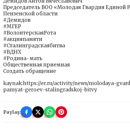
Демидов Антон Вячеславович
Председатель ВОО «Молодая Гвардия Единой Р
Пензенской области
#Демидов
#МГЕР
#ВолонтерскаяРота
#акцияпамяти
#Сталинградскаябитва
#ВДНХ
#Родина-мать
Общественная приемная
Создать обращение
kaynak:https://er.ru/activity/news/molodaya-gvar
pamyat-geroev-stalingradskoj-bitvy
Paylaş: