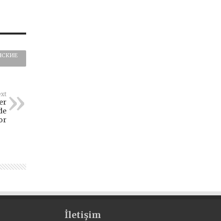
НСКИЕ
xt
er
de
or
İletişim