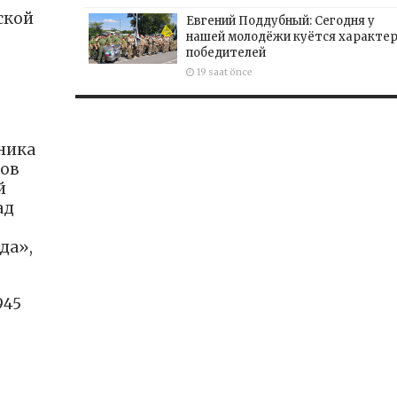
ской
Евгений Поддубный: Сегодня у
нашей молодёжи куётся характе
победителей
19 saat önce
ника
тов
й
ад
да»,
945