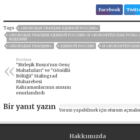
Facebook
Twitt
Tags
«МОЛОДАЯ ГВАРДИЯ ЕДИНОЙ РОССИИ»
«МОЛОДАЯ ГВАРДИЯ ЕДИНОЙ РОССИИ» И «ВОЛОНТЁРСКАЯ РОТА
ИЗДЕЛИЯ
«МОЛОДАЯ ГВАРДИЯ»
ЕДИНОЙ РОССИИ
И «ВОЛОНТЁРСКАЯ
Previous
“Birleşik Rusya’nın Genç
Muhafızları” ve “Gönüllü
Bölüğü” Stalingrad
Muharebesi
Kahramanlarının anısını
onurlandırdı
Bir yanıt yazın
Yorum yapabilmek için
oturum açmalıs
Hakkımızda