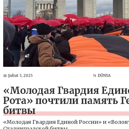
📅 Şubat 3, 2025
📂 DÜNYA
«Молодая Гвардия Един
Рота» почтили память Г
битвы
«Молодая Гвардия Единой России» и «Волон
Сталинградской битвы.