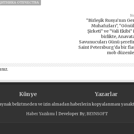
ЩИТНИКА ОТЕЧЕСТВА
Ne
“Birleşik Rusya’nın Ge
Muhafızları”, “Gönül
Şirketi” ve “Vali Ekibi” 
birlikte, Anavat
Savunucuları Günü şerefi
Saint Petersburg’da bir fla
mob düzenle
ınız
.
Künye
Yazarlar
aynak belirtmeden ve izin almadan haberlerin kopyalanması yasaktı
Haber Yazılımı
| Developer By;
BEYNSOFT