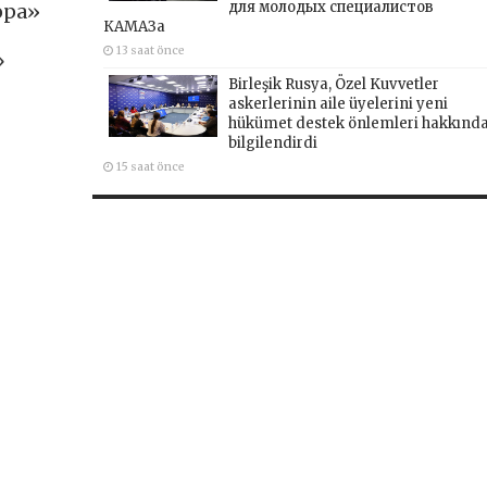
для молодых специалистов
ора»
КАМАЗа
13 saat önce
»
Birleşik Rusya, Özel Kuvvetler
askerlerinin aile üyelerini yeni
hükümet destek önlemleri hakkınd
bilgilendirdi
15 saat önce