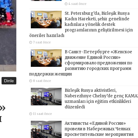
4 saat önce
St. Petersburg’da, Birleşik Rusya
Kadın Hareketi, şehir genelinde
kadınlara yönelik destek
programlarının geliştirilmesi için
öneriler hazırladı
7 saat önce
В Санкт-Петербурге «Женское
движение Единой России»
сформировало предложения по
развитию городских программ
поддержки женщин
Dinle
8 saat önce
Birleşik Rusya aktivistleri,
Naberezhnye Chelny’de genç KAMA
uzmanları için eğitim etkinlikleri
»
düzenledi
11 saat önce
я
Активисты «Единой России»
провели в Набережных Челнах
просветительские мероприятия