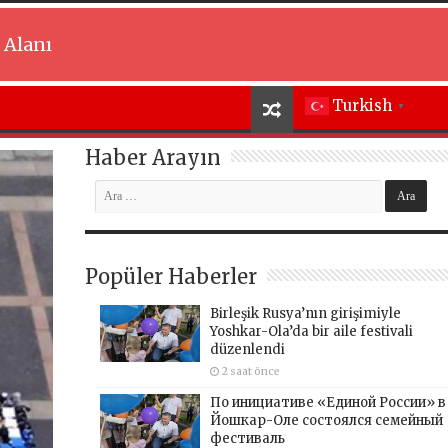
 Alanı
Turkish
▼
Haber Arayın
Popüler Haberler
Birleşik Rusya’nın girişimiyle
Yoshkar-Ola’da bir aile festivali
düzenlendi
2 saat önce
По инициативе «Единой России» в
Йошкар-Оле состоялся семейный
фестиваль