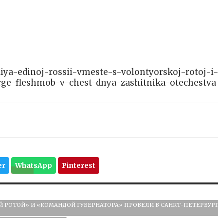
diya-edinoj-rossii-vmeste-s-volontyorskoj-rotoj-i
ge-fleshmob-v-chest-dnya-zashitnika-otechestva
er
WhatsApp
Pinterest
 РОТОЙ» И «КОМАНДОЙ ГУБЕРНАТОРА» ПРОВЕЛИ В САНКТ-ПЕТЕРБУР