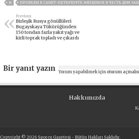
И
ПРОВЕЛИ В САНКТ-ПЕТЕРБУРГЕ ФЛЕШМОБ В ЧЕСТЬ ДНЯ ЗА
Previous
Birleşik Rusya gönüllüleri
Bugayskaya Tükürüğünden
150 tondan fazla yakıt yağı ve
kirli toprak topladı ve çıkardı
Bir yanıt yazın
Yorum yapabilmek için
oturum açmalıs
Hakkımızda
K
Copyright © 2026 Sporcu Gazetesi - Bütün Hakları Saklıdır.