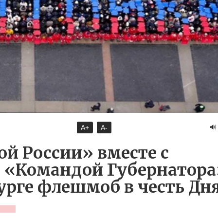
🔊
A+
A-
й России» вместе с
и «Командой Губернатора
урге флешмоб в честь Дн