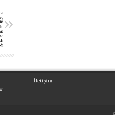
xt
nç
lü
ile
an
ne
sh
di
İletişim
r.