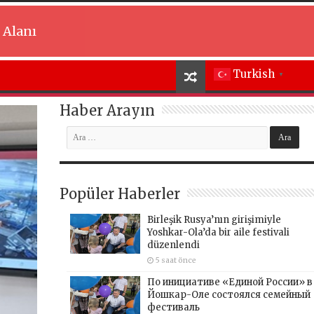
 Alanı
Turkish
▼
Haber Arayın
Popüler Haberler
Birleşik Rusya’nın girişimiyle
Yoshkar-Ola’da bir aile festivali
düzenlendi
5 saat önce
По инициативе «Единой России» в
Йошкар-Оле состоялся семейный
фестиваль