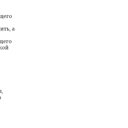
щего
ить, а
щего
кой
,
а