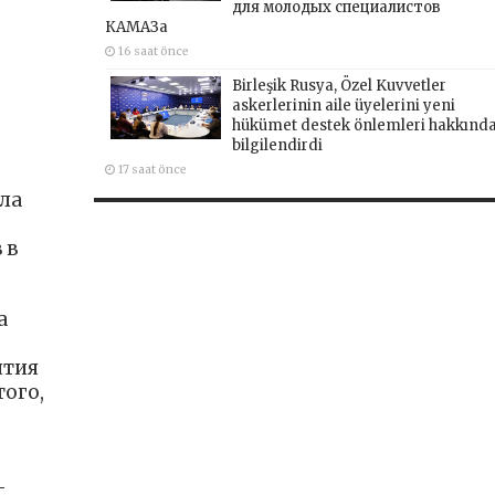
для молодых специалистов
КАМАЗа
16 saat önce
Birleşik Rusya, Özel Kuvvetler
askerlerinin aile üyelerini yeni
hükümet destek önlemleri hakkınd
bilgilendirdi
17 saat önce
ла
 в
а
ятия
ого,
—