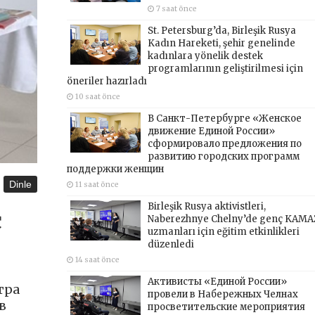
7 saat önce
St. Petersburg’da, Birleşik Rusya
Kadın Hareketi, şehir genelinde
kadınlara yönelik destek
programlarının geliştirilmesi için
öneriler hazırladı
10 saat önce
В Санкт-Петербурге «Женское
движение Единой России»
сформировало предложения по
развитию городских программ
поддержки женщин
Dinle
11 saat önce
Birleşik Rusya aktivistleri,
с
Naberezhnye Chelny’de genç KAMA
uzmanları için eğitim etkinlikleri
düzenledi
14 saat önce
Активисты «Единой России»
тра
провели в Набережных Челнах
в
просветительские мероприятия