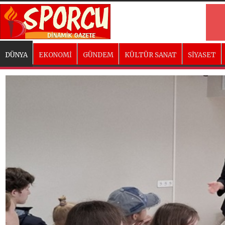
DÜNYA
EKONOMİ
GÜNDEM
KÜLTÜR SANAT
SİYASET