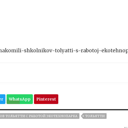
oznakomili-shkolnikov-tolyatti-s-rabotoj-ekotehno
er
WhatsApp
Pinterest
В ТОЛЬЯТТИ С РАБОТОЙ ЭКОТЕХНОПАРКА
ТОЛЬЯТТИ