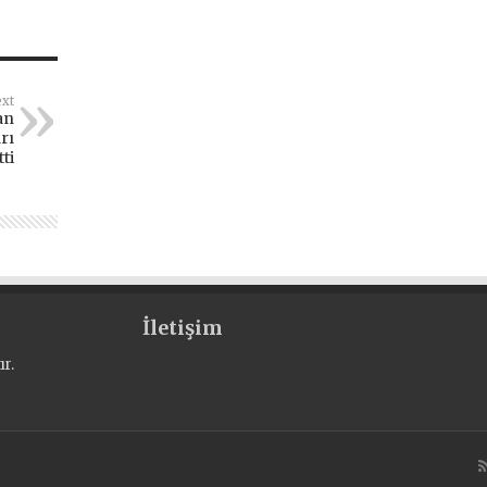
xt
an
rı
tti
İletişim
r.