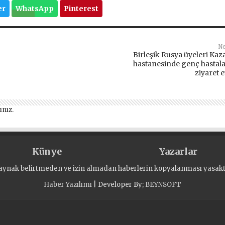
er
WhatsApp
Pinterest
Ne
Birleşik Rusya üyeleri Kaz
hastanesinde genç hastala
ziyaret e
ınız
.
Künye
Yazarlar
aynak belirtmeden ve izin almadan haberlerin kopyalanması yasaktı
Haber Yazılımı
| Developer By;
BEYNSOFT