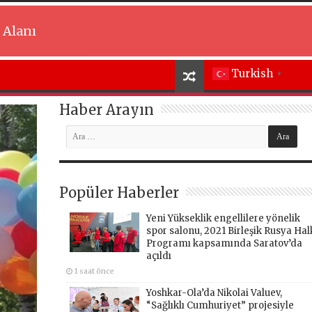
 Alanı
Turkish
▼
Haber Arayın
Popüler Haberler
Yeni Yükseklik engellilere yönelik
spor salonu, 2021 Birleşik Rusya Hal
Programı kapsamında Saratov’da
açıldı
1 saat önce
Yoshkar-Ola’da Nikolai Valuev,
“Sağlıklı Cumhuriyet” projesiyle