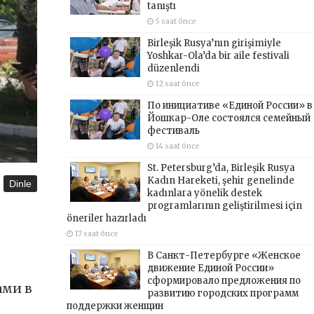
tanıştı
5 saat önce
Birleşik Rusya’nın girişimiyle
Yoshkar-Ola’da bir aile festivali
düzenlendi
12 saat önce
По инициативе «Единой России» в
Йошкар-Оле состоялся семейный
фестиваль
14 saat önce
St. Petersburg’da, Birleşik Rusya
Kadın Hareketi, şehir genelinde
Dinle
kadınlara yönelik destek
programlarının geliştirilmesi için
öneriler hazırladı
17 saat önce
В Санкт-Петербурге «Женское
движение Единой России»
сформировало предложения по
ами в
развитию городских программ
поддержки женщин