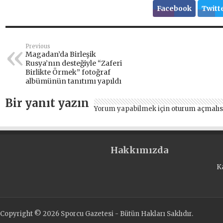
Facebook
Twitt
Previous
Magadan’da Birleşik
Rusya’nın desteğiyle “Zaferi
Birlikte Örmek” fotoğraf
albümünün tanıtımı yapıldı
Bir yanıt yazın
Yorum yapabilmek için
oturum açmalıs
Hakkımızda
K
Copyright © 2026 Sporcu Gazetesi - Bütün Hakları Saklıdır.