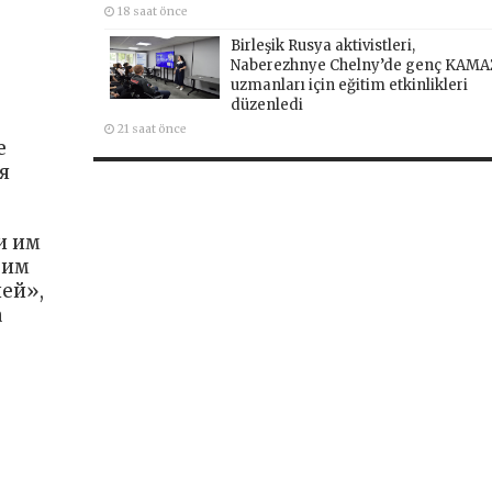
18 saat önce
Birleşik Rusya aktivistleri,
Naberezhnye Chelny’de genç KAMA
uzmanları için eğitim etkinlikleri
düzenledi
21 saat önce
е
я
и им
зим
ей»,
а