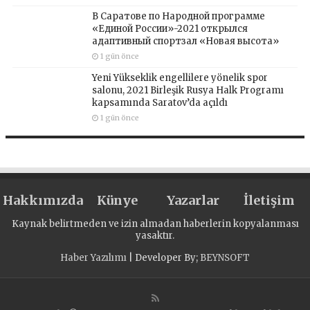
В Саратове по Народной программе
«Единой России»-2021 открылся
адаптивный спортзал «Новая высота»
1 gün önce
Yeni Yükseklik engellilere yönelik spor
salonu, 2021 Birleşik Rusya Halk Programı
kapsamında Saratov’da açıldı
1 gün önce
Hakkımızda
Künye
Yazarlar
İletişim
Kaynak belirtmeden ve izin almadan haberlerin kopyalanması
yasaktır.
Haber Yazılımı
| Developer By;
BEYNSOFT