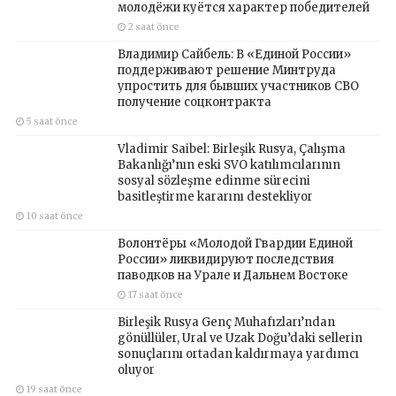
молодёжи куётся характер победителей
2 saat önce
Владимир Сайбель: В «Единой России»
поддерживают решение Минтруда
упростить для бывших участников СВО
получение соцконтракта
5 saat önce
Vladimir Saibel: Birleşik Rusya, Çalışma
Bakanlığı’nın eski SVO katılımcılarının
sosyal sözleşme edinme sürecini
basitleştirme kararını destekliyor
10 saat önce
Волонтёры «Молодой Гвардии Единой
России» ликвидируют последствия
паводков на Урале и Дальнем Востоке
17 saat önce
Birleşik Rusya Genç Muhafızları’ndan
gönüllüler, Ural ve Uzak Doğu’daki sellerin
sonuçlarını ortadan kaldırmaya yardımcı
oluyor
19 saat önce