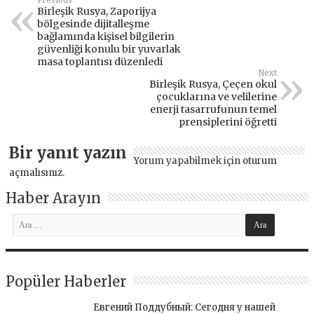
Birleşik Rusya, Zaporijya
bölgesinde dijitalleşme
bağlamında kişisel bilgilerin
güvenliği konulu bir yuvarlak
masa toplantısı düzenledi
Next
Birleşik Rusya, Çeçen okul
çocuklarına ve velilerine
enerji tasarrufunun temel
prensiplerini öğretti
Bir yanıt yazın
Yorum yapabilmek için
oturum
açmalısınız
.
Haber Arayın
Popüler Haberler
Евгений Поддубный: Сегодня у нашей