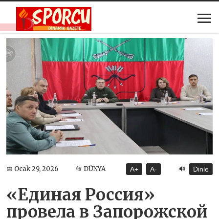
🔊
📅 Ocak 29, 2026
📂 DÜNYA
A+
A-
Dinle
«Единая Россия»
провела в Запорожской