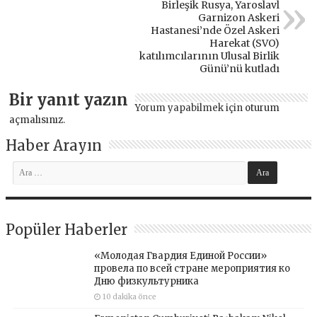
Birleşik Rusya, Yaroslavl
Garnizon Askeri
Hastanesi’nde Özel Askeri
Harekat (SVO)
katılımcılarının Ulusal Birlik
Günü’nü kutladı
Bir yanıt yazın
Yorum yapabilmek için
oturum
açmalısınız
.
Haber Arayın
Popüler Haberler
«Молодая Гвардия Единой России»
провела по всей стране мероприятия ко
Дню физкультурника
10 dakika önce