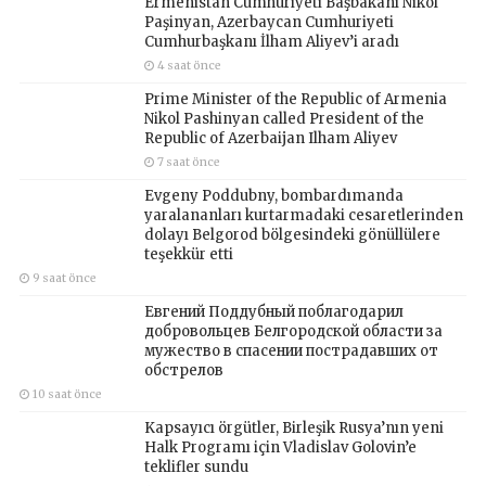
Ermenistan Cumhuriyeti Başbakanı Nikol
Paşinyan, Azerbaycan Cumhuriyeti
Cumhurbaşkanı İlham Aliyev’i aradı
4 saat önce
Prime Minister of the Republic of Armenia
Nikol Pashinyan called President of the
Republic of Azerbaijan Ilham Aliyev
7 saat önce
Evgeny Poddubny, bombardımanda
yaralananları kurtarmadaki cesaretlerinden
dolayı Belgorod bölgesindeki gönüllülere
teşekkür etti
9 saat önce
Евгений Поддубный поблагодарил
добровольцев Белгородской области за
мужество в спасении пострадавших от
обстрелов
10 saat önce
Kapsayıcı örgütler, Birleşik Rusya’nın yeni
Halk Programı için Vladislav Golovin’e
teklifler sundu