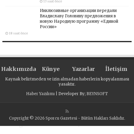
13 saat önce
Инклюзивные организации передали
Владиславу Головину предложения в
новую Народную программу «Единой
России»
18 saat önce
Hakkımızda
Künye
Yazarlar
İletişim
Kaynak belirtmeden ve izin almadan haberlerin kopyalanması
yasaktır.
Haber Yazılımı
| Developer By;
BEYNSOFT
Copyright © 2026 Sporcu Gazetesi - Bütün Hakları Saklıdır.