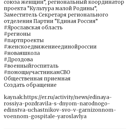
союза женщин”, региональный координатор
проекта “Культура малой Родины”,
Заместитель Секретаря регионального
отделения Партии “Единая Россия”
#Ярославская область
#регионы
#партпроекты
#женскоедвижениеединойроссии
#новаяшкола
#Дроздова
#военныйгоспиталь
#помощьучастникамСВО
Общественная приемная
Создать обращение
kaynak:https://er.ru/activity/news/edinaya-
rossiya-pozdravila-s-dnyom-narodnogo-
edinstva-uchastnikov-svo-v-garnizonnom-
voennom-gospitale-yaroslavlya