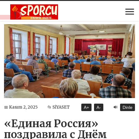
🔊
📅 Kasım 2, 2025
📂 SİYASET
A+
A-
Dinle
«Единая Россия»
поздравила с Днём