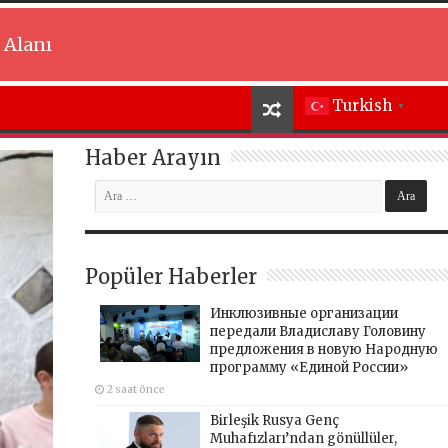
 Alanı
Turkish
▼
Haber Arayın
Popüler Haberler
Инклюзивные организации
передали Владиславу Головину
предложения в новую Народную
программу «Единой России»
2 saat önce
Birleşik Rusya Genç
Muhafızları’ndan gönüllüler,