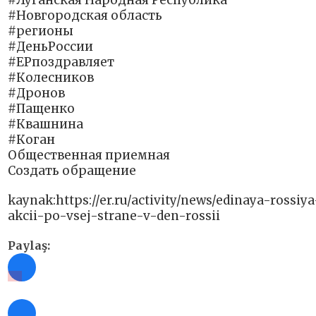
#Луганская Народная Республика
#Новгородская область
#регионы
#ДеньРоссии
#ЕРпоздравляет
#Колесников
#Дронов
#Пащенко
#Квашнина
#Коган
Общественная приемная
Создать обращение
kaynak:https://er.ru/activity/news/edinaya-rossi
akcii-po-vsej-strane-v-den-rossii
Paylaş: