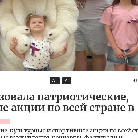
🔊
A+
A-
зовала патриотические,
 акции по всей стране в
ие, культурные и спортивные акции по всей с
овые выступления, концерты, фестивали и