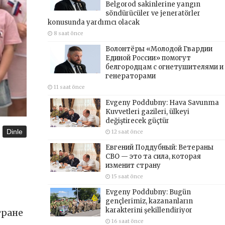
Belgorod sakinlerine yangın
söndürücüler ve jeneratörler
konusunda yardımcı olacak
8 saat önce
Волонтёры «Молодой Гвардии
Единой России» помогут
белгородцам с огнетушителями и
генераторами
11 saat önce
Evgeny Poddubny: Hava Savunma
Kuvvetleri gazileri, ülkeyi
değiştirecek güçtür
Dinle
12 saat önce
Евгений Поддубный: Ветераны
СВО — это та сила, которая
изменит страну
15 saat önce
Evgeny Poddubny: Bugün
gençlerimiz, kazananların
karakterini şekillendiriyor
тране
16 saat önce