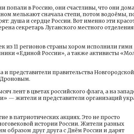
ни попали в Россию, они счастливы, что они дома
кном мелькают сначала степи, потом водоёмы, п
орят: душа и сердце России. Вот именно эти крас
рена секретарь Луганского местного отделения
ек из 11 регионов страны хором исполнили гимн
онники «Единой России», а также активисты «М
а и представители правительства Новгородской
 Дроновым.
яч лент в цветах российского флага, а на запад
и» — жители и представители организаций укр
ие в патриотических акциях. Это не просто
многовековой истории России. Жители разных
м образом друг друга с Днём России и дарят