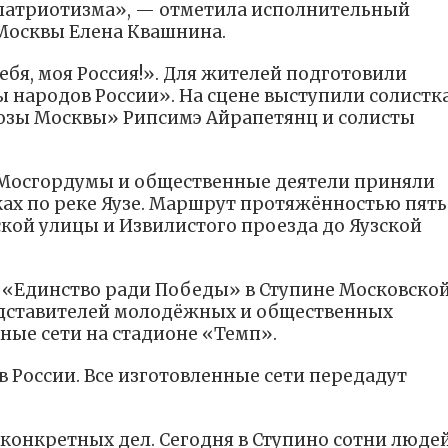
патриотизма», — отметила исполнительный
 Москвы Елена Квашнина.
бя, моя Россия!». Для жителей подготовили
 народов России». На сцене выступили солистк
озы Москвы» Рипсимэ Айрапетянц и солисты
ы Мосгордумы и общественные деятели приняли
рках по реке Яузе. Маршрут протяжённостью пять
кой улицы и Извилистого проезда до Яузской
 «Единство ради Победы» в Ступине Московско
редставителей молодёжных и общественных
ые сети на стадионе «Темп».
 России. Все изготовленные сети передадут
 с конкретных дел. Сегодня в Ступино сотни люде