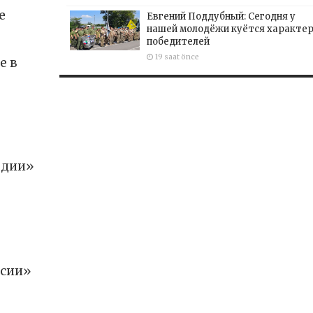
е
Евгений Поддубный: Сегодня у
нашей молодёжи куётся характе
победителей
19 saat önce
е в
рдии»
ссии»