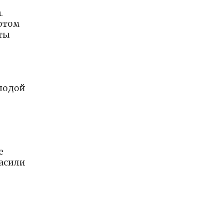
.
отом
оты
олодой
е
асили