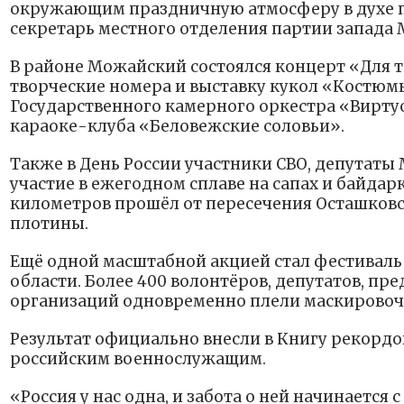
окружающим праздничную атмосферу в духе 
секретарь местного отделения партии запада
В районе Можайский состоялся концерт «Для те
творческие номера и выставку кукол «Костюмы
Государственного камерного оркестра «Вирту
караоке-клуба «Беловежские соловьи».
Также в День России участники СВО, депутат
участие в ежегодном сплаве на сапах и байда
километров прошёл от пересечения Осташковс
плотины.
Ещё одной масштабной акцией стал фестиваль
области. Более 400 волонтёров, депутатов, п
организаций одновременно плели маскировочн
Результат официально внесли в Книгу рекордов
российским военнослужащим.
«Россия у нас одна, и забота о ней начинается