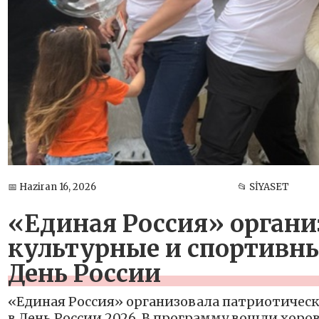
📅 Haziran 16, 2026
📂 SİYASET
«Единая Россия» органи
культурные и спортивные
День России
«Единая Россия» организовала патриотическ
в День России 2026, В программу вошли хор