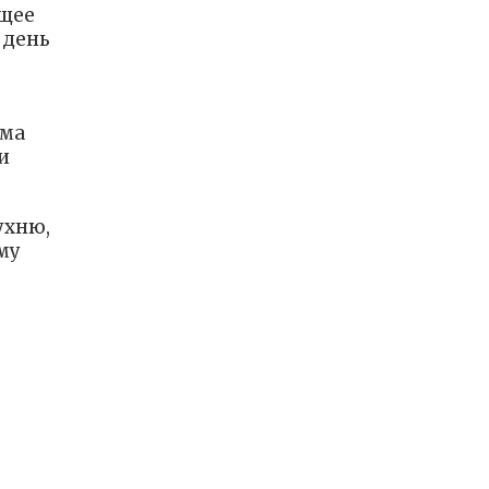
бщее
 день
ьма
и
ухню,
му