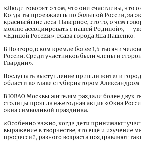
«Люди говорят о том, что они счастливы, что о
Когда ты проезжаешь по большой России, за о
красивейшие леса. Наверное, это то, о чём гов
можно ассоциировать с нашей Родиной», — уве
«Единой России», глава города Яна Пащенко.
В Новгородском кремле более 1,5 тысячи челов
России. Среди участников были члены и стор
Гвардии».
Послушать выступление пришли жители город
области во главе с губернатором Александром
В ЮВАО Москвы жителям раздали более двух тыс
столицы прошла ежегодная акция «Окна Росси
окна символикой праздника.
«Особенно важно, когда дети принимают участ
выражение в творчестве, это ещё и изучение 
профессий, разного возраста поздравляют таки