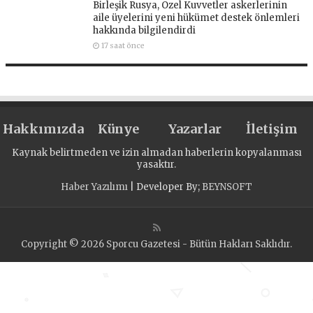
Birleşik Rusya, Özel Kuvvetler askerlerinin
aile üyelerini yeni hükümet destek önlemleri
hakkında bilgilendirdi
17 saat önce
Hakkımızda
Künye
Yazarlar
İletişim
Kaynak belirtmeden ve izin almadan haberlerin kopyalanması
yasaktır.
Haber Yazılımı
| Developer By;
BEYNSOFT
Copyright © 2026 Sporcu Gazetesi - Bütün Hakları Saklıdır.