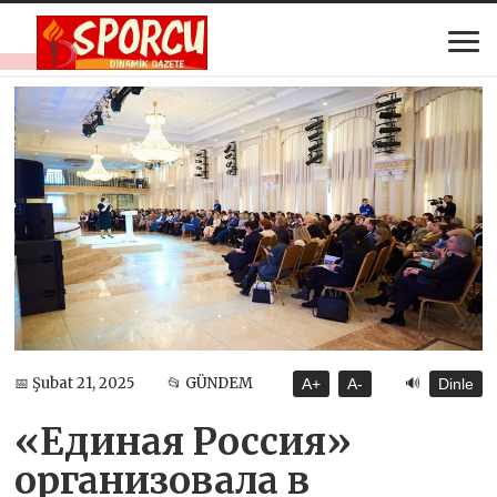
🔊
📅 Şubat 21, 2025
📂 GÜNDEM
A+
A-
Dinle
«Единая Россия»
организовала в