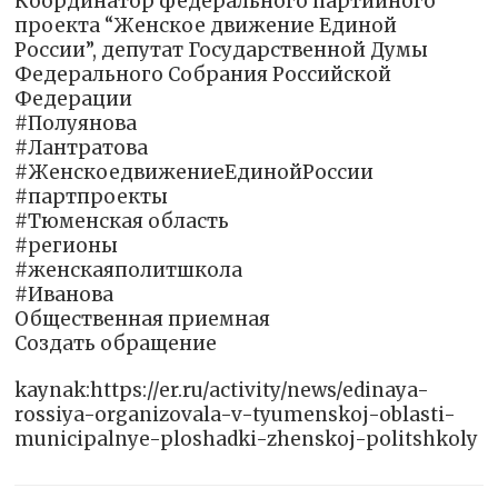
Координатор федерального партийного
проекта “Женское движение Единой
России”, депутат Государственной Думы
Федерального Собрания Российской
Федерации
#Полуянова
#Лантратова
#ЖенскоедвижениеЕдинойРоссии
#партпроекты
#Тюменская область
#регионы
#женскаяполитшкола
#Иванова
Общественная приемная
Создать обращение
kaynak:https://er.ru/activity/news/edinaya-
rossiya-organizovala-v-tyumenskoj-oblasti-
municipalnye-ploshadki-zhenskoj-politshkoly