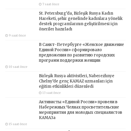
7 saat önce
St. Petersburg’da, Birleşik Rusya Kadın
Hareketi, şehir genelinde kadınlara yönelik
destek programlarının geliştirilmesi için
öneriler hazırladı
9 saat önce
В Санкт-Петербурге «Женское движение
Единой России» сформировало
предложения по развитию городских
программ поддержки женщин
10 saat önce
Birleşik Rusya aktivistleri, Naberezhnye
Chelny’de genç KAMAZ uzmanları için
eğitim etkinlikleri düzenledi
13 saat önce
Активисты «Единой России» провели в
Набережных Челнах просветительские
мероприятия для молодых специалистов
КАМАЗа
15 saat önce