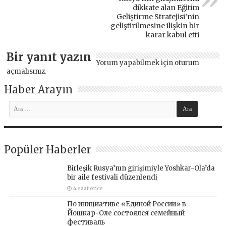
dikkate alan Eğitim
Geliştirme Stratejisi’nin
geliştirilmesine ilişkin bir
karar kabul etti
Bir yanıt yazın
Yorum yapabilmek için
oturum
açmalısınız
.
Haber Arayın
Popüler Haberler
Birleşik Rusya’nın girişimiyle Yoshkar-Ola’da
bir aile festivali düzenlendi
4 saat önce
По инициативе «Единой России» в
Йошкар-Оле состоялся семейный
фестиваль