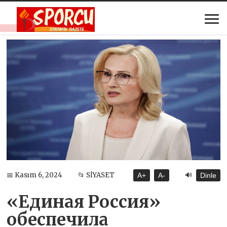
🔊
📅 Kasım 6, 2024
📂 SİYASET
A+
A-
Dinle
«Единая Россия»
обеспечила