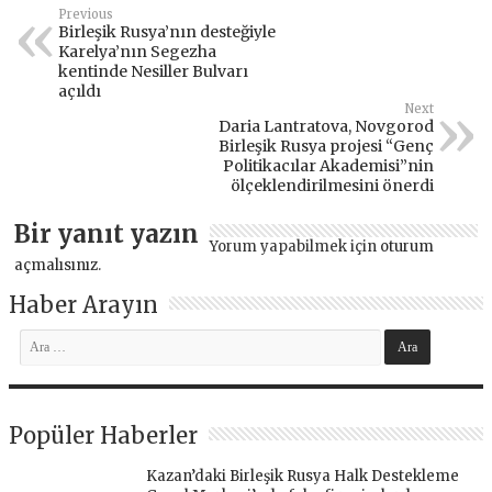
Previous
Birleşik Rusya’nın desteğiyle
Karelya’nın Segezha
kentinde Nesiller Bulvarı
açıldı
Next
Daria Lantratova, Novgorod
Birleşik Rusya projesi “Genç
Politikacılar Akademisi”nin
ölçeklendirilmesini önerdi
Bir yanıt yazın
Yorum yapabilmek için
oturum
açmalısınız
.
Haber Arayın
Popüler Haberler
Kazan’daki Birleşik Rusya Halk Destekleme