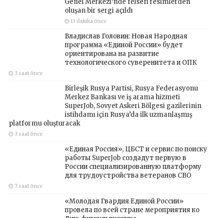
Genel Merkezi’nde felsefi resimlerden
oluşan bir sergi açıldı
11 dakika önce
Владислав Головин: Новая Народная
программа «Единой России» будет
ориентирована на развитие
технологического суверенитета и ОПК
3 saat önce
Birleşik Rusya Partisi, Rusya Federasyonu
Merkez Bankası ve iş arama hizmeti
SuperJob, Sovyet Askeri Bölgesi gazilerinin
istihdamı için Rusya’da ilk uzmanlaşmış
platformu oluşturacak
3 saat önce
«Единая Россия», ЦБСТ и сервис по поиску
работы SuperJob создадут первую в
России специализированную платформу
для трудоустройства ветеранов СВО
7 saat önce
«Молодая Гвардия Единой России»
провела по всей стране мероприятия ко