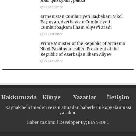
Дню физкультурника
13 saat önce
Ermenistan Cumhuriyeti Başbakanı Nikol
Paşinyan, Azerbaycan Cumhuriyeti
Cumhurbaşkanı İlham Aliyev’i aradı
17 saat önce
Prime Minister of the Republic of Armenia
Nikol Pashinyan called President of the
Republic of Azerbaijan Ilham Aliyev
19 saat önce
Hakkımızda
Künye
Yazarlar
İletişim
Kaynak belirtmeden ve izin almadan haberlerin kopyalanması
yasaktır.
Haber Yazılımı
| Developer By;
BEYNSOFT