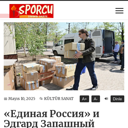
🔊
📅 Mayıs 10, 2025
📂 KÜLTÜR SANAT
A+
A-
Dinle
«Единая Россия» и
Эдгард Запашный