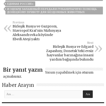
ЕДИНАЯ РОССИЯ»
И ЭДГАРД ЗАПАШНЫЙ ПЕРЕДАЛИ ГУМАНИТАРНУЮ ПОМОЩЬ
ДОНЕЦКОМУ ПРИЮТУ ДЛЯ БЕЗДОМНЫХ ЖИВОТНЫХ
Previous
Birleşik Rusya ve Gazprom,
Stavropol Krai’nin Nizhnyaya
Aleksandrovka köyünde
Ebedi Ateşi yaktı
Next
Birleşik Rusya ve Edgard
Zapashny, Donetsk’teki evsiz
hayvanlar barınağına insani
yardım bağışında bulundu
Bir yanıt yazın
Yorum yapabilmek için
oturum
açmalısınız
.
Haber Arayın