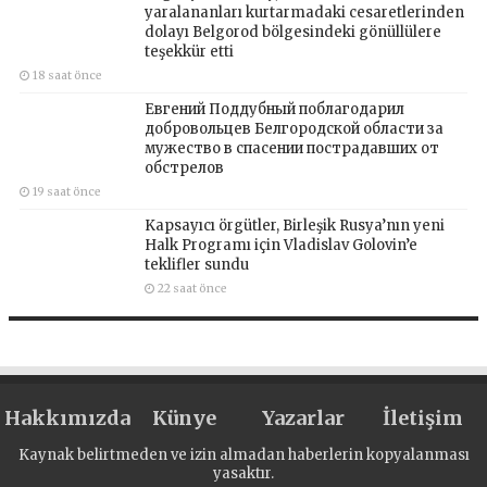
yaralananları kurtarmadaki cesaretlerinden
dolayı Belgorod bölgesindeki gönüllülere
teşekkür etti
18 saat önce
Евгений Поддубный поблагодарил
добровольцев Белгородской области за
мужество в спасении пострадавших от
обстрелов
19 saat önce
Kapsayıcı örgütler, Birleşik Rusya’nın yeni
Halk Programı için Vladislav Golovin’e
teklifler sundu
22 saat önce
Hakkımızda
Künye
Yazarlar
İletişim
Kaynak belirtmeden ve izin almadan haberlerin kopyalanması
yasaktır.