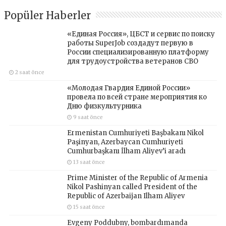
Popüler Haberler
«Единая Россия», ЦБСТ и сервис по поиску
работы SuperJob создадут первую в
России специализированную платформу
для трудоустройства ветеранов СВО
2 saat önce
«Молодая Гвардия Единой России»
провела по всей стране мероприятия ко
Дню физкультурника
9 saat önce
Ermenistan Cumhuriyeti Başbakanı Nikol
Paşinyan, Azerbaycan Cumhuriyeti
Cumhurbaşkanı İlham Aliyev’i aradı
13 saat önce
Prime Minister of the Republic of Armenia
Nikol Pashinyan called President of the
Republic of Azerbaijan Ilham Aliyev
15 saat önce
Evgeny Poddubny, bombardımanda