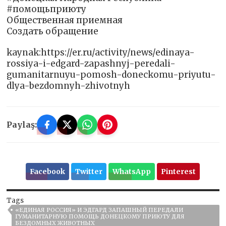
#помощьприюту
Общественная приемная
Создать обращение
kaynak:https://er.ru/activity/news/edinaya-
rossiya-i-edgard-zapashnyj-peredali-
gumanitarnuyu-pomosh-doneckomu-priyutu-
dlya-bezdomnyh-zhivotnyh
Paylaş:
Facebook
Twitter
WhatsApp
Pinterest
Tags
«ЕДИНАЯ РОССИЯ» И ЭДГАРД ЗАПАШНЫЙ ПЕРЕДАЛИ
ГУМАНИТАРНУЮ ПОМОЩЬ ДОНЕЦКОМУ ПРИЮТУ ДЛЯ
БЕЗДОМНЫХ ЖИВОТНЫХ