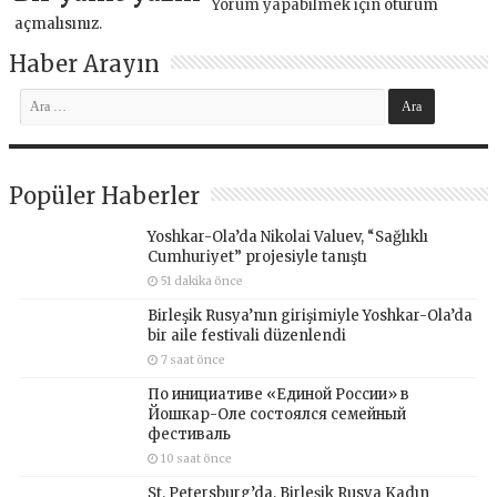
Yorum yapabilmek için
oturum
açmalısınız
.
Haber Arayın
Popüler Haberler
Yoshkar-Ola’da Nikolai Valuev, “Sağlıklı
Cumhuriyet” projesiyle tanıştı
51 dakika önce
Birleşik Rusya’nın girişimiyle Yoshkar-Ola’da
bir aile festivali düzenlendi
7 saat önce
По инициативе «Единой России» в
Йошкар-Оле состоялся семейный
фестиваль
10 saat önce
St. Petersburg’da, Birleşik Rusya Kadın