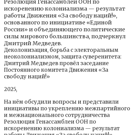
Резолюция Генассамблеи ООН по
искоренению колониализма — результат
работы Движения «За свободу наций!»,
основанного по инициативе «Единой
России» и объединяющего политические
силы мирового большинства, подчеркнул
Дмитрий Медведев.
Деколонизация, борьба с электоральным
неоколониализмом, защита суверенитета:
Дмитрий Медведев провёл заседание
Постоянного комитета Движения «За
свободу наций!»
2025,
На нём обсудили вопросы и представили
инициативы по укреплению межпартийного
и межнационального сотрудничества
Резолюция Генассамблеи ООН по
искоренению колониализма — результат
работы Движения «За свободу наций!»,