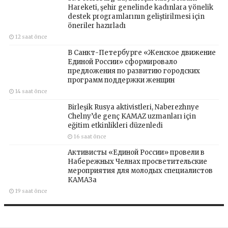
Hareketi, şehir genelinde kadınlara yönelik
destek programlarının geliştirilmesi için
öneriler hazırladı
12 saat önce
В Санкт-Петербурге «Женское движение
Единой России» сформировало
предложения по развитию городских
программ поддержки женщин
14 saat önce
Birleşik Rusya aktivistleri, Naberezhnye
Chelny’de genç KAMAZ uzmanları için
eğitim etkinlikleri düzenledi
16 saat önce
Активисты «Единой России» провели в
Набережных Челнах просветительские
мероприятия для молодых специалистов
КАМАЗа
19 saat önce