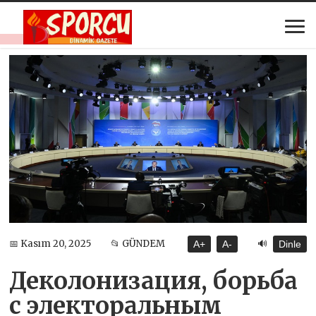
🔊
📅 Kasım 20, 2025
📂 GÜNDEM
A+
A-
Dinle
Деколонизация, борьба
с электоральным