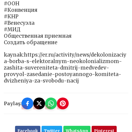
#ООН
#Конвенция
#КНР
#Венесуэла
#МИД
Общественная приемная
Создать обращение
kaynak:https://er.ru/activity/news/dekolonizaciy
a-borba-s-elektoralnym-neokolonializmom-
zashita-suvereniteta-dmitrij-medvedev-
provyol-zasedanie-postoyannogo-komiteta-
dvizheniya-za-svobodu-nacij
Paylaş:
Facebook
Twitter
WhatsApp
Pinterest