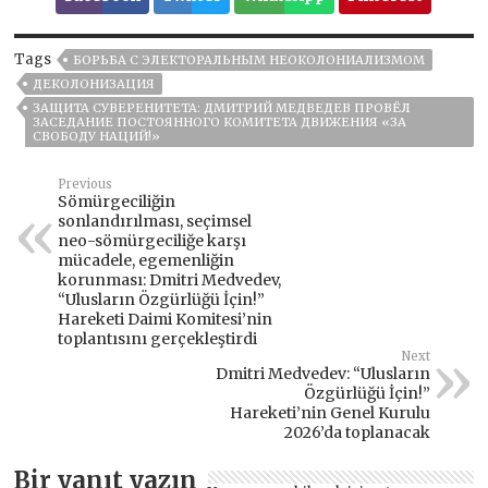
Tags
БОРЬБА С ЭЛЕКТОРАЛЬНЫМ НЕОКОЛОНИАЛИЗМОМ
ДЕКОЛОНИЗАЦИЯ
ЗАЩИТА СУВЕРЕНИТЕТА: ДМИТРИЙ МЕДВЕДЕВ ПРОВЁЛ
ЗАСЕДАНИЕ ПОСТОЯННОГО КОМИТЕТА ДВИЖЕНИЯ «ЗА
СВОБОДУ НАЦИЙ!»
Previous
Sömürgeciliğin
sonlandırılması, seçimsel
neo-sömürgeciliğe karşı
mücadele, egemenliğin
korunması: Dmitri Medvedev,
“Ulusların Özgürlüğü İçin!”
Hareketi Daimi Komitesi’nin
toplantısını gerçekleştirdi
Next
Dmitri Medvedev: “Ulusların
Özgürlüğü İçin!”
Hareketi’nin Genel Kurulu
2026’da toplanacak
Bir yanıt yazın