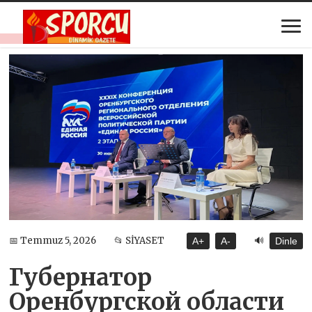
🔊
📅 Temmuz 5, 2026
📂 SİYASET
A+
A-
Dinle
Губернатор
Оренбургской области