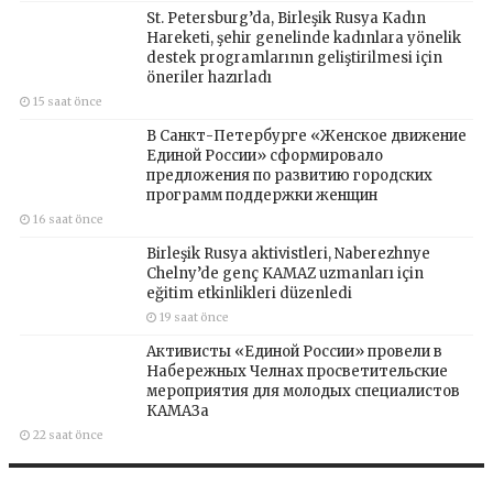
St. Petersburg’da, Birleşik Rusya Kadın
Hareketi, şehir genelinde kadınlara yönelik
destek programlarının geliştirilmesi için
öneriler hazırladı
15 saat önce
В Санкт-Петербурге «Женское движение
Единой России» сформировало
предложения по развитию городских
программ поддержки женщин
16 saat önce
Birleşik Rusya aktivistleri, Naberezhnye
Chelny’de genç KAMAZ uzmanları için
eğitim etkinlikleri düzenledi
19 saat önce
Активисты «Единой России» провели в
Набережных Челнах просветительские
мероприятия для молодых специалистов
КАМАЗа
22 saat önce