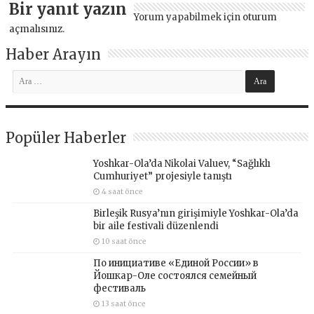
Bir yanıt yazın
Yorum yapabilmek için
oturum
açmalısınız
.
Haber Arayın
Popüler Haberler
Yoshkar-Ola’da Nikolai Valuev, “Sağlıklı
Cumhuriyet” projesiyle tanıştı
4 saat önce
Birleşik Rusya’nın girişimiyle Yoshkar-Ola’da
bir aile festivali düzenlendi
10 saat önce
По инициативе «Единой России» в
Йошкар-Оле состоялся семейный
фестиваль
13 saat önce