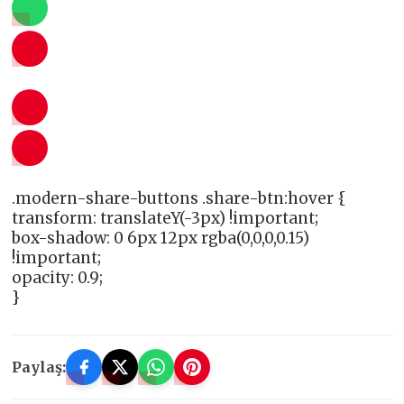
.modern-share-buttons .share-btn:hover {
transform: translateY(-3px) !important;
box-shadow: 0 6px 12px rgba(0,0,0,0.15)
!important;
opacity: 0.9;
}
Paylaş: