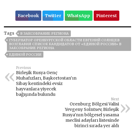
Facebook
Twitter
WhatsApp
Pinterest
Tags
В ЗАКСОБРАНИЕ РЕГИОНА
ГУБЕРНАТОР ОРЕНБУРГСКОЙ ОБЛАСТИ ЕВГЕНИЙ СОЛНЦЕВ
ВОЗГЛАВИЛ СПИСОК КАНДИДАТОВ ОТ «ЕДИНОЙ РОССИИ» В
ЗАКСОБРАНИЕ РЕГИОНА
ЕДИНОЙ РОССИИ
Previous
Birleşik Rusya Genç
Muhafızları, Başkortostan’ın
Sibay kentindeki evsiz
hayvanlara yiyecek
bağışında bulundu
Next
Orenburg Bölgesi Valisi
Yevgeny Solntsev, Birleşik
Rusya’nın bölgesel yasama
meclisi adayları listesinde
birinci sırada yer aldı