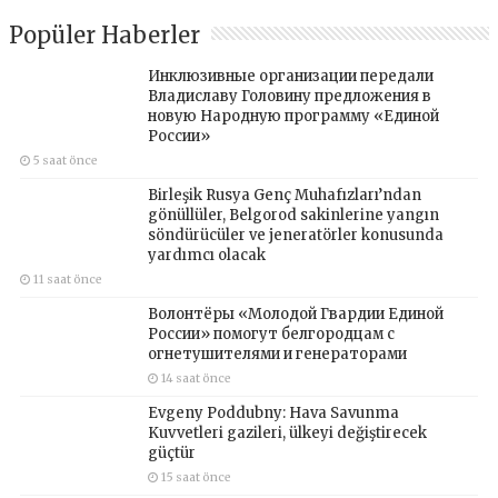
Popüler Haberler
Инклюзивные организации передали
Владиславу Головину предложения в
новую Народную программу «Единой
России»
5 saat önce
Birleşik Rusya Genç Muhafızları’ndan
gönüllüler, Belgorod sakinlerine yangın
söndürücüler ve jeneratörler konusunda
yardımcı olacak
11 saat önce
Волонтёры «Молодой Гвардии Единой
России» помогут белгородцам с
огнетушителями и генераторами
14 saat önce
Evgeny Poddubny: Hava Savunma
Kuvvetleri gazileri, ülkeyi değiştirecek
güçtür
15 saat önce