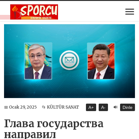
🔊
📅 Ocak 29, 2025
📂 KÜLTÜR SANAT
A+
A-
Dinle
Глава государства
направил