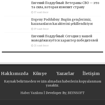
Евгений Поддубный: Ветераны СВО — это
та сила, которая изменит страну
17 saat önce
Evgeny Poddubny: Bugün gençlerimiz,
kazananların karakterini şekillendiriyor
19 saat önce
Евгений Поддубный: Сегодня у нашей
молодёжи куётся характер победителей
21 saat önce
Hakkımızda
Künye
Yazarlar
İletişim
Kaynak belirtmeden ve izin almadan haberlerin kopyalanması
yasaktır.
Haber Yazılımı
| Developer By;
BEYNSOFT